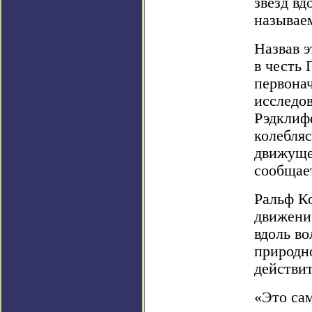
звезд вд
называе
Назвав 
в честь 
первона
исследов
Рэдклифф
колебляс
движуще
сообщает
Ральф Ко
движени
вдоль в
природно
действит
«Это сам