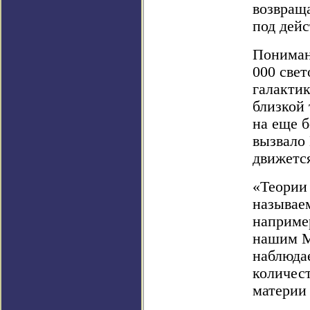
возвращ
под дей
Пониман
000 свет
галактик
близкой 
на еще б
вызвало 
движетс
«Теории 
называе
наприме
нашим М
наблюда
количес
материи