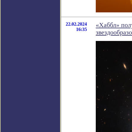
22.02.2024
«Хаббл» пол
16:35
звездообраз