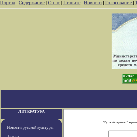
Портал
|
Содержание
|
О нас
|
Пишите
|
Новости
|
Голосование
|
ЛИТЕРАТУРА
"Русский переплет" заре
Новости русской культуры
Афиша