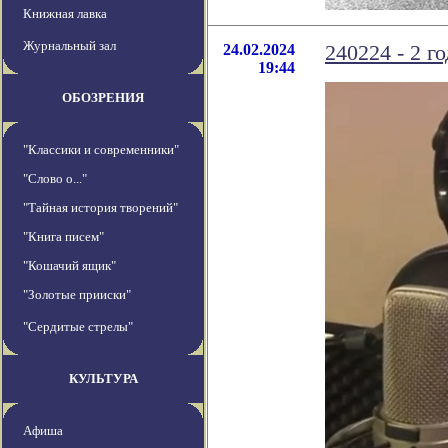
Книжная лавка
Журнальный зал
24.02.2024
240224 - 2 г
19:44
ОБОЗРЕНИЯ
"Классики и современники"
"Слово о..."
"Тайная история творений"
"Книга писем"
"Кошачий ящик"
"Золотые прииски"
"Сердитые стрелы"
КУЛЬТУРА
Афиша