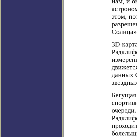
нам, и о
астроном
этом, по
разреше
Солнца»
3D-карта
Рэдклиф
измерен
движется
данных 
звездны
Бегущая 
спортивн
очереди.
Рэдклифф
проходит
болельщ