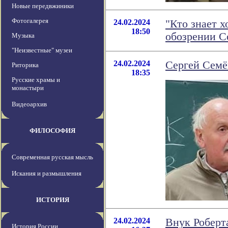
Новые передвжиники
Фотогалерея
24.02.2024
"Кто знает х
18:50
обозрении 
Музыка
"Неизвестные" музеи
24.02.2024
Сергей Семё
Риторика
18:35
Русские храмы и
монастыри
Видеоархив
ФИЛОСОФИЯ
Современная русская мысль
Искания и размышления
ИСТОРИЯ
24.02.2024
Внук Роберт
История России