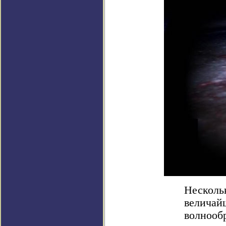
Несколь
величай
волнооб