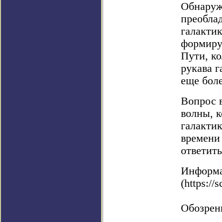
Обнаруж
преоблад
галакти
формиру
Пути, ко
рукава г
еще бол
Вопрос 
волны, 
галактик
времени
ответит
Информа
(https://s
Обозрен