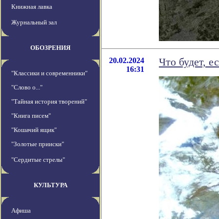
Книжная лавка
Журнальный зал
ОБОЗРЕНИЯ
20.02.2024
Что будет, е
16:31
"Классики и современники"
"Слово о..."
"Тайная история творений"
"Книга писем"
"Кошачий ящик"
"Золотые прииски"
"Сердитые стрелы"
КУЛЬТУРА
Афиша