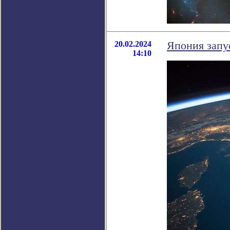
20.02.2024
Япония запу
14:10