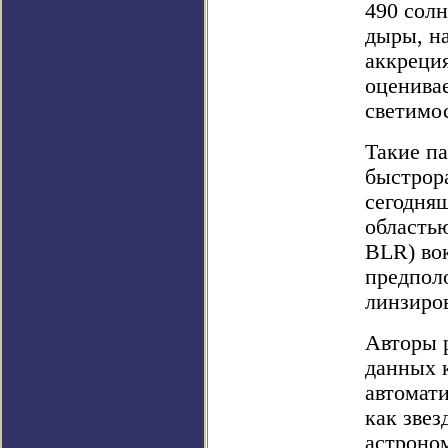
490 солн
дыры, на
аккреци
оценивае
светимос
Такие п
быстрор
сегодняш
областью
BLR) вок
предпол
линзиро
Авторы 
данных к
автомат
как звез
астроном