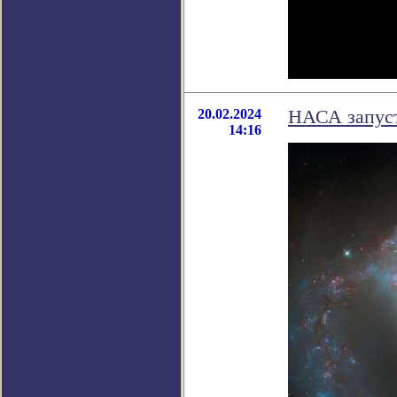
20.02.2024
НАСА запус
14:16