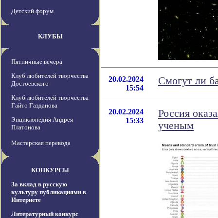
Детский форум
КЛУБЫ
Пятничные вечера
Клуб любителей творчества
20.02.2024
Смогут ли ба
Достоевского
15:54
Клуб любителей творчества
Гайто Газданова
20.02.2024
Россия оказа
Энциклопедия Андрея
15:33
ученым
Платонова
Мастерская перевода
КОНКУРСЫ
За вклад в русскую
культуру публикациями в
Интернете
Литературный конкурс