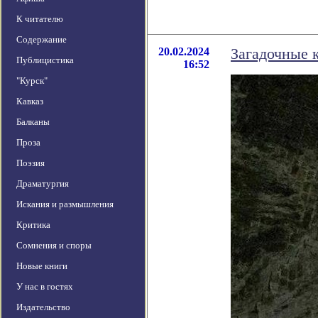
К читателю
Содержание
20.02.2024
Загадочные к
Публицистика
16:52
"Курск"
Кавказ
Балканы
Проза
Поэзия
Драматургия
Искания и размышления
Критика
Сомнения и споры
Новые книги
У нас в гостях
Издательство