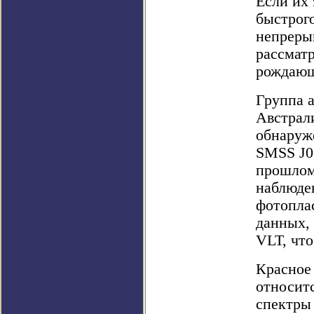
Если их
быстрог
непреры
рассмат
рождающи
Группа а
Австрал
обнаруже
SMSS J0
прошлом
наблюде
фотоплас
данных,
VLT, что
Красное
относит
спектры 