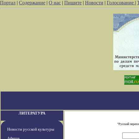
Портал
|
Содержание
|
О нас
|
Пишите
|
Новости
|
Голосование
|
ЛИТЕРАТУРА
"Русский перепл
Новости русской культуры
Афиша