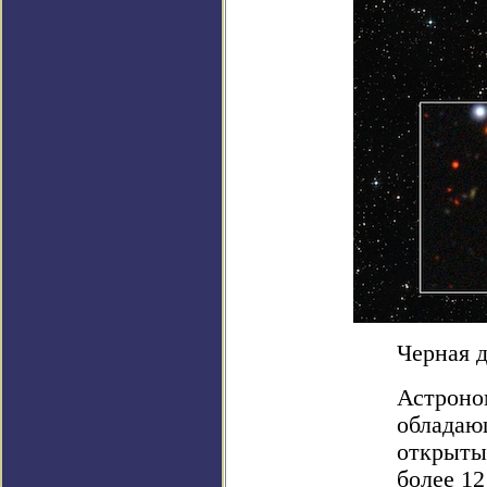
Черная д
Астроно
обладаю
открыты
более 12