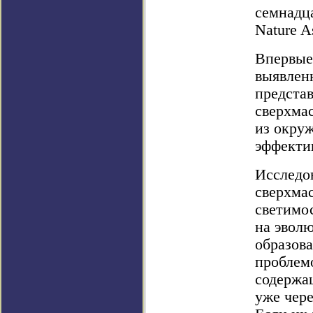
семнадц
Nature A
Впервые 
выявлен
представ
сверхма
из окру
эффекти
Исследо
сверхма
светимос
на эвол
образов
проблем
содержа
уже чере