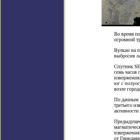
Во время по
огромной тр
Вулкан на п
выбросив ла
Спутник SE
семь часов 
извержения
юг с полуо
возле город
По данным 
третьего из
активности 
Предыдущее
магматическ
извержения 
от Гриндави