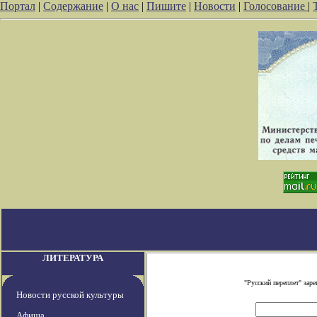
Портал
|
Содержание
|
О нас
|
Пишите
|
Новости
|
Голосование
|
ЛИТЕРАТУРА
"Русский переплет" зар
Новости русской культуры
Афиша