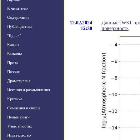
К читателю
Содержание
12.02.2024
Данные JWST пре
Публицистика
12:30
поверхность
"Курск"
Кавказ
Балканы
Проза
Поэзия
Драматургия
Искания и размышления
Критика
Сомнения и споры
Новые книги
У нас в гостях
Издательство