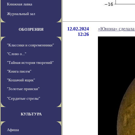
Книжная лавка
Журнальный зал
12.02.2024
«Юнона» сделала
ОБОЗРЕНИЯ
12:26
"Классики и современники"
"Слово о..."
"Тайная история творений"
"Книга писем"
"Кошачий ящик"
"Золотые прииски"
"Сердитые стрелы"
КУЛЬТУРА
Афиша