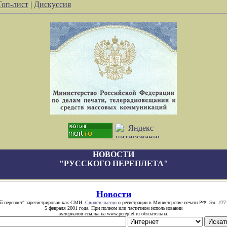
Топ-лист
|
Дискуссия
НОВОСТИ
"РУССКОГО ПЕРЕПЛЕТА"
Новости
й переплет" зарегистрирован как СМИ.
Свидетельство
о регистрации в Министерстве печати РФ: Эл. #77
5 февраля 2001 года. При полном или частичном использовании
материалов ссылка на www.pereplet.ru обязательна.