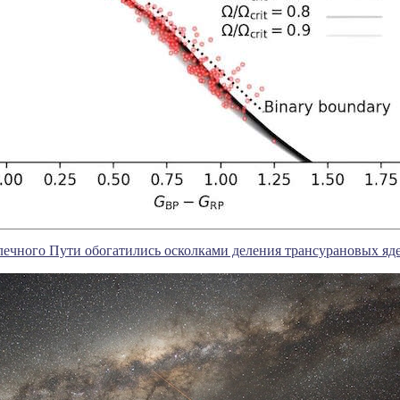
ечного Пути обогатились осколками деления трансурановых яд