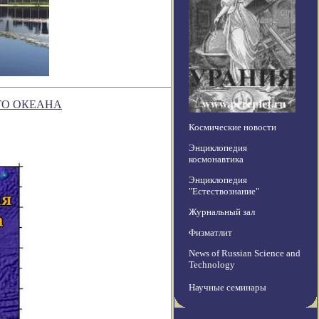
ГО ОКЕАНА
Космические новости
Энциклопедия
космонавтика
Энциклопедия
"Естествознание"
Журнальный зал
Физматлит
News of Russian Science and
Technology
Научные семинары