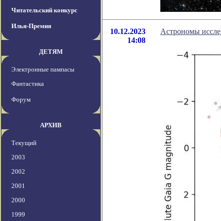
Читательский конкурс
Илья-Премия
10.12.2023
Астрономы иссле
14:08
ДЕТЯМ
Электронные пампасы
Фантастика
Форум
АРХИВ
Текущий
2003
2002
2001
2000
1999