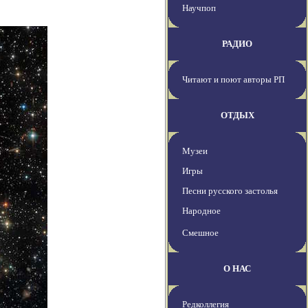
Научпоп
РАДИО
Читают и поют авторы РП
ОТДЫХ
Музеи
Игры
Песни русского застолья
Народное
Смешное
О НАС
Редколлегия