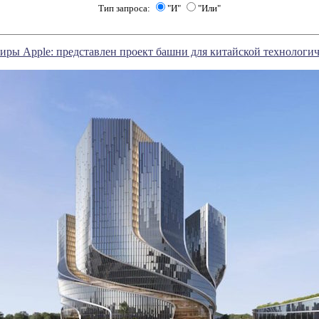
Тип запроса:
"И"
"Или"
иры Apple: представлен проект башни для китайской технологи