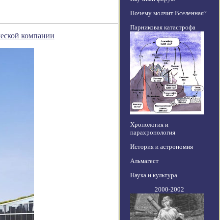
Почему молчит Вселенная?
Парниковая катастрофа
ческой компании
Хронология и
парахронология
История и астрономия
Альмагест
Наука и культура
2000-2002