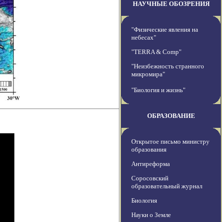
НАУЧНЫЕ ОБОЗРЕНИЯ
"Физические явления на
небесах"
"TERRA & Comp"
"Неизбежность странного
микромира"
"Биология и жизнь"
ОБРАЗОВАНИЕ
Открытое письмо министру
образования
Антиреформа
Соросовский
образовательный журнал
Биология
Науки о Земле