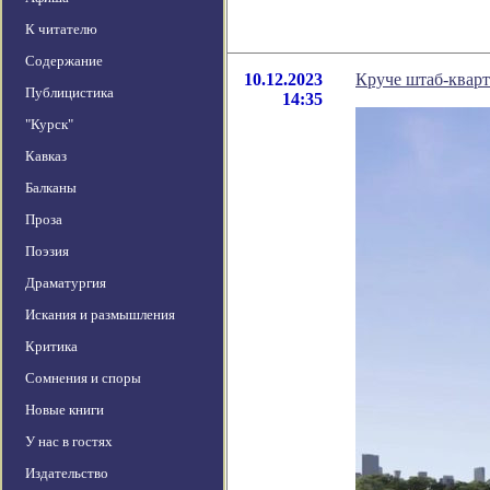
К читателю
Содержание
10.12.2023
Круче штаб-кварт
Публицистика
14:35
"Курск"
Кавказ
Балканы
Проза
Поэзия
Драматургия
Искания и размышления
Критика
Сомнения и споры
Новые книги
У нас в гостях
Издательство