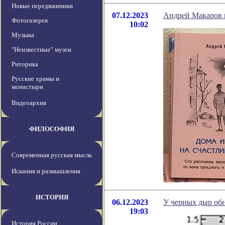
Новые передвжиники
07.12.2023
Андрей Макаров 
Фотогалерея
10:02
Музыка
"Неизвестные" музеи
Риторика
Русские храмы и
монастыри
Видеоархив
ФИЛОСОФИЯ
Современная русская мысль
Искания и размышления
ИСТОРИЯ
06.12.2023
У черных дыр об
19:03
История России