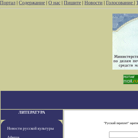
Портал
|
Содержание
|
О нас
|
Пишите
|
Новости
|
Голосование
|
ЛИТЕРАТУРА
"Русский переплет" заре
Новости русской культуры
Афиша