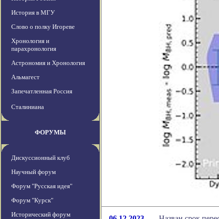
История в МГУ
Слово о полку Игореве
Хронология и
парахронология
Астрономия и Хронология
Альмагест
Запечатленная Россия
Сталиниана
ФОРУМЫ
Дискуссионный клуб
Научный форум
Форум "Русская идея"
Форум "Курск"
Исторический форум
06.12.2023
Назван срок пере