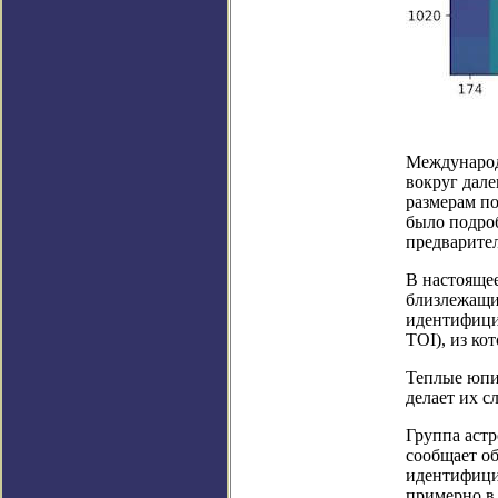
Международ
вокруг дале
размерам по
было подроб
предварител
В настояще
близлежащи
идентифицир
TOI), из ко
Теплые юпит
делает их 
Группа астр
сообщает о
идентифицир
примерно в 