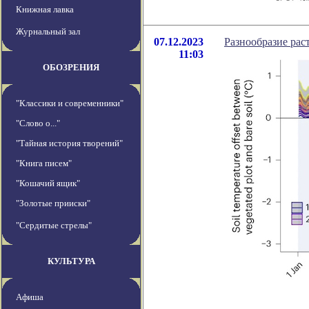
Книжная лавка
Журнальный зал
07.12.2023
Разнообразие рас
11:03
ОБОЗРЕНИЯ
"Классики и современники"
"Слово о..."
"Тайная история творений"
"Книга писем"
"Кошачий ящик"
"Золотые прииски"
"Сердитые стрелы"
КУЛЬТУРА
Афиша