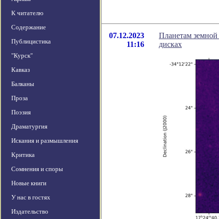
К читателю
Содержание
07.12.2023
Планетам земной
Публицистика
11:16
дисках
"Курск"
Кавказ
Балканы
Проза
Поэзия
Драматургия
Искания и размышления
Критика
Сомнения и споры
Новые книги
У нас в гостях
Издательство