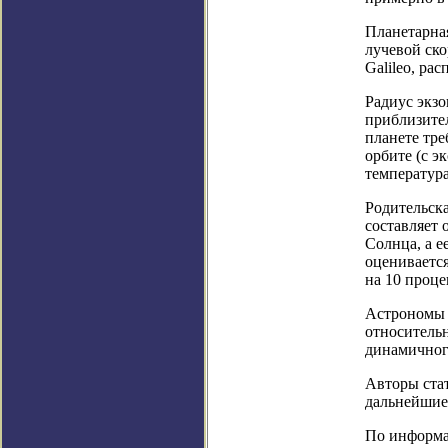
Планетарна
лучевой ск
Galileo, ра
Радиус экзо
приблизител
планете тре
орбите (с э
температура
Родительска
составляет 
Солнца, а е
оценивается
на 10 проц
Астрономы 
относительн
динамичног
Авторы ста
дальнейшие
По информац