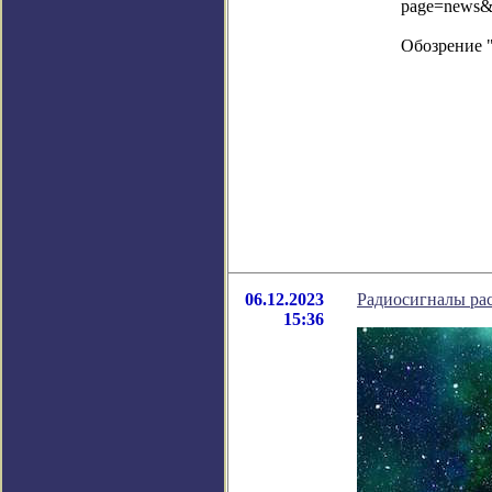
page=news&
Обозрение 
06.12.2023
Радиосигналы ра
15:36