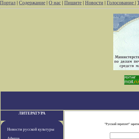
Портал
|
Содержание
|
О нас
|
Пишите
|
Новости
|
Голосование
|
ЛИТЕРАТУРА
"Русский переплет" заре
Новости русской культуры
Афиша