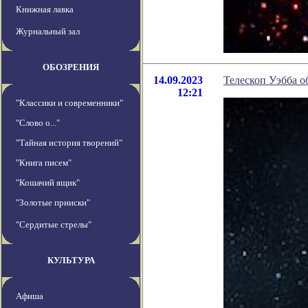
Книжная лавка
Журнальный зал
ОБОЗРЕНИЯ
14.09.2023
Телескоп Уэбба 
12:21
"Классики и современники"
"Слово о..."
"Тайная история творений"
"Книга писем"
"Кошачий ящик"
"Золотые прииски"
"Сердитые стрелы"
КУЛЬТУРА
Афиша