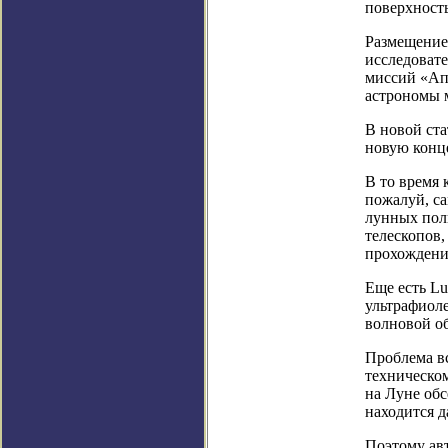
поверхность
Размещение
исследовате
миссий «Ап
астрономы 
В новой ста
новую конц
В то время 
пожалуй, с
лунных пол
телескопов,
прохождени
Еще есть Lu
ультрафиол
волновой о
Проблема вс
техническом
на Луне обс
находится д
Поэтому ав