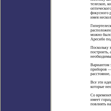
телескоп, 
оптического
фокусного р
имея нескол
Гипертелеск
расположенн
можно было 
Аресибо под
Поскольку з
построить, 
необходимы
Вариантом э
приборов —
расстояние,
Все эти иде
которые нео
Со временем
имеет гораз
повлиять на