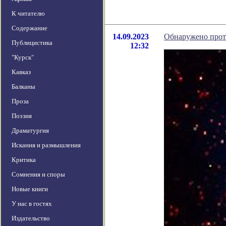
К читателю
Содержание
14.09.2023
Обнаружено прот
Публицистика
12:32
"Курск"
Кавказ
Балканы
Проза
Поэзия
Драматургия
Искания и размышления
Критика
Сомнения и споры
Новые книги
У нас в гостях
Издательство