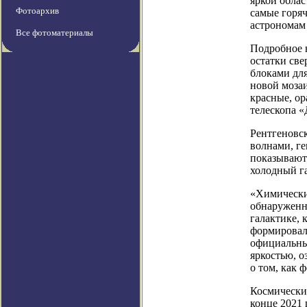
яркой обла
Фотоархив
самые горяч
астрономам 
Все фотоматериалы
Подробное н
остатки све
блоками для
новой мозаи
красные, о
телескопа 
Рентгеновс
волнами, г
показывают 
холодный га
«Химически
обнаруженн
галактике, 
формировали
официальны
яркостью, о
о том, как 
Космический
конце 2021 