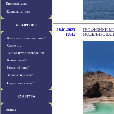
Книжная лавка
Журнальный зал
ОБОЗРЕНИЯ
18.01.2023
ГЕОФИЗИКИ М
18:41
МОДЕЛИРОВАН
"Классики и современники"
"Слово о..."
"Тайная история творений"
"Книга писем"
"Кошачий ящик"
"Золотые прииски"
"Сердитые стрелы"
КУЛЬТУРА
Афиша