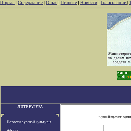
Портал
|
Содержание
|
О нас
|
Пишите
|
Новости
|
Голосование
|
ЛИТЕРАТУРА
"Русский переплет" заре
Новости русской культуры
Афиша