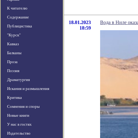
К читателю
Содержание
18.01.2023
Вода в Ниле оказ
Публицистика
18:59
"Курск"
Кавказ
Балканы
Проза
Поэзия
Драматургия
Искания и размышления
Критика
Сомнения и споры
Новые книги
У нас в гостях
Издательство