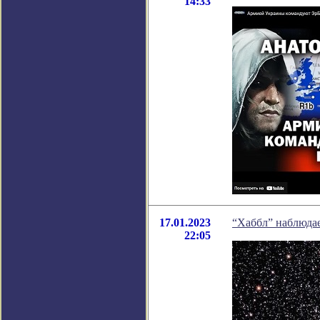
14:33
17.01.2023
“Хаббл” наблюда
22:05