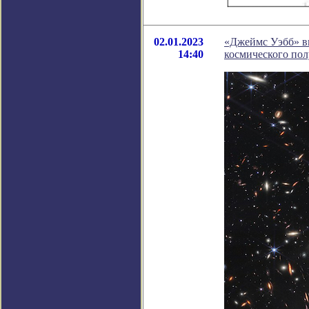
02.01.2023
«Джеймс Уэбб» в
14:40
космического пол