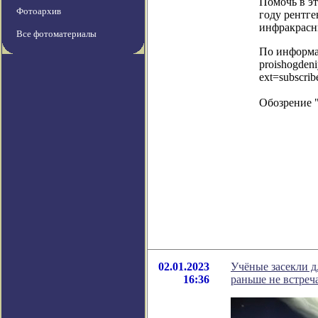
Помочь в э
Фотоархив
году рентг
инфракрасн
Все фотоматериалы
По информац
proishogdeni
ext=subscri
Обозрение 
02.01.2023
Учёные засекли 
16:36
раньше не встреч