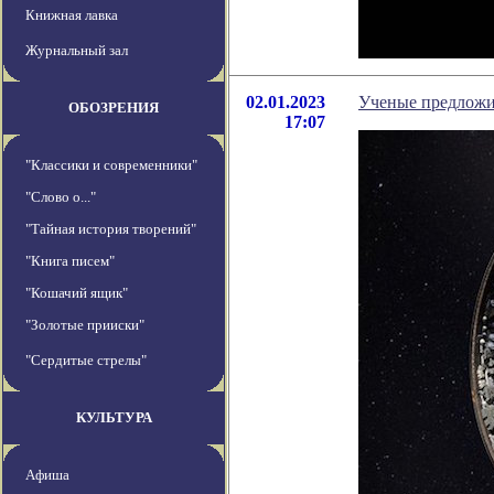
Книжная лавка
Журнальный зал
02.01.2023
Ученые предложи
ОБОЗРЕНИЯ
17:07
"Классики и современники"
"Слово о..."
"Тайная история творений"
"Книга писем"
"Кошачий ящик"
"Золотые прииски"
"Сердитые стрелы"
КУЛЬТУРА
Афиша