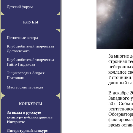
Детский форум
КЛУБЫ
Пятничные вечера
Клуб любителей творчества
Достоевского
За многие 
Клуб любителей творчества
стройная те
Гайто Газданова
нейтронных 
коллапсе св
Энциклопедия Андрея
Источники в
Платонова
длинный гам
Мастерская перевода
В декабре 2
Западного 
50 с. Собы
КОНКУРСЫ
рентгеновс
За вклад в русскую
Обсерватор
культуру публикациями в
фиксировали
Интернете
время остав
Литературный конкурс