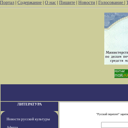
Портал
|
Содержание
|
О нас
|
Пишите
|
Новости
|
Голосование
|
ЛИТЕРАТУРА
"Русский переплет" заре
Новости русской культуры
Афиша