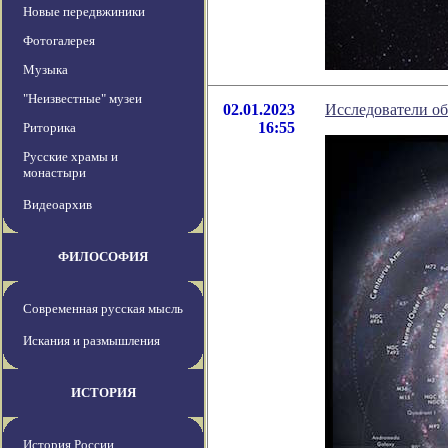
Новые передвжиники
Фотогалерея
Музыка
"Неизвестные" музеи
02.01.2023
Исследователи о
16:55
Риторика
Русские храмы и
монастыри
Видеоархив
ФИЛОСОФИЯ
Современная русская мысль
Искания и размышления
ИСТОРИЯ
История России