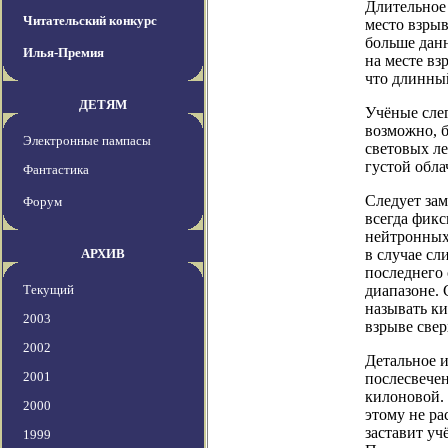
Длительное
Читательский конкурс
место взрыв
больше данн
Илья-Премия
на месте вз
что длинный
ДЕТЯМ
Учёные слег
возможно, б
Электронные пампасы
световых ле
густой обла
Фантастика
Следует зам
Форум
всегда фикс
нейтронных 
АРХИВ
в случае сл
последнего 
Текущий
диапазоне. 
называть ки
2003
взрыве све
2002
Детальное 
2001
послесвечен
килоновой. 
2000
этому не ра
заставит уч
1999