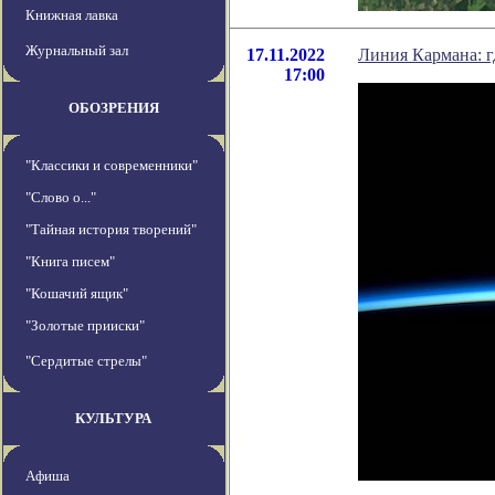
Книжная лавка
Журнальный зал
17.11.2022
Линия Кармана: г
17:00
ОБОЗРЕНИЯ
"Классики и современники"
"Слово о..."
"Тайная история творений"
"Книга писем"
"Кошачий ящик"
"Золотые прииски"
"Сердитые стрелы"
КУЛЬТУРА
Афиша