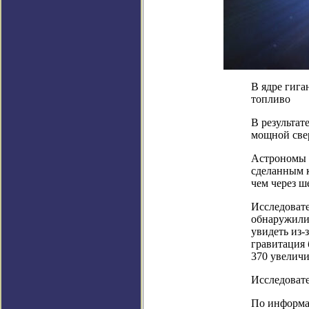
В ядре гига
топливо
В результат
мощной све
Астрономы с
сделанным 
чем через ше
Исследоват
обнаружили
увидеть из-
гравитация 
370 увеличи
Исследовате
По информаци