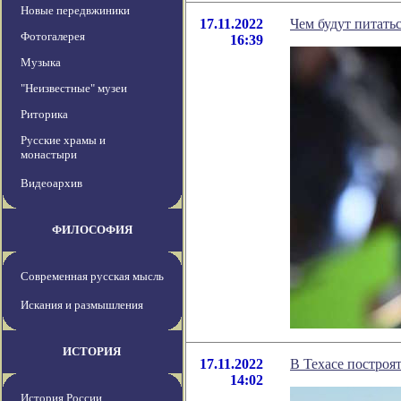
Новые передвжиники
17.11.2022
Чем будут питать
Фотогалерея
16:39
Музыка
"Неизвестные" музеи
Риторика
Русские храмы и
монастыри
Видеоархив
ФИЛОСОФИЯ
Современная русская мысль
Искания и размышления
ИСТОРИЯ
17.11.2022
В Техасе построя
14:02
История России