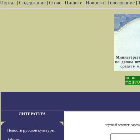
Портал
|
Содержание
|
О нас
|
Пишите
|
Новости
|
Голосование
|
ЛИТЕРАТУРА
"Русский переплет" заре
Новости русской культуры
Афиша