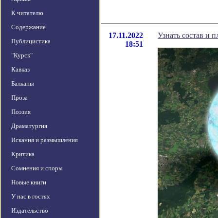
К читателю
Содержание
17.11.2022
Узнать состав и 
Публицистика
18:51
"Курск"
Кавказ
Балканы
Проза
Поэзия
Драматургия
Искания и размышления
Критика
Сомнения и споры
Новые книги
У нас в гостях
Издательство