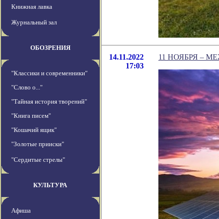
Книжная лавка
Журнальный зал
ОБОЗРЕНИЯ
14.11.2022
11 НОЯБРЯ – 
17:03
"Классики и современники"
"Слово о..."
"Тайная история творений"
"Книга писем"
"Кошачий ящик"
"Золотые прииски"
"Сердитые стрелы"
КУЛЬТУРА
Афиша