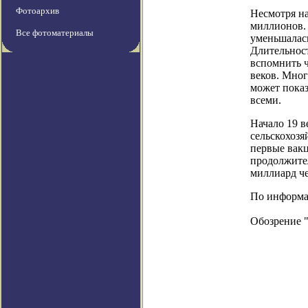
Фотоархив
Несмотря на
миллионов. 
Все фотоматериалы
уменьшалас
Длительност
вспомнить 
веков. Мног
может показ
всеми.
Начало 19 
сельскохоз
первые вакц
продолжител
миллиард че
По информаци
Обозрение 