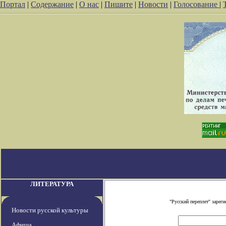
Портал
|
Содержание
|
О нас
|
Пишите
|
Новости
|
Голосование
|
ЛИТЕРАТУРА
"Русский переплет" заре
Новости русской культуры
Афиша