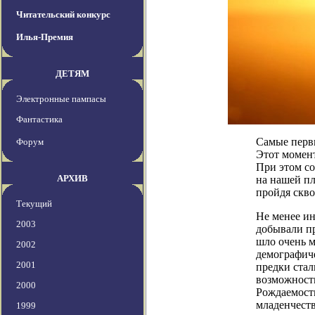
Читательский конкурс
Илья-Премия
ДЕТЯМ
Электронные пампасы
Фантастика
Самые первы
Форум
Этот момент
При этом со
АРХИВ
на нашей пл
пройдя скво
Текущий
Не менее и
2003
добывали пр
шло очень м
2002
демографиче
2001
предки стал
возможност
2000
Рождаемость
младенчеств
1999