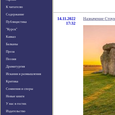
К читателю
Содержание
14.11.2022
Назначение Стоун
Публицистика
17:32
"Курск"
Кавказ
Балканы
Проза
Поэзия
Драматургия
Искания и размышления
Критика
Сомнения и споры
Новые книги
У нас в гостях
Издательство