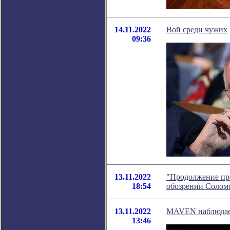
14.11.2022
Вой среди чужих
09:36
13.11.2022
"Продолжение пре
18:54
обозрении Солом
13.11.2022
MAVEN наблюдает
13:46