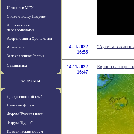
История в МГУ
Слово о полку Игореве
Хронология и
парахронология
Астрономия и Хронология
14.11.2022
"Аутизм в живопи
Альмагест
16:56
Запечатленная Россия
Сталиниана
14.11.2022
Европа разогревае
16:47
ФОРУМЫ
Дискуссионный клуб
Научный форум
Форум "Русская идея"
Форум "Курск"
Исторический форум