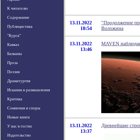
К читателю
Содержание
13.11.2022
"Продолжение пре
Публицистика
18:54
Воложина
"Курск"
13.11.2022
MAVEN наблюдает
Кавказ
13:46
Балканы
Проза
Поэзия
Драматургия
Искания и размышления
Критика
Сомнения и споры
Новые книги
13.11.2022
Древнейшие стро
У нас в гостях
13:37
Издательство