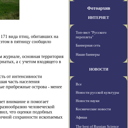
Фотоархив
ИНТЕРНЕТ
Топ-лист "Русского
 171 вида птиц, обитавших на
переплета"
 этом в пятницу сообщило
Баннерная сеть
Наши баннеры
м журнале, основная территория
натых, а с учетом входящего в
НОВОСТИ
сть от интенсивности
шая часть населения
Все
ные прибрежные острова - менее
Новости русской культуры
Новости науки
ает внимание и помогает
 разнообразию человеческой
Космические новости
авил, что оценки подобных
зличной сохранности ископаемых
Афиша
The best of Russian Science