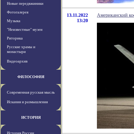
Новые передвжиники
Фотогалерея
13.11.2022
Американский кос
13:20
Музыка
"Неизвестные" музеи
Риторика
Русские храмы и
монастыри
Видеоархив
ФИЛОСОФИЯ
Современная русская мысль
Искания и размышления
ИСТОРИЯ
История России