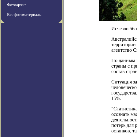
Фотоархив
Все фотоматериалы
Исчезло 56 
Австралийск
территории 
агентство С
По данным и
страны с пр
состав стра
Ситуация за
человеческо
государства
15%.
"Статистика
осознать ма
деятельност
потерь для 
останков, т