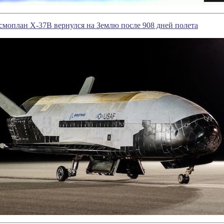
моплан X-37B вернулся на Землю после 908 дней полета