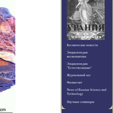
Космические новости
Энциклопедия
космонавтика
Энциклопедия
"Естествознание"
Журнальный зал
Физматлит
News of Russian Science and
Technology
Научные семинары