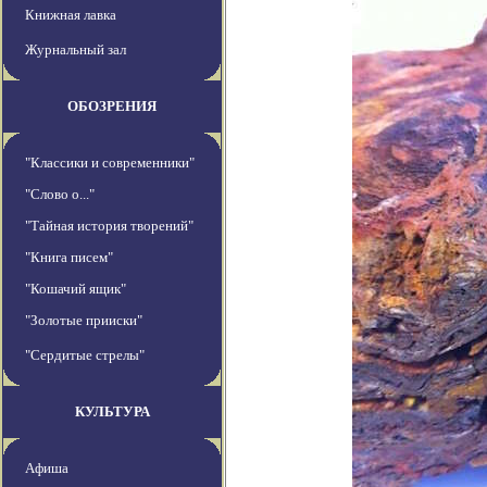
Книжная лавка
Журнальный зал
ОБОЗРЕНИЯ
"Классики и современники"
"Слово о..."
"Тайная история творений"
"Книга писем"
"Кошачий ящик"
"Золотые прииски"
"Сердитые стрелы"
КУЛЬТУРА
Афиша