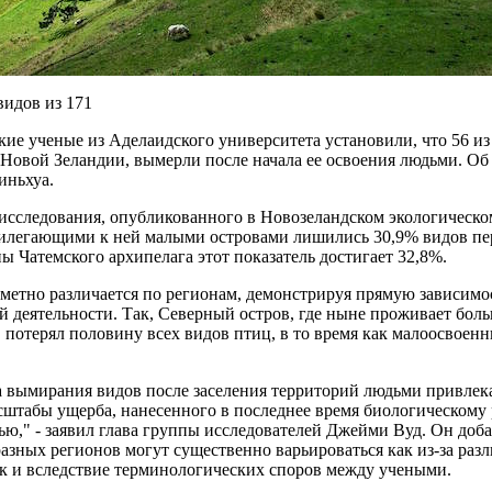
видов из 171
ие ученые из Аделаидского университета установили, что 56 из
Новой Зеландии, вымерли после начала ее освоения людьми. Об
иньхуа.
сследования, опубликованного в Новозеландском экологическо
илегающими к ней малыми островами лишились 30,9% видов пер
ны Чатемского архипелага этот показатель достигает 32,8%.
метно различается по регионам, демонстрируя прямую зависимо
й деятельности. Так, Северный остров, где ныне проживает боль
, потерял половину всех видов птиц, в то время как малоосвоен
 вымирания видов после заселения территорий людьми привлек
сштабы ущерба, нанесенного в последнее время биологическому
ью," - заявил глава группы исследователей Джейми Вуд. Он доб
разных регионов могут существенно варьироваться как из-за ра
ак и вследствие терминологических споров между учеными.