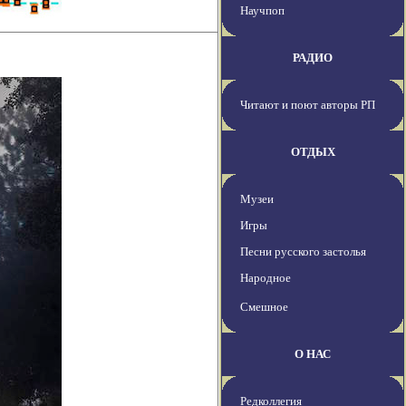
Научпоп
РАДИО
Читают и поют авторы РП
ОТДЫХ
Музеи
Игры
Песни русского застолья
Народное
Смешное
О НАС
Редколлегия