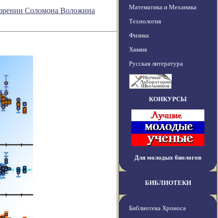
Математика и Механика
бозрении Соломона Воложина
Технология
Физика
Химия
Русская литература
КОНКУРСЫ
Для молодых биологов
БИБЛИОТЕКИ
Библиотека Хроноса