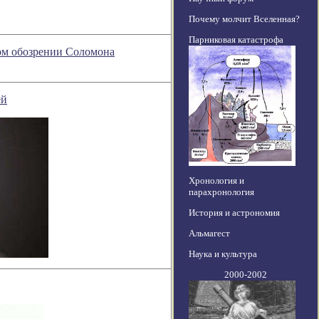
Почему молчит Вселенная?
Парниковая катастрофа
ном обозрении Соломона
ей
Хронология и
парахронология
История и астрономия
Альмагест
Наука и культура
2000-2002