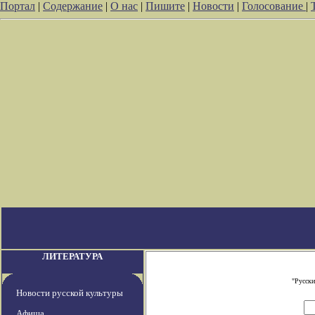
Портал
|
Содержание
|
О нас
|
Пишите
|
Новости
|
Голосование
|
ЛИТЕРАТУРА
"Русски
Новости русской культуры
Афиша