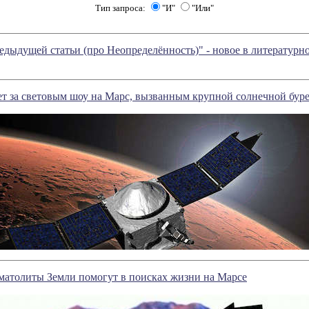
Тип запроса:
"И"
"Или"
дыдущей статьи (про Неопределённость)" - новое в литератур
 за световым шоу на Марс, вызванным крупной солнечной бур
матолиты Земли помогут в поисках жизни на Марсе