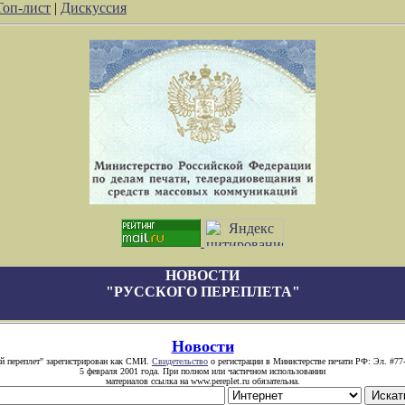
Топ-лист
|
Дискуссия
НОВОСТИ
"РУССКОГО ПЕРЕПЛЕТА"
Новости
й переплет" зарегистрирован как СМИ.
Свидетельство
о регистрации в Министерстве печати РФ: Эл. #77
5 февраля 2001 года. При полном или частичном использовании
материалов ссылка на www.pereplet.ru обязательна.