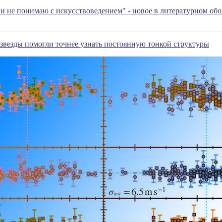
аки не понимаю с искусствоведением" - новое в литературном о
везды помогли точнее узнать постоянную тонкой структуры