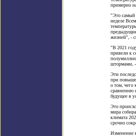
примерно на
"Это самый 
неделе Все
температуры
предыдущие 
жизней", - с
"В 2021 год
привели к с
полумиллио
штормами, -
Эти последс
при повышен
о том, чего
сравнению с
будущее в у
Это происхо
мира собир
климата 202
срочно сокр
Изменение 