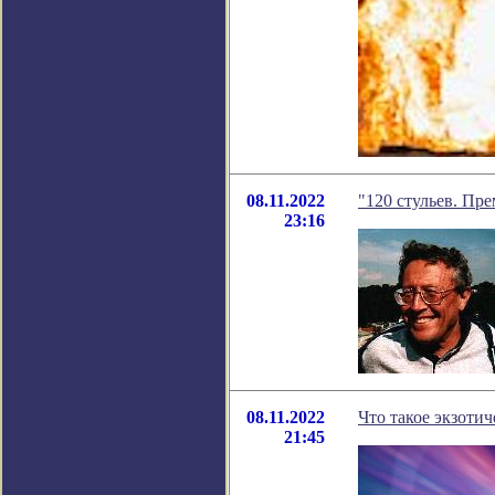
08.11.2022
"120 стульев. Пре
23:16
08.11.2022
Что такое экзотич
21:45