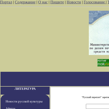
Портал
|
Содержание
|
О нас
|
Пишите
|
Новости
|
Голосование
|
ЛИТЕРАТУРА
"Русский переплет" заре
Новости русской культуры
Афиша