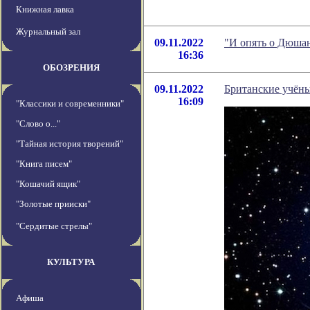
Книжная лавка
Журнальный зал
09.11.2022
"И опять о Дюшан
16:36
ОБОЗРЕНИЯ
09.11.2022
Британские учёны
16:09
"Классики и современники"
"Слово о..."
"Тайная история творений"
"Книга писем"
"Кошачий ящик"
"Золотые прииски"
"Сердитые стрелы"
КУЛЬТУРА
Афиша