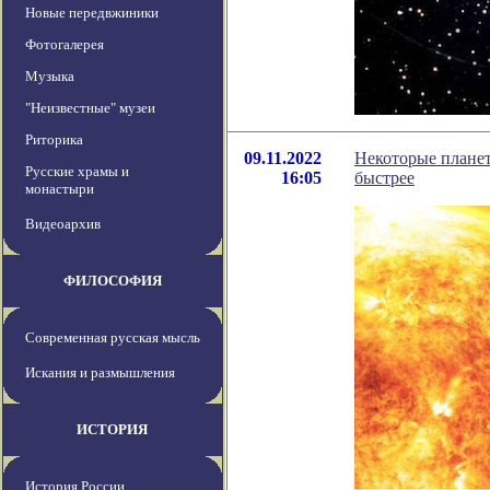
Новые передвжиники
Фотогалерея
Музыка
"Неизвестные" музеи
Риторика
09.11.2022
Некоторые планет
Русские храмы и
16:05
быстрее
монастыри
Видеоархив
ФИЛОСОФИЯ
Современная русская мысль
Искания и размышления
ИСТОРИЯ
История России