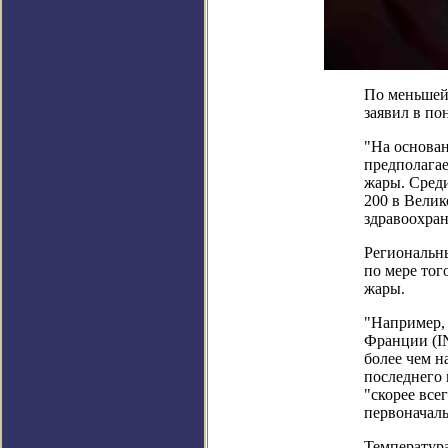
По меньшей 
заявил в п
"На основан
предполагае
жары. Среди
200 в Велик
здравоохран
Региональны
по мере тог
жары.
"Например,
Франции (IN
более чем н
последнего
"скорее все
первоначаль
Температура