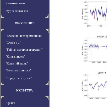
Книжная лавка
Журнальный зал
ОБОЗРЕНИЯ
"Классики и современники"
"Слово о..."
"Тайная история творений"
"Книга писем"
"Кошачий ящик"
"Золотые прииски"
"Сердитые стрелы"
КУЛЬТУРА
Афиша