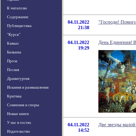
К читателю
Содержание
04.11.2022
"Господи! Помоги
Публицистика
21:38
"Курск"
04.11.2022
День Единения! В
Кавказ
19:29
Балканы
Проза
Поэзия
Драматургия
Искания и размышления
Критика
Сомнения и споры
Новые книги
У нас в гостях
04.11.2022
Две звезды малой
14:52
Издательство