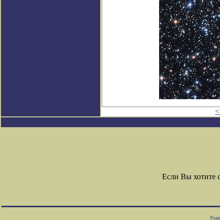
<
Если Вы хотите 
Редк