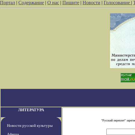
Портал
|
Содержание
|
О нас
|
Пишите
|
Новости
|
Голосование
|
ЛИТЕРАТУРА
"Русский переплет" заре
Новости русской культуры
Афиша