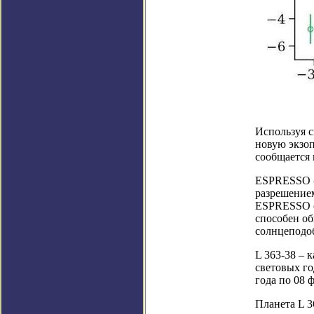
Используя 
новую экзоп
сообщается 
ESPRESSO -
разрешением
ESPRESSO о
способен о
солнцеподоб
L 363-38 – 
световых го
года по 08 
Планета L 3