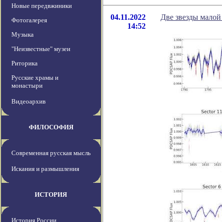
Новые передвжиники
04.11.2022
Две звезды малой
Фотогалерея
14:52
Музыка
"Неизвестные" музеи
Риторика
Русские храмы и
монастыри
Видеоархив
ФИЛОСОФИЯ
Современная русская мысль
Искания и размышления
ИСТОРИЯ
История России