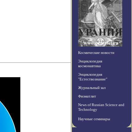
Космические новости
Энциклопедия
космонавтика
Энциклопедия
"Естествознание"
Журнальный зал
Физматлит
News of Russian Science and
Technology
Научные семинары