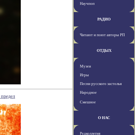
Научпоп
РАДИО
Читают и поют авторы РП
ОТДЫХ
Музеи
Игры
Песни русского застолья
Народное
 предел
Смешное
О НАС
Редколлегия