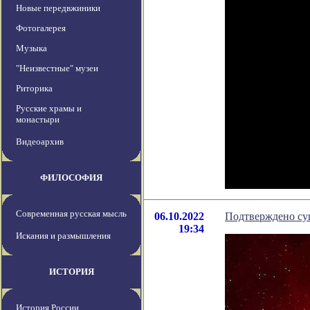
Новые передвжиники
Фотогалерея
Музыка
"Неизвестные" музеи
Риторика
Русские храмы и
монастыри
Видеоархив
ФИЛОСОФИЯ
Современная русская мысль
06.10.2022
Подтверждено су
19:34
Искания и размышления
ИСТОРИЯ
История России