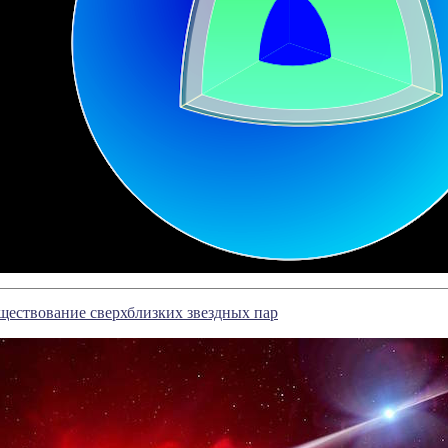
ществование сверхблизких звездных пар