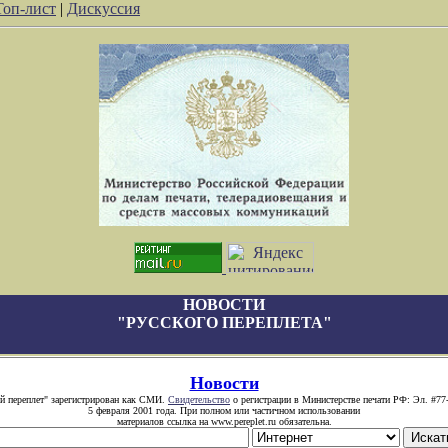
Топ-лист
|
Дискуссия
НОВОСТИ
"РУССКОГО ПЕРЕПЛЕТА"
Новости
й переплет" зарегистрирован как СМИ.
Свидетельство
о регистрации в Министерстве печати РФ: Эл. #77
5 февраля 2001 года. При полном или частичном использовании
материалов ссылка на www.pereplet.ru обязательна.