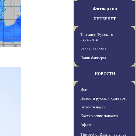
Фотоархив
ИНТЕРНЕТ
Топ-лист "Русского
переплета"
Баннерная сеть
Наши баннеры
НОВОСТИ
Все
Новости русской культуры
Новости науки
Космические новости
Афиша
The best of Russian Science