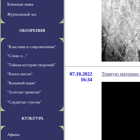
Книжная лавка
Журнальный зал
ОБОЗРЕНИЯ
"Классики и современники"
"Слово о..."
"Тайная история творений"
07.10.2022
Темную материю 
"Книга писем"
16:34
"Кошачий ящик"
"Золотые прииски"
"Сердитые стрелы"
КУЛЬТУРА
Афиша