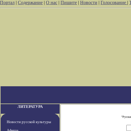
Портал
|
Содержание
|
О нас
|
Пишите
|
Новости
|
Голосование
|
ЛИТЕРАТУРА
"Русски
Новости русской культуры
Афиша