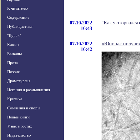
К читателю
Содержание
07.10.2022
"Как я оторвался
Публицистика
16:43
"Курск"
07.10.2022
«Юнона» получил
Кавказ
16:42
Балканы
Проза
Поэзия
Драматургия
Искания и размышления
Критика
Сомнения и споры
Новые книги
У нас в гостях
Издательство