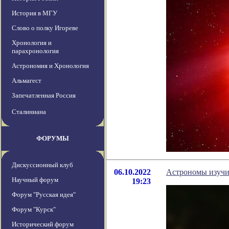
История в МГУ
Слово о полку Игореве
Хронология и
парахронология
Астрономия и Хронология
Альмагест
Запечатленная Россия
Сталиниана
ФОРУМЫ
Дискуссионный клуб
06.10.2022
Астрономы изучил
Научный форум
19:23
Форум "Русская идея"
Форум "Курск"
Исторический форум