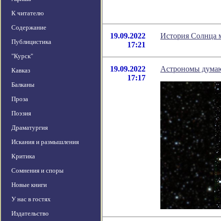
К читателю
Содержание
19.09.2022
История Солнца м
Публицистика
17:21
"Курск"
19.09.2022
Астрономы думают,
Кавказ
17:17
Балканы
Проза
Поэзия
Драматургия
Искания и размышления
Критика
Сомнения и споры
Новые книги
У нас в гостях
Издательство