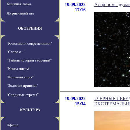
Книжная лавка
19.09.2022
Астрономы думают,
17:16
Журнальный зал
ОБОЗРЕНИЯ
"Классики и современники"
"Слово о..."
"Тайная история творений"
"Книга писем"
"Кошачий ящик"
"Золотые прииски"
"Сердитые стрелы"
19.09.2022
«ЧЕРНЫЕ ЛЕБЕ
15:34
ЭКСТРЕМАЛЬН
КУЛЬТУРА
Афиша