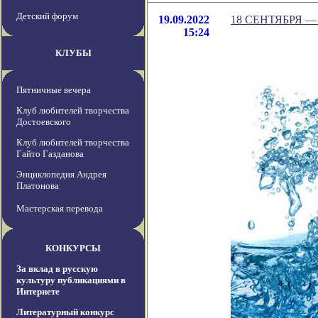
Детский форум
19.09.2022
18 СЕНТЯБРЯ 
15:24
КЛУБЫ
Пятничные вечера
Клуб любителей творчества
Достоевского
Клуб любителей творчества
Гайто Газданова
Энциклопедия Андрея
Платонова
Мастерская перевода
КОНКУРСЫ
За вклад в русскую
культуру публикациями в
Интернете
Литературный конкурс