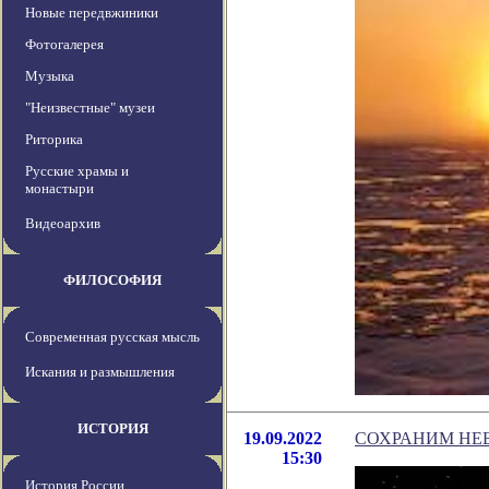
Новые передвжиники
Фотогалерея
Музыка
"Неизвестные" музеи
Риторика
Русские храмы и
монастыри
Видеоархив
ФИЛОСОФИЯ
Современная русская мысль
Искания и размышления
ИСТОРИЯ
19.09.2022
СОХРАНИМ НЕ
15:30
История России