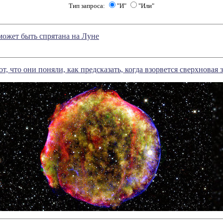
Тип запроса:
"И"
"Или"
ожет быть спрятана на Луне
 что они поняли, как предсказать, когда взорвется сверхновая з