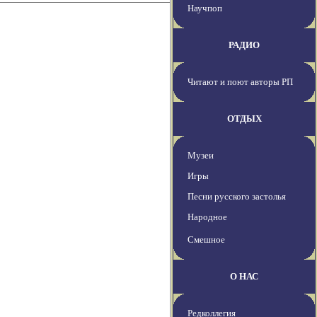
Научпоп
РАДИО
Читают и поют авторы РП
ОТДЫХ
Музеи
Игры
Песни русского застолья
Народное
Смешное
О НАС
Редколлегия