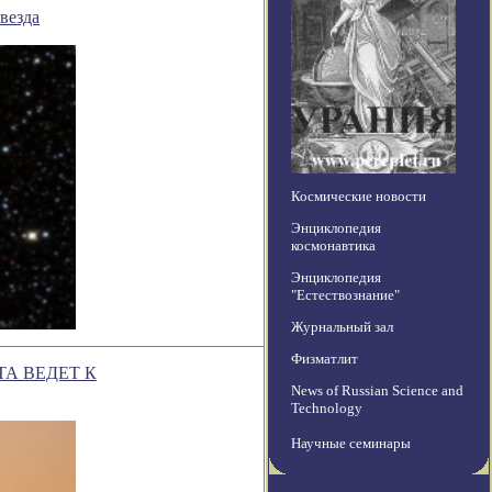
везда
Космические новости
Энциклопедия
космонавтика
Энциклопедия
"Естествознание"
Журнальный зал
Физматлит
А ВЕДЕТ К
News of Russian Science and
Technology
Научные семинары