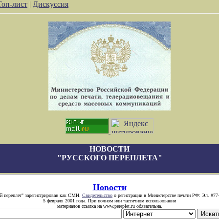
Топ-лист
|
Дискуссия
НОВОСТИ
"РУССКОГО ПЕРЕПЛЕТА"
Новости
й переплет" зарегистрирован как СМИ.
Свидетельство
о регистрации в Министерстве печати РФ: Эл. #77
5 февраля 2001 года. При полном или частичном использовании
материалов ссылка на www.pereplet.ru обязательна.