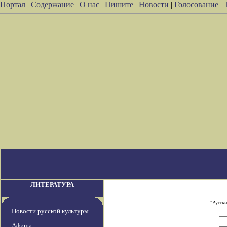
Портал
|
Содержание
|
О нас
|
Пишите
|
Новости
|
Голосование
|
ЛИТЕРАТУРА
"Русски
Новости русской культуры
Афиша