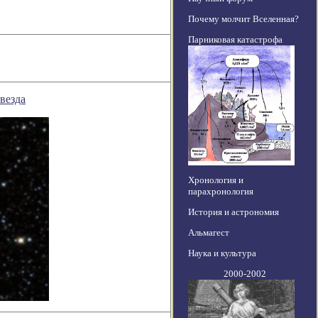
Почему молчит Вселенная?
Парниковая катастрофа
везда
Хронология и
парахронология
История и астрономия
Альмагест
Наука и культура
2000-2002