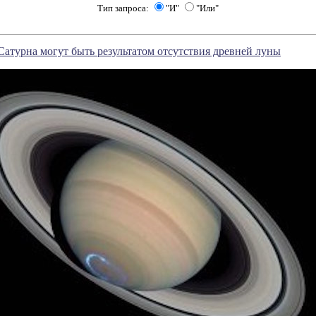
Тип запроса:
"И"
"Или"
Сатурна могут быть результатом отсутствия древней луны