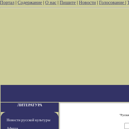
Портал
|
Содержание
|
О нас
|
Пишите
|
Новости
|
Голосование
|
ЛИТЕРАТУРА
"Русски
Новости русской культуры
Афиша