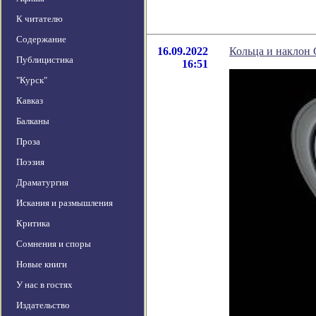
К читателю
Содержание
16.09.2022
Кольца и наклон 
Публицистика
16:51
"Курск"
Кавказ
Балканы
Проза
Поэзия
Драматургия
Искания и размышления
Критика
Сомнения и споры
Новые книги
У нас в гостях
Издательство