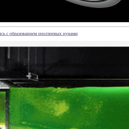
ись с образованием оползневых цунами