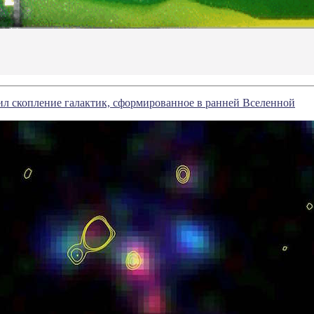
л скопление галактик, сформированное в ранней Вселенной