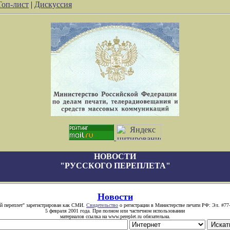
Топ-лист
|
Дискуссия
НОВОСТИ
"РУССКОГО ПЕРЕПЛЕТА"
Новости
й переплет" зарегистрирован как СМИ.
Свидетельство
о регистрации в Министерстве печати РФ: Эл. #77
5 февраля 2001 года. При полном или частичном использовании
материалов ссылка на www.pereplet.ru обязательна.