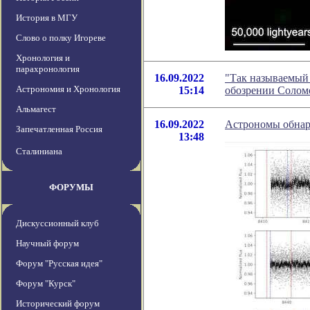
История в МГУ
Слово о полку Игореве
Хронология и
парахронология
16.09.2022
"Так называемый с
Астрономия и Хронология
15:14
обозрении Солом
Альмагест
16.09.2022
Астрономы обнар
Запечатленная Россия
13:48
Сталиниана
ФОРУМЫ
Дискуссионный клуб
Научный форум
Форум "Русская идея"
Форум "Курск"
Исторический форум