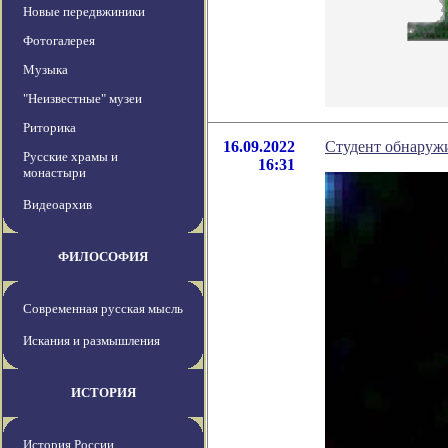
Новые передвжиники
Фотогалерея
Музыка
"Неизвестные" музеи
Риторика
16.09.2022
Студент обнаружи
Русские храмы и
16:31
монастыри
Видеоархив
ФИЛОСОФИЯ
Современная русская мысль
Искания и размышления
ИСТОРИЯ
История России