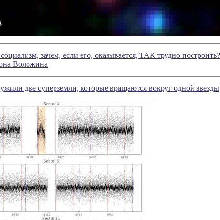
оциализм, зачем, если его, оказывается, ТАК трудно построить?
она Воложина
ужили две суперземли, которые вращаются вокруг одной звезды