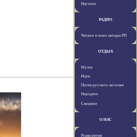
Научпоп
РАДИО
Читают и поют авторы РП
ОТДЫХ
Музеи
Игры
Песни русского застолья
Народное
Смешное
О НАС
Редколлегия