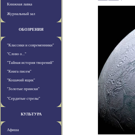
Книжная лавка
Журнальный зал
ОБОЗРЕНИЯ
"Классики и современники"
"Слово о..."
"Тайная история творений"
"Книга писем"
"Кошачий ящик"
"Золотые прииски"
"Сердитые стрелы"
КУЛЬТУРА
Афиша