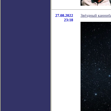
27.08.2022
Звёздный канниба
23:18