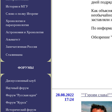
дней подряд
История в МГУ
Как объясн
Слово о полку Игореве
необычайно
заставляли 
Хронология и
парахронология
По информац
Астрономия и Хронология
Обозрение 
Альмагест
Запечатленная Россия
Сталиниана
ФОРУМЫ
Дискуссионный клуб
Научный форум
28.08.2022
""Гэроям слава!"
Форум "Русская идея"
17:24
Форум "Курск"
Исторический форум