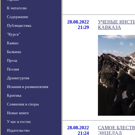
К читателю
Содержание
28.08.2022
УЧЕНЫЕ ИНСТИ
Публицистика
21:29
КАВКАЗА
"Курск"
Кавказ
Балканы
Проза
Поэзия
Драматургия
Искания и размышления
Критика
Сомнения и споры
Новые книги
У нас в гостях
28.08.2022
САМОЕ БЛЕСТЯ
Издательство
21:24
ЭНЦЕЛАД