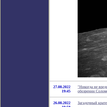
27.08.2022
"Никогда не вред
19:45
обозрении Солом
26.08.2022
Загадочный крате