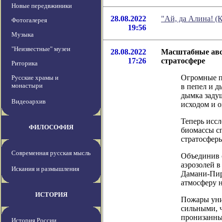
Новые передвжиники
28.08.2022
"Ай, да Алина! (
Фотогалерея
19:56
Музыка
"Неизвестные" музеи
28.08.2022
Масштабные авс
17:26
стратосфере
Риторика
Огромные п
Русские храмы и
монастыри
в пепел и д
дымка заду
Видеоархив
исходом и о
Теперь иссл
ФИЛОСОФИЯ
биомассы с
стратосферы
Современная русская мысль
Объединив 
аэрозолей в
Искания и размышления
Дамани-Пир
атмосферу 
ИСТОРИЯ
Пожары уни
сильными, 
пронизанны
История России