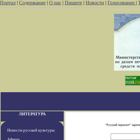
Портал
|
Содержание
|
О нас
|
Пишите
|
Новости
|
Голосование
|
ЛИТЕРАТУРА
"Русский переплет" заре
Новости русской культуры
Афиша