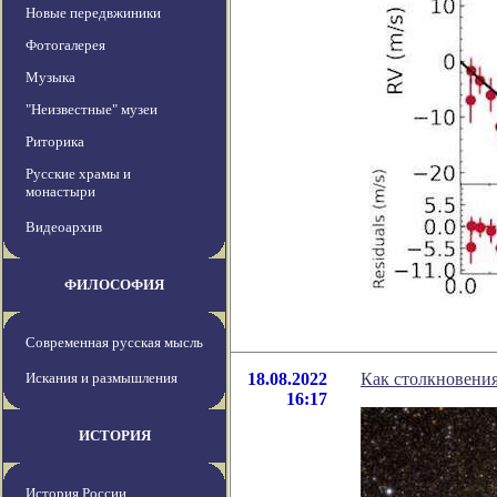
Новые передвжиники
Фотогалерея
Музыка
"Неизвестные" музеи
Риторика
Русские храмы и
монастыри
Видеоархив
ФИЛОСОФИЯ
Современная русская мысль
Искания и размышления
18.08.2022
Как столкновения
16:17
ИСТОРИЯ
История России