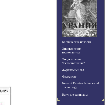
Космические новости
Энциклопедия
космонавтика
Энциклопедия
"Естествознание"
Журнальный зал
Физматлит
News of Russian Science and
Technology
Научные семинары