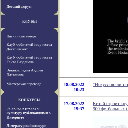
Детский форум
КЛУБЫ
Пятничные вечера
Клуб любителей творчества
Достоевского
Клуб любителей творчества
Гайто Газданова
Энциклопедия Андрея
Платонова
Мастерская перевода
18.08.2022
"Искусство ли та
10:23
КОНКУРСЫ
17.08.2022
Китай строит кру
За вклад в русскую
19:37
900 футбольных 
культуру публикациями в
Интернете
Литературный конкурс