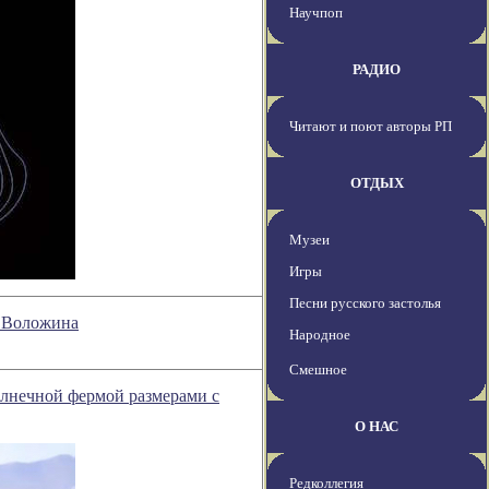
Научпоп
РАДИО
Читают и поют авторы РП
ОТДЫХ
Музеи
Игры
Песни русского застолья
а Воложина
Народное
Смешное
олнечной фермой размерами с
О НАС
Редколлегия