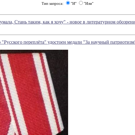
Тип запроса:
"И"
"Или"
думала, Стань таким, как я хочу" - новое в литературном обозр
 "Русского переплёта" удостоен медали "За научный патриотизм