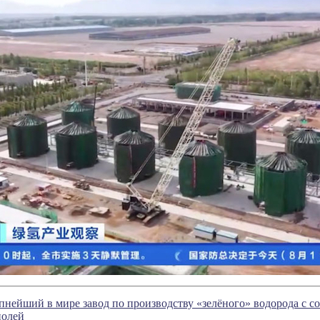
пнейший в мире завод по производству «зелёного» водорода с с
полей