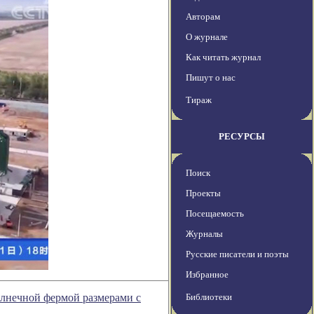
Авторам
О журнале
Как читать журнал
Пишут о нас
Тираж
РЕСУРСЫ
Поиск
Проекты
Посещаемость
Журналы
Русские писатели и поэты
Избранное
олнечной фермой размерами с
Библиотеки