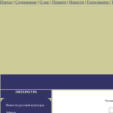
Портал
|
Содержание
|
О нас
|
Пишите
|
Новости
|
Голосование
|
ЛИТЕРАТУРА
"Русски
Новости русской культуры
Афиша