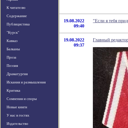
К читателю
Содержание
19.08.2022
"Если я тебя при
Публицистика
09:40
"Курск"
19.08.2022
Главный редактор
Кавказ
09:37
Балканы
Проза
Поэзия
Драматургия
Искания и размышления
Критика
Сомнения и споры
Новые книги
У нас в гостях
Издательство