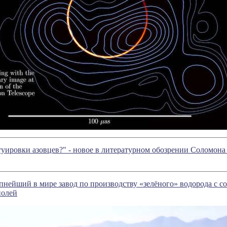
туировки азовцев?" - новое в литературном обозрении Соломон
пнейший в мире завод по производству «зелёного» водорода с с
полей