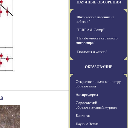
НАУЧНЫЕ ОБОЗРЕНИЯ
"Физические явления на
небесах"
"TERRA & Comp"
"Неизбежность странного
микромира"
"Биология и жизнь"
ОБРАЗОВАНИЕ
Открытое письмо министру
образования
Антиреформа
ой
Соросовский
образовательный журнал
Биология
Науки о Земле