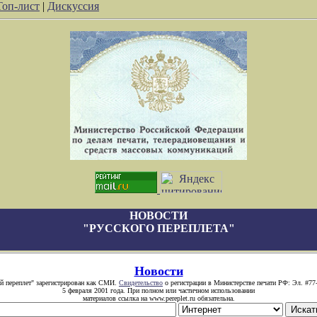
Топ-лист
|
Дискуссия
НОВОСТИ
"РУССКОГО ПЕРЕПЛЕТА"
Новости
й переплет" зарегистрирован как СМИ.
Свидетельство
о регистрации в Министерстве печати РФ: Эл. #77
5 февраля 2001 года. При полном или частичном использовании
материалов ссылка на www.pereplet.ru обязательна.