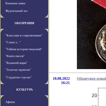
Книжная лавка
Журнальный зал
ОБОЗРЕНИЯ
"Классики и современники"
"Слово о..."
"Тайная история творений"
"Книга писем"
"Кошачий ящик"
"Золотые прииски"
"Сердитые стрелы"
18.08.2022
Обнаружен новый
16:21
КУЛЬТУРА
Афиша