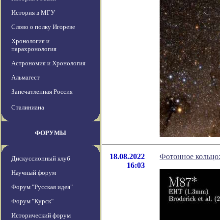
История в МГУ
Слово о полку Игореве
Хронология и
парахронология
Астрономия и Хронология
Альмагест
Запечатленная Россия
Сталиниана
ФОРУМЫ
18.08.2022
Фотонное кольцо:
Дискуссионный клуб
16:03
Научный форум
Форум "Русская идея"
Форум "Курск"
Исторический форум