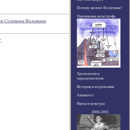
Почему молчит Вселенная?
Парниковая катастрофа
ении Соломона Воложина
"
Хронология и
парахронология
История и астрономия
Альмагест
Наука и культура
2000-2002