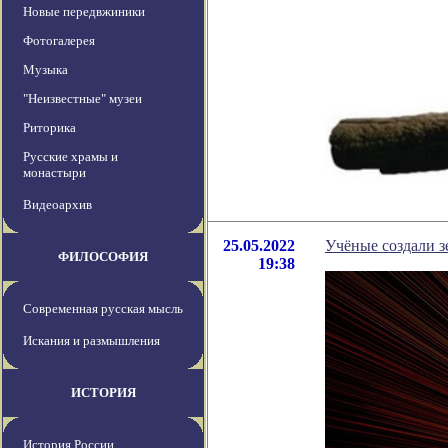
Новые передвжиники
Фотогалерея
Музыка
"Неизвестные" музеи
Риторика
Русские храмы и
монастыри
Видеоархив
25.05.2022
Учёные создали з
ФИЛОСОФИЯ
19:38
Современная русская мысль
Искания и размышления
ИСТОРИЯ
История России