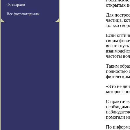
Фотоархив
открытых и
Все фотоматериалы
Для постро
частица, ко
только скор
Если оптиче
своим физич
возникнуть 
взаимодейст
частоты вол
Таким образ
полностью о
физическими
«Это не дви
которое спо
С практичес
необходимос
наблюдател
помогали не
По информаци