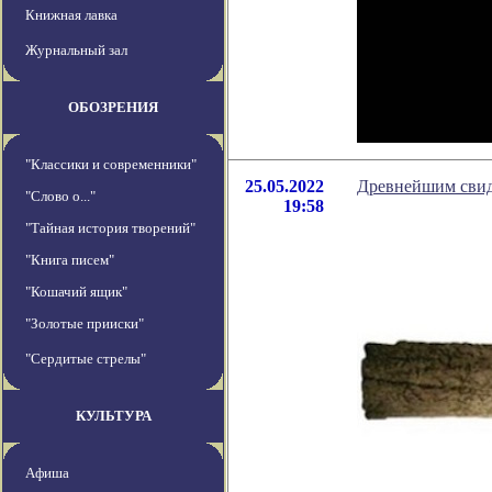
Книжная лавка
Журнальный зал
ОБОЗРЕНИЯ
"Классики и современники"
25.05.2022
Древнейшим свиде
"Слово о..."
19:58
"Тайная история творений"
"Книга писем"
"Кошачий ящик"
"Золотые прииски"
"Сердитые стрелы"
КУЛЬТУРА
Афиша