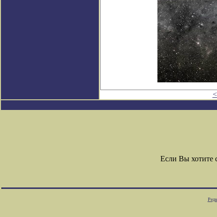
<
Если Вы хотите
Редк