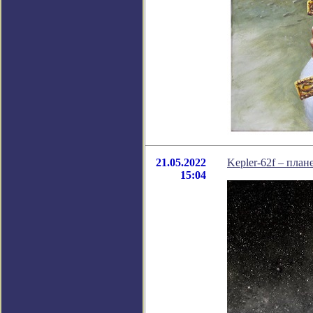
21.05.2022
Kepler-62f – план
15:04