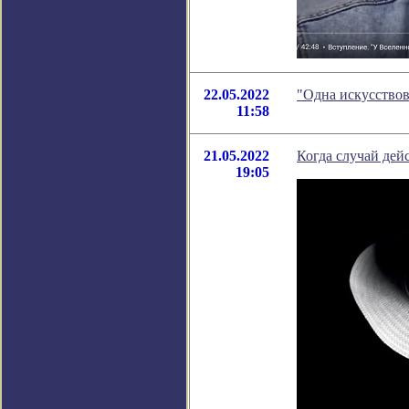
22.05.2022
"Одна искусствов
11:58
21.05.2022
Когда случай дей
19:05