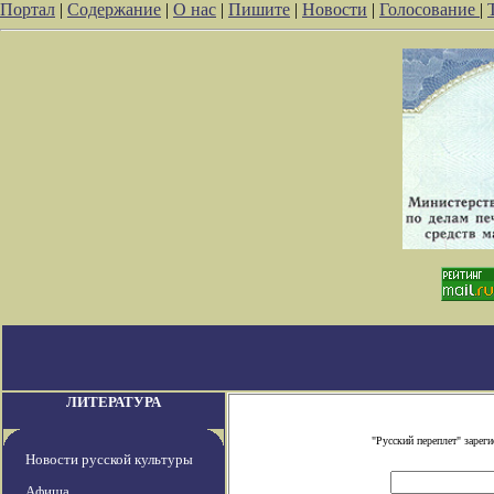
Портал
|
Содержание
|
О нас
|
Пишите
|
Новости
|
Голосование
|
ЛИТЕРАТУРА
"Русский переплет" заре
Новости русской культуры
Афиша