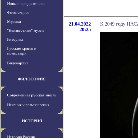
Новые передвжиники
Фотогалерея
Музыка
21.04.2022
К 2049 году НАС
20:25
"Неизвестные" музеи
Риторика
Русские храмы и
монастыри
Видеоархив
ФИЛОСОФИЯ
Современная русская мысль
Искания и размышления
ИСТОРИЯ
История России