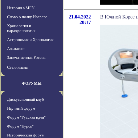
История в МГУ
21.04.2022
В Южной Корее пл
Слово о полку Игореве
20:17
Хронология и
парахронология
Астрономия и Хронология
Альмагест
Запечатленная Россия
Сталиниана
ФОРУМЫ
Дискуссионный клуб
Научный форум
Форум "Русская идея"
Форум "Курск"
Исторический форум