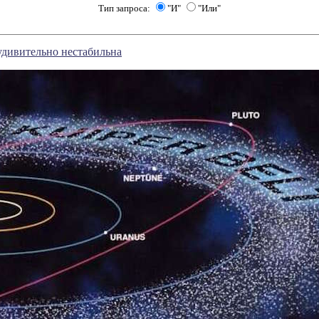
Тип запроса:
"И"
"Или"
удивительно нестабильна