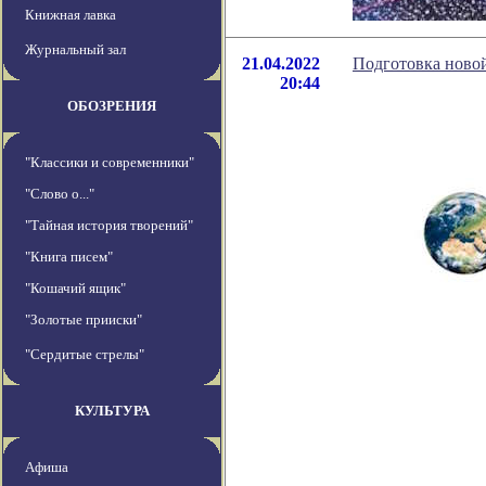
Книжная лавка
Журнальный зал
21.04.2022
Подготовка ново
20:44
ОБОЗРЕНИЯ
"Классики и современники"
"Слово о..."
"Тайная история творений"
"Книга писем"
"Кошачий ящик"
"Золотые прииски"
"Сердитые стрелы"
КУЛЬТУРА
Афиша