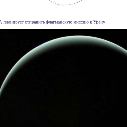
А планирует отправить флагманскую миссию к Урану