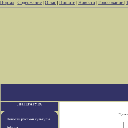
Портал
|
Содержание
|
О нас
|
Пишите
|
Новости
|
Голосование
|
ЛИТЕРАТУРА
"Русски
Новости русской культуры
Афиша