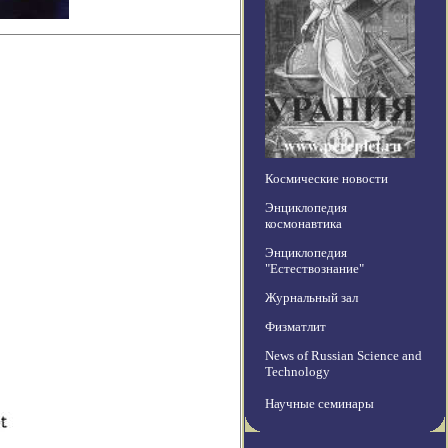
Космические новости
Энциклопедия
космонавтика
Энциклопедия
"Естествознание"
Журнальный зал
Физматлит
News of Russian Science and
Technology
Научные семинары