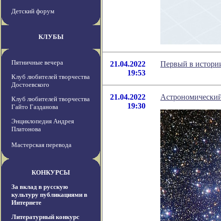
Детский форум
КЛУБЫ
Пятничные вечера
21.04.2022
Первый в истории
19:53
Клуб любителей творчества
Достоевского
21.04.2022
Астрономический 
Клуб любителей творчества
19:30
Гайто Газданова
Энциклопедия Андрея
Платонова
Мастерская перевода
КОНКУРСЫ
За вклад в русскую
культуру публикациями в
Интернете
Литературный конкурс