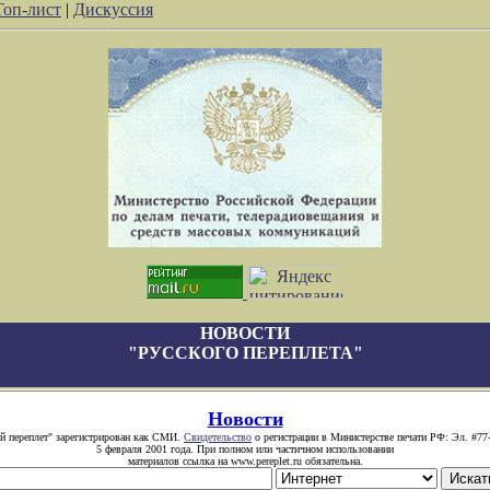
Топ-лист
|
Дискуссия
НОВОСТИ
"РУССКОГО ПЕРЕПЛЕТА"
Новости
й переплет" зарегистрирован как СМИ.
Свидетельство
о регистрации в Министерстве печати РФ: Эл. #77
5 февраля 2001 года. При полном или частичном использовании
материалов ссылка на www.pereplet.ru обязательна.