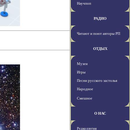
Научпоп
РАДИО
Читают и поют авторы РП
ОТДЫХ
Музеи
Игры
Песни русского застолья
Народное
Смешное
О НАС
Редколлегия