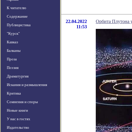
К читателю
Содержание
22.04.2022
Орбита Плутона 
Публицистика
11:53
"Курск"
Кавказ
Балканы
Проза
Поэзия
Драматургия
Искания и размышления
Критика
Сомнения и споры
Новые книги
У нас в гостях
Издательство