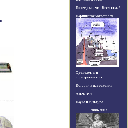
Почему молчит Вселенная?
Парниковая катастрофа
ина
Хронология и
парахронология
История и астрономия
Альмагест
Наука и культура
2000-2002