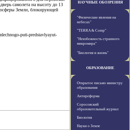
НАУЧНЫЕ ОБОЗРЕНИЯ
дверь самолета на высоту до 13
тмосферы Земли, блокирующей
"Физические явления на
небесах"
"TERRA & Comp"
mlechnogo-puti-predstavlyayut-
"Неизбежность странного
микромира"
"Биология и жизнь"
ОБРАЗОВАНИЕ
Открытое письмо министру
образования
Антиреформа
Соросовский
образовательный журнал
Биология
Науки о Земле