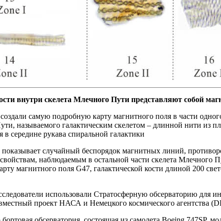
ости внутри скелета Млечного Пути представляют собой ма
создали самую подробную карту магнитного поля в части одног
ти, называемого галактическим скелетом – длинной нити из пло
 в середине рукава спиральной галактики
а показывает случайный беспорядок магнитных линий, противо
свойствам, наблюдаемым в остальной части скелета Млечного 
арту магнитного поля G47, галактической кости длиной 200 све
исследователи использовали Стратосферную обсерваторию для и
овместный проект НАСА и Немецкого космического агентства (D
 бортовая обсерватория, состоящая из самолета Boeing 747SP, 