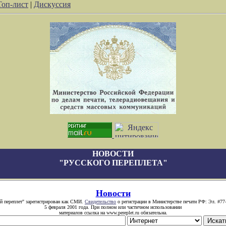
Топ-лист
|
Дискуссия
НОВОСТИ
"РУССКОГО ПЕРЕПЛЕТА"
Новости
й переплет" зарегистрирован как СМИ.
Свидетельство
о регистрации в Министерстве печати РФ: Эл. #77
5 февраля 2001 года. При полном или частичном использовании
материалов ссылка на www.pereplet.ru обязательна.