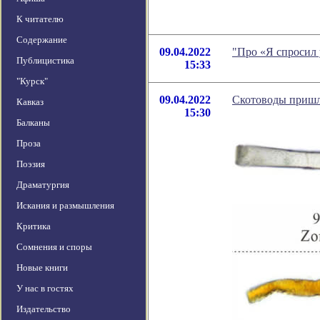
К читателю
Содержание
09.04.2022
"Про «Я спросил 
Публицистика
15:33
"Курск"
09.04.2022
Скотоводы пришли
Кавказ
15:30
Балканы
Проза
Поэзия
Драматургия
Искания и размышления
Критика
Сомнения и споры
Новые книги
У нас в гостях
Издательство