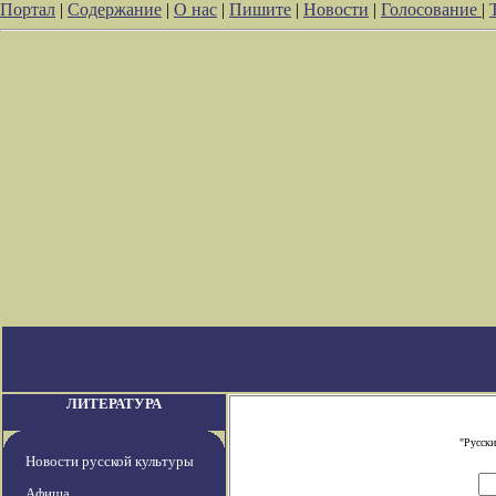
Портал
|
Содержание
|
О нас
|
Пишите
|
Новости
|
Голосование
|
ЛИТЕРАТУРА
"Русски
Новости русской культуры
Афиша