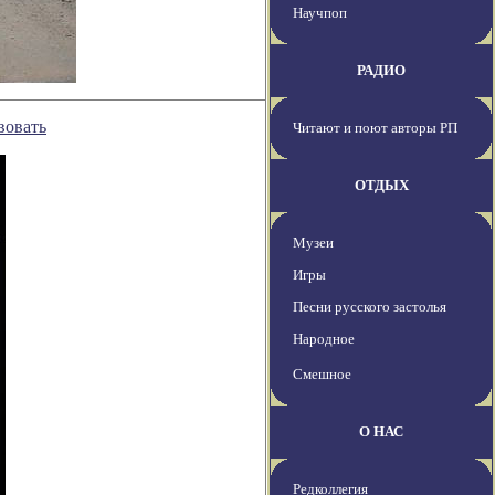
Научпоп
РАДИО
вовать
Читают и поют авторы РП
ОТДЫХ
Музеи
Игры
Песни русского застолья
Народное
Смешное
О НАС
Редколлегия