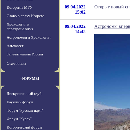
09.04.2022
Открыт новый сп
История в МГУ
15:02
Слово о полку Игореве
Хронология и
09.04.2022
Астрономы вперв
парахронология
14:45
Астрономия и Хронология
Альмагест
Запечатленная Россия
Сталиниана
ФОРУМЫ
Дискуссионный клуб
Научный форум
Форум "Русская идея"
Форум "Курск"
Исторический форум