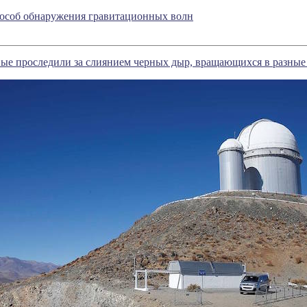
особ обнаружения гравитационных волн
ые проследили за слиянием черных дыр, вращающихся в разные