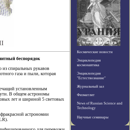
Космические новости
гнитный беспорядок
Энциклопедия
космонавтика
о из спиральных рукавов
тного газа и пыли, которая
Энциклопедия
"Естествознание"
Журнальный зал
речащий установленным
Пути. В общем астрономы
Физматлит
товых лет и шириной 5 световых
News of Russian Science and
Technology
нфракрасной астрономии
Научные семинары
LR).
модифицированного для перевозки