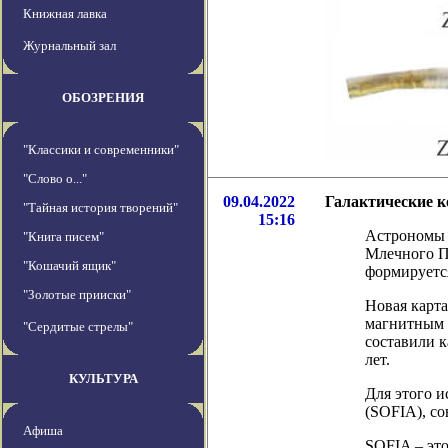
Книжная лавка
Журнальный зал
ОБОЗРЕНИЯ
"Классики и современники"
"Слово о..."
09.04.2022
Галактические к
"Тайная история творений"
15:16
Астрономы 
"Книга писем"
Млечного Пу
"Кошачий ящик"
формируется
"Золотые прииски"
Новая карт
магнитным 
"Сердитые стрелы"
составили к
лет.
КУЛЬТУРА
Для этого 
(SOFIA), с
Афиша
SOFIA – это