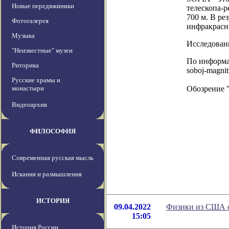
Новые передвжиники
телескопа-р
700 м. В р
Фотогалерея
инфракрасн
Музыка
Исследовани
"Неизвестные" музеи
По информаци
Риторика
soboj-magni
Русские храмы и
монастыри
Обозрение 
Видеоархив
ФИЛОСОФИЯ
Современная русская мысль
Искания и размышления
ИСТОРИЯ
09.04.2022
Физики из США о
15:05
История России