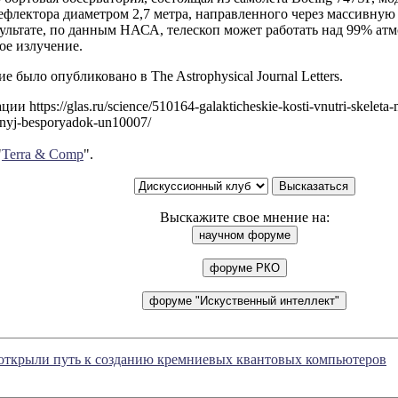
ефлектора диаметром 2,7 метра, направленного через массивную 
езультате, по данным НАСА, телескоп может работать над 99% а
ое излучение.
е было опубликовано в The Astrophysical Journal Letters.
и https://glas.ru/science/510164-galakticheskie-kosti-vnutri-skeleta-
tnyj-besporyadok-un10007/
"
Terra & Comp
".
Выскажите свое мнение на:
ткрыли путь к созданию кремниевых квантовых компьютеров