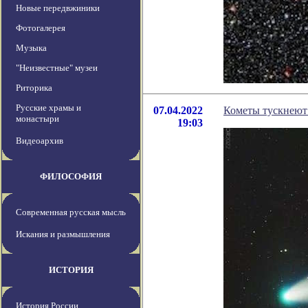
Новые передвжиники
Фотогалерея
Музыка
"Неизвестные" музеи
Риторика
Русские храмы и
07.04.2022
Кометы тускнеют 
монастыри
19:03
Видеоархив
ФИЛОСОФИЯ
Современная русская мысль
Искания и размышления
ИСТОРИЯ
История России