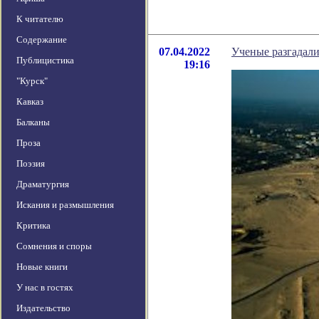
К читателю
Содержание
07.04.2022
Ученые разгадали
Публицистика
19:16
"Курск"
Кавказ
Балканы
Проза
Поэзия
Драматургия
Искания и размышления
Критика
Сомнения и споры
Новые книги
У нас в гостях
Издательство