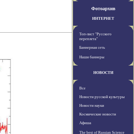
Фотоархив
ИНТЕРНЕТ
Топ-лист "Русского
переплета"
Баннерная сеть
Наши баннеры
НОВОСТИ
Все
Новости русской культуры
Новости науки
Космические новости
Афиша
The best of Russian Science