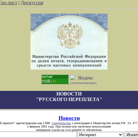
Топ-лист
|
Дискуссия
НОВОСТИ
"РУССКОГО ПЕРЕПЛЕТА"
Новости
й переплет" зарегистрирован как СМИ.
Свидетельство
о регистрации в Министерстве печати РФ: Эл. #77
5 февраля 2001 года. При полном или частичном использовании
материалов ссылка на www.pereplet.ru обязательна.