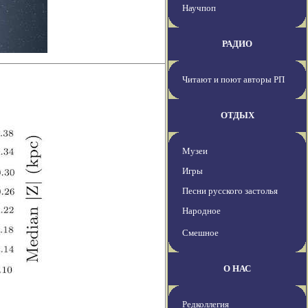
Научпоп
РАДИО
Читают и поют авторы РП
ОТДЫХ
Музеи
Игры
Песни русского застолья
Народное
Смешное
О НАС
Редколлегия