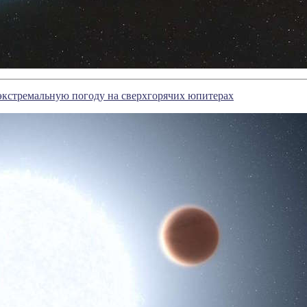
экстремальную погоду на сверхгорячих юпитерах