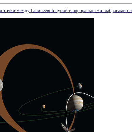
и точки между Галилеевой луной и авроральными выбросами н