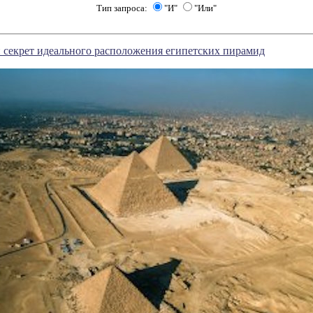
Тип запроса:
"И"
"Или"
 секрет идеального расположения египетских пирамид