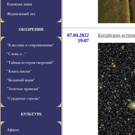
Книжная лавка
Журнальный зал
ОБОЗРЕНИЯ
07.04.2022
Китайские астро
19:07
"Классики и современники"
"Слово о..."
"Тайная история творений"
"Книга писем"
"Кошачий ящик"
"Золотые прииски"
"Сердитые стрелы"
КУЛЬТУРА
Афиша