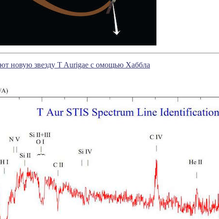
т новую звезду T Aurigae с омощью Хаббла