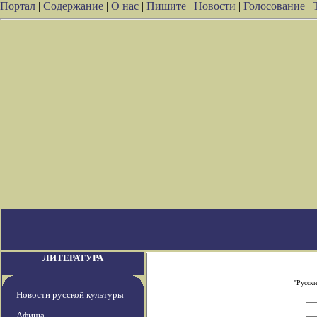
Портал
|
Содержание
|
О нас
|
Пишите
|
Новости
|
Голосование
|
ЛИТЕРАТУРА
"Русски
Новости русской культуры
Афиша