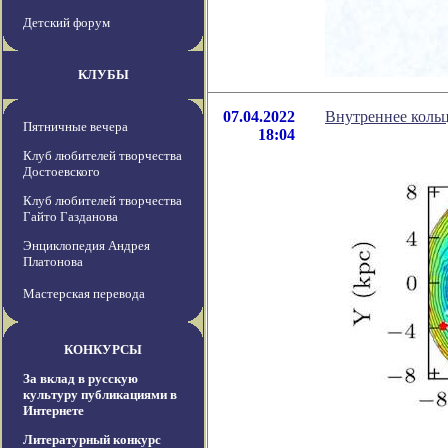
Детский форум
КЛУБЫ
07.04.2022
Внутреннее кольц
Пятничные вечера
18:04
Клуб любителей творчества
Достоевского
Клуб любителей творчества
Гайто Газданова
Энциклопедия Андрея
Платонова
Мастерская перевода
КОНКУРСЫ
За вклад в русскую
культуру публикациями в
Интернете
Литературный конкурс