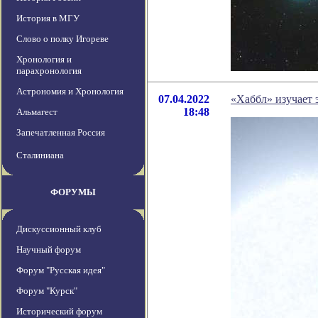
История в МГУ
Слово о полку Игореве
Хронология и
парахронология
Астрономия и Хронология
07.04.2022
«Хаббл» изучает 
18:48
Альмагест
Запечатленная Россия
Сталиниана
ФОРУМЫ
Дискуссионный клуб
Научный форум
Форум "Русская идея"
Форум "Курск"
Исторический форум