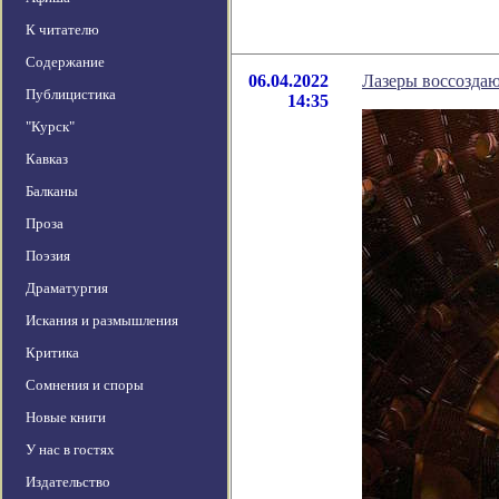
К читателю
Содержание
06.04.2022
Лазеры воссоздаю
Публицистика
14:35
"Курск"
Кавказ
Балканы
Проза
Поэзия
Драматургия
Искания и размышления
Критика
Сомнения и споры
Новые книги
У нас в гостях
Издательство