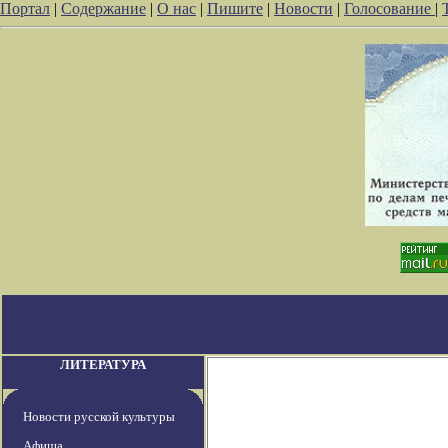
Портал
|
Содержание
|
О нас
|
Пишите
|
Новости
|
Голосование
|
ЛИТЕРАТУРА
Новости русской культуры
Афиша