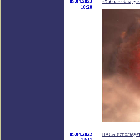
05.04.2022
«Хаббл» обнаруж
18:20
05.04.2022
НАСА использует
18:11