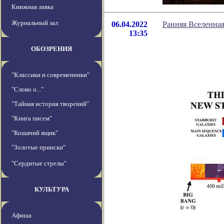
Книжная лавка
Журнальный зал
06.04.2022
Ранняя Вселенна
13:35
ОБОЗРЕНИЯ
"Классики и современники"
"Слово о..."
"Тайная история творений"
"Книга писем"
"Кошачий ящик"
"Золотые прииски"
"Сердитые стрелы"
КУЛЬТУРА
Афиша