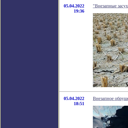
05.04.2022
"Внезапные засух
19:36
05.04.2022
Внезапное обруше
18:51