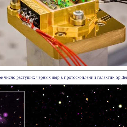
 число растущих черных дыр в протоскоплении галактик Spide