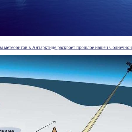
ты метеоритов в Антарктиде раскроет прошлое нашей Солнечно