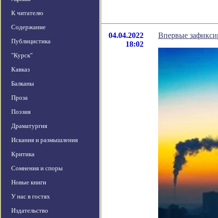
К читателю
Содержание
04.04.2022
Впервые зафикси
Публицистика
18:02
"Курск"
Кавказ
Балканы
Проза
Поэзия
Драматургия
Искания и размышления
Критика
Сомнения и споры
Новые книги
У нас в гостях
Издательство