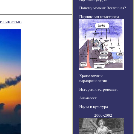
Почему молчит Вселенная?
Парниковая катастрофа
тельностью
Хронология и
парахронология
История и астрономия
Альмагест
Наука и культура
2000-2002