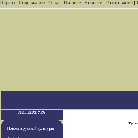
Портал
|
Содержание
|
О нас
|
Пишите
|
Новости
|
Голосование
|
ЛИТЕРАТУРА
"Русски
Новости русской культуры
Афиша