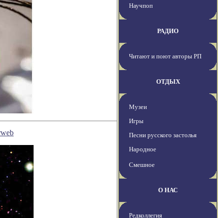
Научпоп
РАДИО
Читают и поют авторы РП
ОТДЫХ
Музеи
Игры
rweb
Песни русского застолья
Народное
Смешное
О НАС
Редколлегия