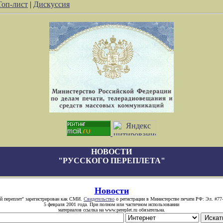
Топ-лист
|
Дискуссия
НОВОСТИ
"РУССКОГО ПЕРЕПЛЕТА"
Новости
й переплет" зарегистрирован как СМИ.
Свидетельство
о регистрации в Министерстве печати РФ: Эл. #77
5 февраля 2001 года. При полном или частичном использовании
материалов ссылка на www.pereplet.ru обязательна.