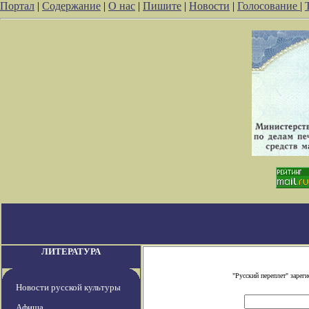
Портал
|
Содержание
|
О нас
|
Пишите
|
Новости
|
Голосование
|
ЛИТЕРАТУРА
"Русский переплет" заре
Новости русской культуры
Афиша