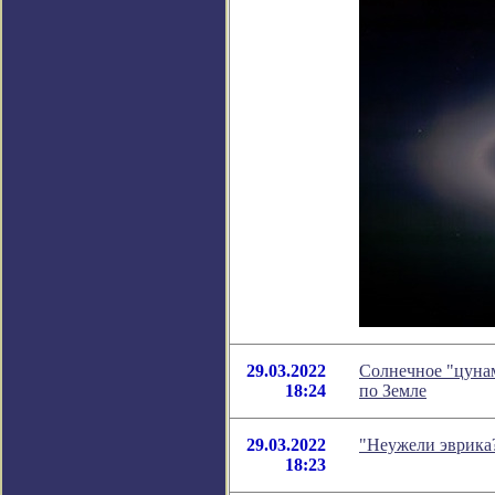
29.03.2022
Солнечное "цуна
18:24
по Земле
29.03.2022
"Неужели эврика?
18:23