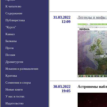
К читателю
Содержание
31.03.2022
Легенды и мифы 
Публицистика
12:09
"Курск"
Кавказ
Балканы
Проза
Поэзия
Драматургия
Искания и размышления
Критика
Сомнения и споры
30.03.2022
Астрономы набл
Новые книги
19:05
У нас в гостях
Издательство