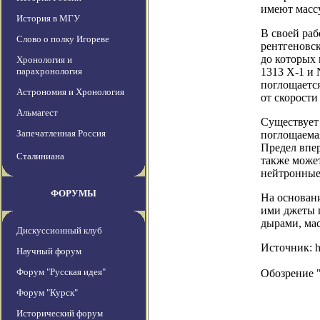
имеют массу
История в МГУ
В своей раб
Слово о полку Игореве
рентгеновск
до которых 
Хронология и
парахронология
1313 X-1 и
поглощается
Астрономия и Хронология
от скорости 
Альмагест
Существует 
Запечатленная Россия
поглощаема
Предел впе
Сталиниана
также може
нейтронные
ФОРУМЫ
На основан
ими джеты 
дырами, мас
Дискуссионный клуб
Источник: ht
Научный форум
Форум "Русская идея"
Обозрение 
Форум "Курск"
Исторический форум