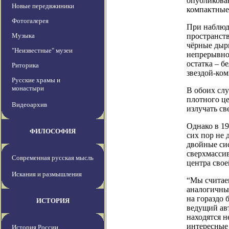
опубликован
Новые передвжиники
компактные
Фотогалерея
При наблюд
Музыка
пространст
чёрные дыр
"Неизвестные" музеи
непрерывно 
остатка – б
Риторика
звездой-ко
Русские храмы и
монастыри
В обоих слу
плотного це
Видеоархив
излучать св
Однако в 1
ФИЛОСОФИЯ
сих пор не 
двойные сис
сверхмассив
Современная русская мысль
центра свое
Искания и размышления
“Мы считаем
аналогичны
на гораздо 
ИСТОРИЯ
ведущий авт
находятся н
интересные
История России