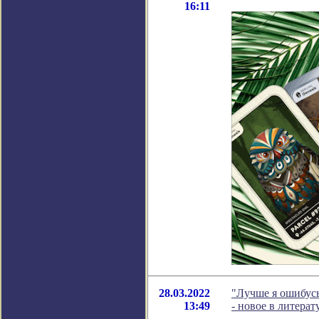
16:11
28.03.2022
"Лучше я ошибусь,
13:49
- новое в литер