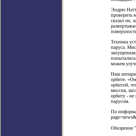
Эндрю Натте
проверить м
сказал он, 
развертыван
поверхности
Техника уст
паруса. Мис
запущенная 
попытались 
можем улучш
Наш аппарат
орбите. «Он
орбитой, чт
миссия, зап
орбиту - не
парусом.
По информац
page=news&
Обозрение 