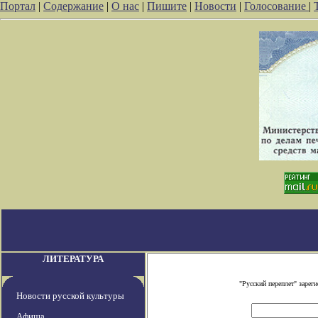
Портал
|
Содержание
|
О нас
|
Пишите
|
Новости
|
Голосование
|
ЛИТЕРАТУРА
"Русский переплет" заре
Новости русской культуры
Афиша