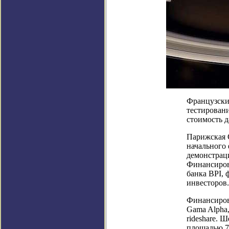
Французски
тестировани
стоимость 
Парижская G
начального
демонстрац
Финансиров
банка BPI, 
инвесторов.
Финансиров
Gama Alpha,
rideshare. 
площадью 7