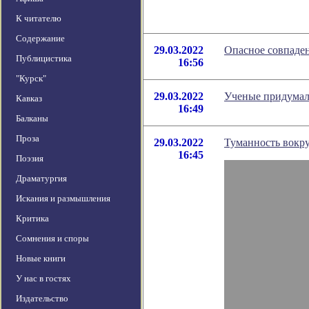
К читателю
Содержание
29.03.2022
Опасное совпаден
Публицистика
16:56
"Курск"
29.03.2022
Ученые придумал
Кавказ
16:49
Балканы
Проза
29.03.2022
Туманность вокру
16:45
Поэзия
Драматургия
Искания и размышления
Критика
Сомнения и споры
Новые книги
У нас в гостях
Издательство