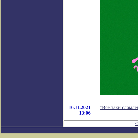
16.11.2021
"Всё-таки сломле
13:06
<