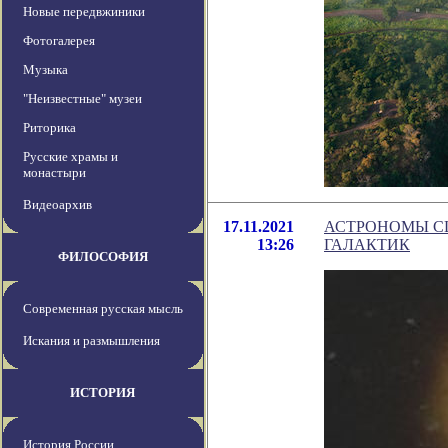
Новые передвжиники
Фотогалерея
Музыка
"Неизвестные" музеи
Риторика
Русские храмы и
монастыри
Видеоархив
17.11.2021
АСТРОНОМЫ С
13:26
ГАЛАКТИК
ФИЛОСОФИЯ
Современная русская мысль
Искания и размышления
ИСТОРИЯ
История России