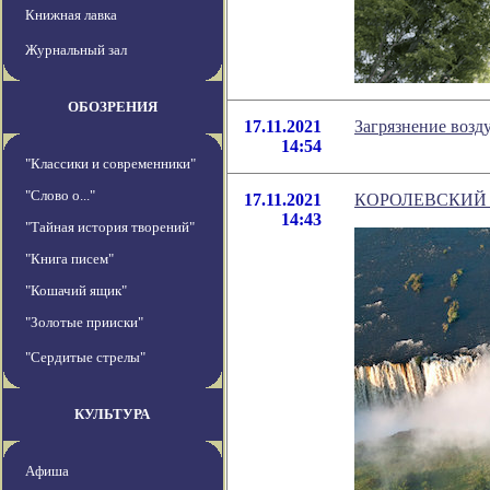
Книжная лавка
Журнальный зал
ОБОЗРЕНИЯ
17.11.2021
Загрязнение возду
14:54
"Классики и современники"
"Слово о..."
17.11.2021
КОРОЛЕВСКИЙ
14:43
"Тайная история творений"
"Книга писем"
"Кошачий ящик"
"Золотые прииски"
"Сердитые стрелы"
КУЛЬТУРА
Афиша