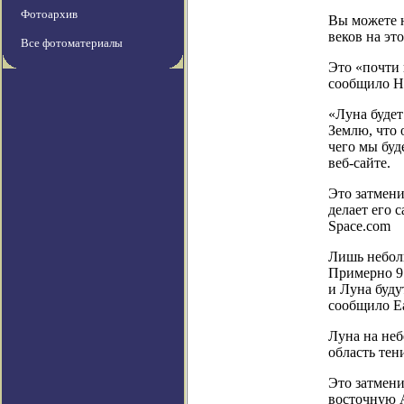
Фотоархив
Вы можете н
веков на это
Все фотоматериалы
Это «почти 
сообщило 
«Луна будет
Землю, что 
чего мы буд
веб-сайте.
Это затмени
делает его 
Space.com
Лишь неболь
Примерно 97
и Луна буду
сообщило Ea
Луна на неб
область те
Это затмени
восточную 