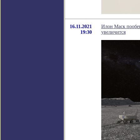
16.11.2021
Илон Маск пообещ
19:30
увеличится