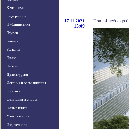
К читателю
Содержание
17.11.2021
Новый небоскреб 
Публицистика
15:09
"Курск"
Кавказ
Балканы
Проза
Поэзия
Драматургия
Искания и размышления
Критика
Сомнения и споры
Новые книги
У нас в гостях
Издательство