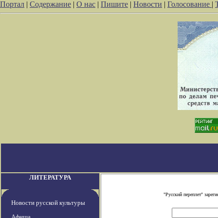
Портал
|
Содержание
|
О нас
|
Пишите
|
Новости
|
Голосование
|
ЛИТЕРАТУРА
"Русский переплет" заре
Новости русской культуры
Афиша