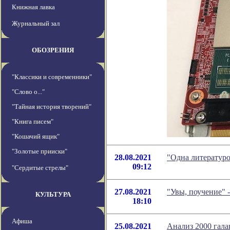
Книжная лавка
Журнальный зал
ОБОЗРЕНИЯ
"Классики и современники"
"Слово о..."
"Тайная история творений"
"Книга писем"
"Кошачий ящик"
"Золотые прииски"
28.08.2021
"Одна литератур
09:12
"Сердитые стрелы"
27.08.2021
"Увы, поучение" 
КУЛЬТУРА
18:10
Афиша
25.08.2021
Анализ 2000 гала