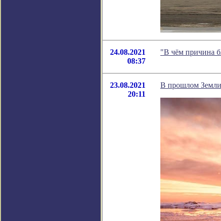
24.08.2021
"В чём причина 
08:37
23.08.2021
В прошлом Земли
20:11