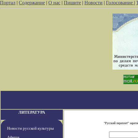
Портал
|
Содержание
|
О нас
|
Пишите
|
Новости
|
Голосование
|
ЛИТЕРАТУРА
"Русский переплет" заре
Новости русской культуры
Афиша