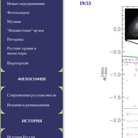
19:53
Новые передвжиники
Фотогалерея
Музыка
"Неизвестные" музеи
Риторика
Русские храмы и
монастыри
Видеоархив
ФИЛОСОФИЯ
Современная русская мысль
Искания и размышления
ИСТОРИЯ
История России