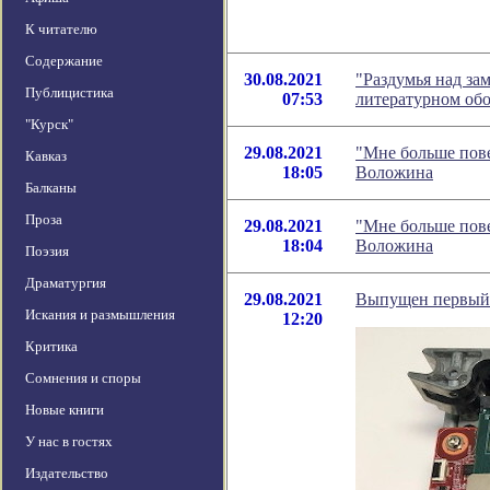
К читателю
Содержание
30.08.2021
"Раздумья над за
Публицистика
07:53
литературном об
"Курск"
29.08.2021
"Мне больше пове
Кавказ
18:05
Воложина
Балканы
Проза
29.08.2021
"Мне больше пове
18:04
Воложина
Поэзия
Драматургия
29.08.2021
Выпущен первый у
Искания и размышления
12:20
Критика
Сомнения и споры
Новые книги
У нас в гостях
Издательство