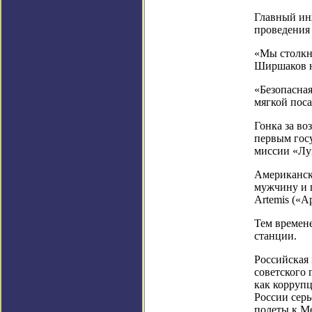
Главный ин
проведения
«Мы столкну
Ширшаков н
«Безопасная
мягкой поса
Гонка за во
первым госу
миссии «Лун
Американск
мужчину и 
Artemis («А
Тем времен
станции.
Российская 
советского 
как корруп
России серь
полеты к М