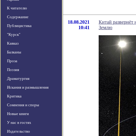
К читателю
Содержание
18.08.2021
Китай развернёт 
Публицистика
10:41
Землю
"Курск"
Кавказ
Балканы
Проза
Поэзия
Драматургия
Искания и размышления
Критика
Сомнения и споры
Новые книги
У нас в гостях
Издательство