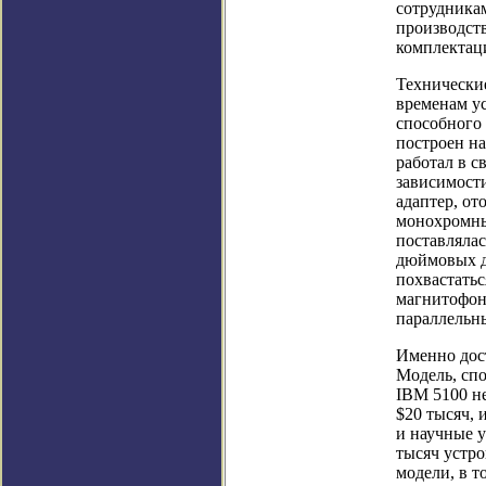
сотрудникам
производств
комплектац
Технические
временам у
способного 
построен на
работал в с
зависимост
адаптер, от
монохромны
поставлялас
дюймовых д
похвастатьс
магнитофона
параллельн
Именно дос
Модель, спо
IBM 5100 не
$20 тысяч,
и научные у
тысяч устро
модели, в т