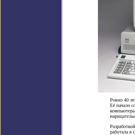
Ровно 40 ле
Её начало о
компьютера
нарицательн
Разработкой
работала в 