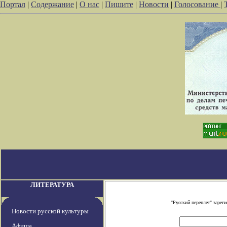
Портал
|
Содержание
|
О нас
|
Пишите
|
Новости
|
Голосование
|
ЛИТЕРАТУРА
"Русский переплет" заре
Новости русской культуры
Афиша