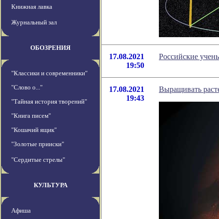
Книжная лавка
Журнальный зал
ОБОЗРЕНИЯ
17.08.2021
Российские учены
19:50
"Классики и современники"
"Слово о..."
17.08.2021
Выращивать раст
19:43
"Тайная история творений"
"Книга писем"
"Кошачий ящик"
"Золотые прииски"
"Сердитые стрелы"
КУЛЬТУРА
Афиша