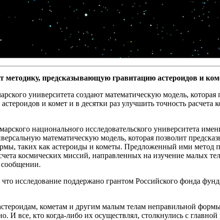
т методику, предсказывающую гравитацию астероидов и ком
рского университета создают математическую модель, которая 
астероидов и комет и в десятки раз улучшить точность расчета 
марского национального исследовательского университета имен
иверсальную математическую модель, которая позволит предсказ
рмы, таких как астероиды и кометы. Предложенный ими метод по
асчета космических миссий, направленных на изучение малых т
 сообщении.
, что исследование поддержано грантом Российского фонда фун
астероидам, кометам и другим малым телам неправильной форм
о. И все, кто когда-либо их осуществлял, столкнулись с главно