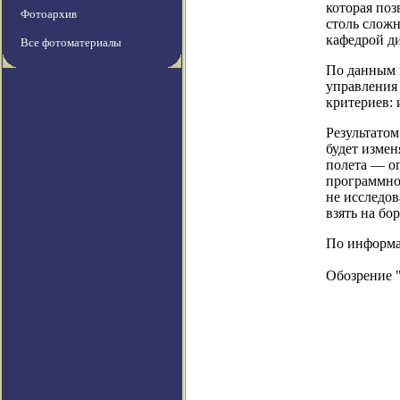
которая поз
Фотоархив
столь слож
кафедрой д
Все фотоматериалы
По данным п
управления 
критериев: 
Результатом
будет изме
полета — оп
программно
не исследов
взять на бо
По информац
Обозрение 