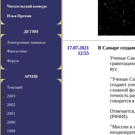
Читательский конкурс
Илья-Премия
ДЕТЯМ
Электронные пампасы
17.07.2021
В Самаре создаю
Фантастика
12:55
Ученые Сама
Форум
гравитацию 
вуз.
АРХИВ
"Ученые Са
создают ун
Текущий
сложной фо
точность р
2003
говорится в
2002
Отмечается
2001
(РФФИ).
2000
"Миссии к 
1999
неоднократн