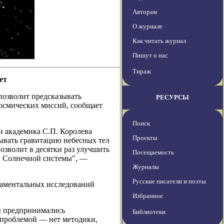
Авторам
О журнале
Как читать журнал
Пишут о нас
Тираж
ет
позволит предсказывать
РЕСУРСЫ
космических миссий, сообщает
Поиск
и академика С.П. Королева
Проекты
ывать гравитацию небесных тел
зволит в десятки раз улучшить
Посещаемость
ел Солнечной системы", —
Журналы
Русские писатели и поэты
даментальных исследований
Избранное
ы предпринимались
Библиотеки
й проблемой — нет методики,