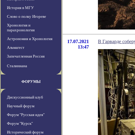
История в МГУ
Слово о полку Игореве
Хронология и
парахронология
Астрономия и Хронология
17.07.2021
В Гарварде собе
13:47
Альмагест
Запечатленная Россия
Сталиниана
ФОРУМЫ
Дискуссионный клуб
Научный форум
Форум "Русская идея"
Форум "Курск"
Исторический форум