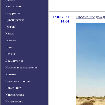
К читателю
Содержание
17.07.2021
Проливные дожди
Публицистика
14:04
"Курск"
Кавказ
Балканы
Проза
Поэзия
Драматургия
Искания и размышления
Критика
Сомнения и споры
Новые книги
У нас в гостях
Издательство