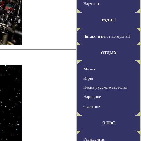
Научпоп
РАДИО
Читают и поют авторы РП
ОТДЫХ
Музеи
Игры
Песни русского застолья
Народное
Смешное
О НАС
Редколлегия