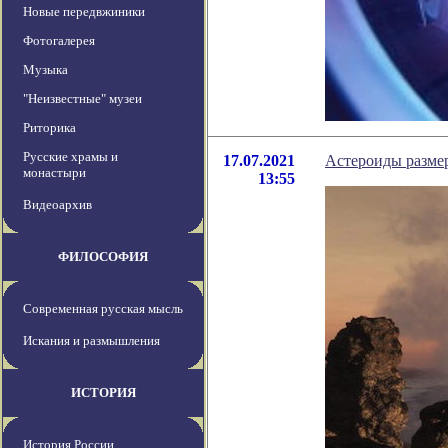
Новые передвжиники
Фотогалерея
Музыка
"Неизвестные" музеи
Риторика
Русские храмы и
17.07.2021
Астероиды размер
монастыри
13:55
Видеоархив
ФИЛОСОФИЯ
Современная русская мысль
Искания и размышления
ИСТОРИЯ
История России