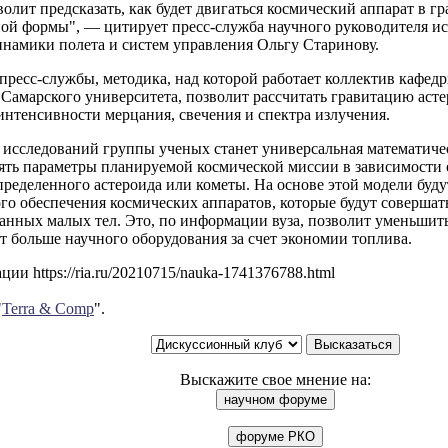
волит предсказать, как будет двигаться космический аппарат в 
ной формы", — цитирует пресс-служба научного руководителя и
инамики полета и систем управления Ольгу Старинову.
ресс-службы, методика, над которой работает коллектив кафед
Самарского университета, позволит рассчитать гравитацию асте
интенсивности мерцания, свечения и спектра излучения.
 исследований группы ученых станет универсальная математиче
нять параметры планируемой космической миссии в зависимости
ределенного астероида или кометы. На основе этой модели буд
го обеспечения космических аппаратов, которые будут соверша
анных малых тел. Это, по информации вуза, позволит уменьшить
рт больше научного оборудования за счет экономии топлива.
ии https://ria.ru/20210715/nauka-1741376788.html
"
Terra & Comp
".
Выскажите свое мнение на: