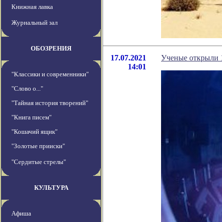
Книжная лавка
Журнальный зал
ОБОЗРЕНИЯ
17.07.2021
Ученые открыли 1
14:01
"Классики и современники"
"Слово о..."
"Тайная история творений"
"Книга писем"
"Кошачий ящик"
"Золотые прииски"
"Сердитые стрелы"
КУЛЬТУРА
Афиша