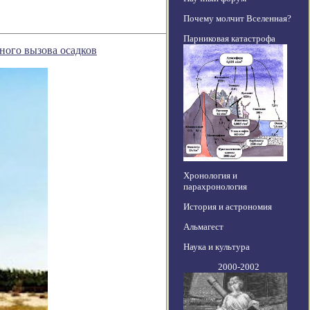
Почему молчит Вселенная?
Парниковая катастрофа
ного вызова осадков
Хронология и
парахронология
История и астрономия
Альмагест
Наука и культура
2000-2002