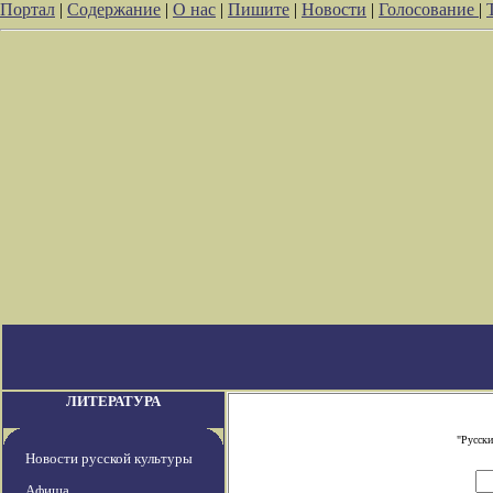
Портал
|
Содержание
|
О нас
|
Пишите
|
Новости
|
Голосование
|
ЛИТЕРАТУРА
"Русски
Новости русской культуры
Афиша