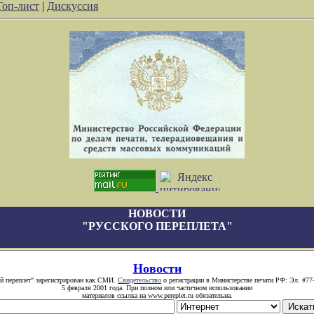
Топ-лист
|
Дискуссия
НОВОСТИ
"РУССКОГО ПЕРЕПЛЕТА"
Новости
й переплет" зарегистрирован как СМИ.
Свидетельство
о регистрации в Министерстве печати РФ: Эл. #77
5 февраля 2001 года. При полном или частичном использовании
материалов ссылка на www.pereplet.ru обязательна.