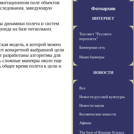
гравитационном поле объектов
сследования, заведующую
Фотоархив
ИНТЕРНЕТ
ры динамики полета и систем
роида на базе нескольких
Топ-лист "Русского
переплета"
ская модель, в которой можно
Баннерная сеть
 от конкретной выбранной цели
ут разработаны алгоритмы для
Наши баннеры
ть сложные маневры около еще
 общее время полета к цели и
НОВОСТИ
Все
Новости русской культуры
Новости науки
Космические новости
Афиша
The best of Russian Science