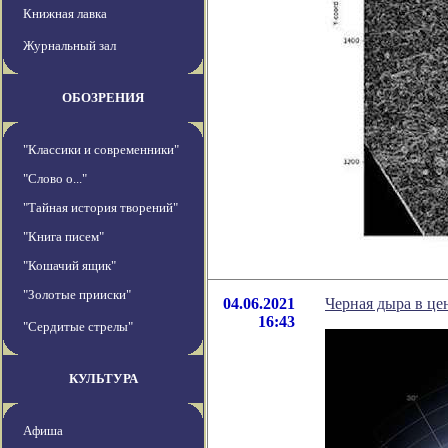
Книжная лавка
Журнальный зал
ОБОЗРЕНИЯ
"Классики и современники"
"Слово о..."
"Тайная история творений"
"Книга писем"
"Кошачий ящик"
"Золотые прииски"
04.06.2021
Черная дыра в це
16:43
"Сердитые стрелы"
КУЛЬТУРА
Афиша