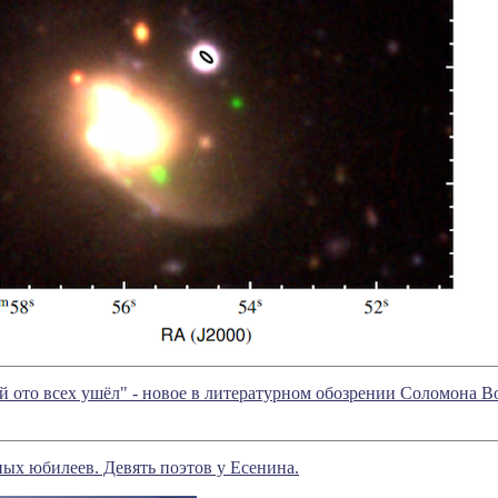
й ото всех ушёл" - новое в литературном обозрении Соломона 
ых юбилеев. Девять поэтов у Есенина.