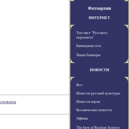
Фотоархив
ИНТЕРНЕТ
Топ-лист "Русского
переплета"
Баннерная сеть
Наши баннеры
НОВОСТИ
Все
Новости русской культуры
Воложина
Новости науки
Космические новости
Афиша
The best of Russian Science