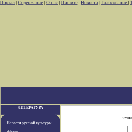
Портал
|
Содержание
|
О нас
|
Пишите
|
Новости
|
Голосование
|
ЛИТЕРАТУРА
"Русски
Новости русской культуры
Афиша