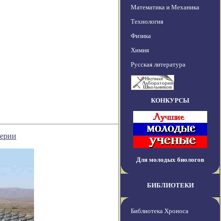
Математика и Механика
Технология
Физика
Химия
Русская литература
КОНКУРСЫ
терии
Для молодых биологов
БИБЛИОТЕКИ
Библиотека Хроноса