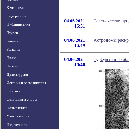
К читателю
Содержание
04.06.2021
Человечеству пре
Публицистика
16:51
"Курск"
04.06.2021
Астрономы раскр
Кавказ
16:49
Балканы
Проза
04.06.2021
Турбулентные обл
16:46
Поэзия
Драматургия
Искания и размышления
Критика
Сомнения и споры
Новые книги
У нас в гостях
Издательство