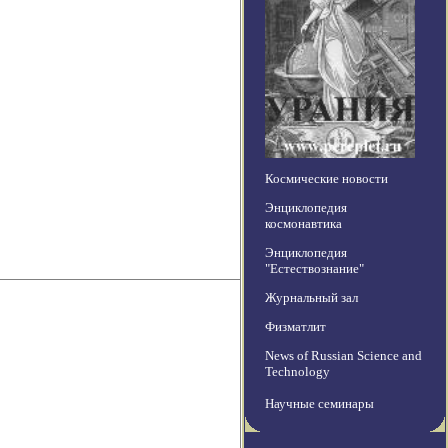
Космические новости
Энциклопедия
космонавтика
Энциклопедия
"Естествознание"
Журнальный зал
Физматлит
News of Russian Science and
Technology
Научные семинары