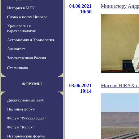
04.06.2021
Миниатюру Андре
История в МГУ
10:50
Слово о полку Игореве
Хронология и
парахронология
Астрономия и Хронология
Альмагест
Запечатленная Россия
Сталиниана
ФОРУМЫ
03.06.2021
Миссия HIRAX по
19:14
Дискуссионный клуб
Научный форум
Форум "Русская идея"
Форум "Курск"
Исторический форум