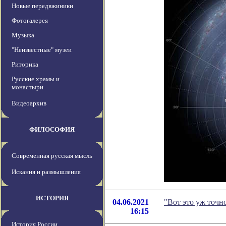
Новые передвжиники
Фотогалерея
Музыка
"Неизвестные" музеи
Риторика
Русские храмы и
монастыри
Видеоархив
ФИЛОСОФИЯ
Современная русская мысль
Искания и размышления
ИСТОРИЯ
04.06.2021
"Вот это уж точн
16:15
История России