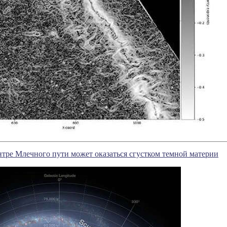
нтре Млечного пути может оказаться сгустком темной материи