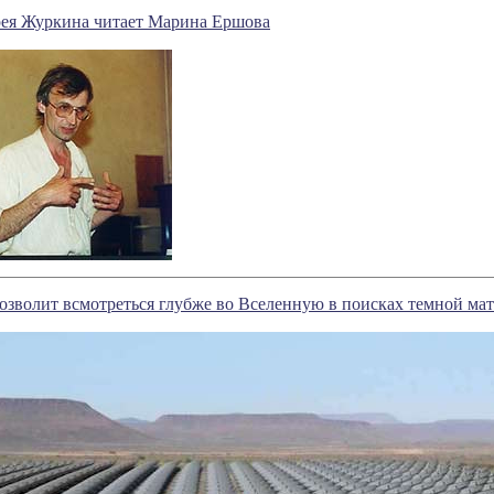
я Журкина читает Марина Ершова
зволит всмотреться глубже во Вселенную в поисках темной ма