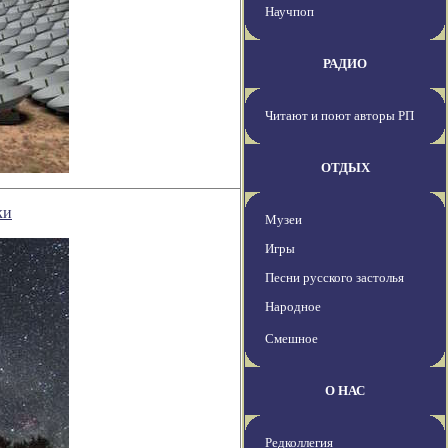
Научпоп
РАДИО
Читают и поют авторы РП
ОТДЫХ
ки
Музеи
Игры
Песни русского застолья
Народное
Смешное
О НАС
Редколлегия