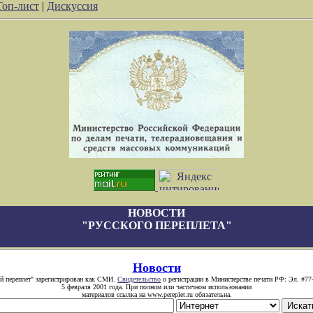
Топ-лист
|
Дискуссия
НОВОСТИ
"РУССКОГО ПЕРЕПЛЕТА"
Новости
й переплет" зарегистрирован как СМИ.
Свидетельство
о регистрации в Министерстве печати РФ: Эл. #77
5 февраля 2001 года. При полном или частичном использовании
материалов ссылка на www.pereplet.ru обязательна.