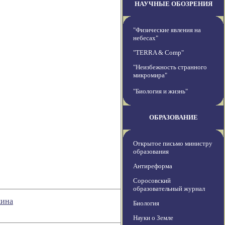
НАУЧНЫЕ ОБОЗРЕНИЯ
"Физические явления на
небесах"
"TERRA & Comp"
"Неизбежность странного
микромира"
"Биология и жизнь"
ОБРАЗОВАНИЕ
Открытое письмо министру
образования
Антиреформа
Соросовский
образовательный журнал
жина
Биология
Науки о Земле