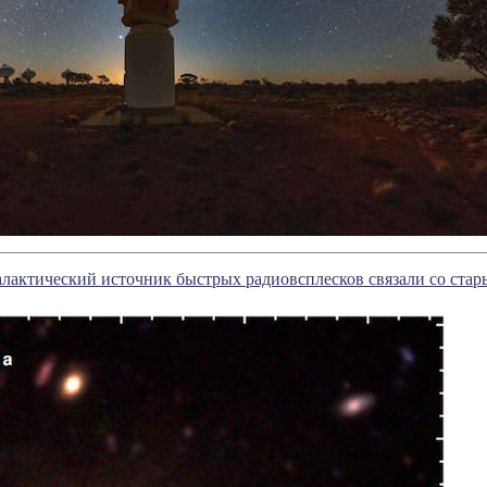
лактический источник быстрых радиовсплесков связали со ста