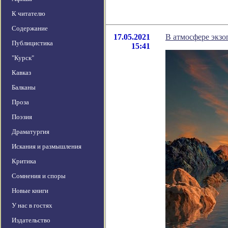
К читателю
Содержание
17.05.2021
В атмосфере экзо
Публицистика
15:41
"Курск"
Кавказ
Балканы
Проза
Поэзия
Драматургия
Искания и размышления
Критика
Сомнения и споры
Новые книги
У нас в гостях
Издательство