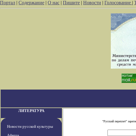
Портал
|
Содержание
|
О нас
|
Пишите
|
Новости
|
Голосование
|
ЛИТЕРАТУРА
"Русский переплет" заре
Новости русской культуры
Афиша