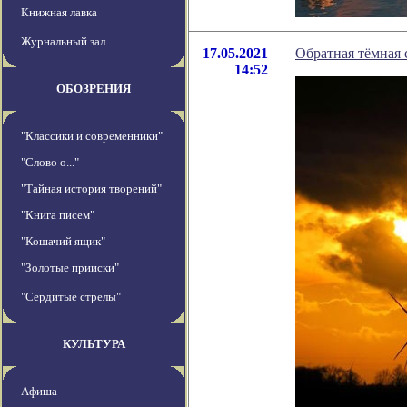
Книжная лавка
Журнальный зал
17.05.2021
Обратная тёмная 
14:52
ОБОЗРЕНИЯ
"Классики и современники"
"Слово о..."
"Тайная история творений"
"Книга писем"
"Кошачий ящик"
"Золотые прииски"
"Сердитые стрелы"
КУЛЬТУРА
Афиша