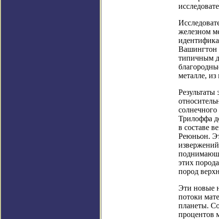
исследоват
Исследовате
железном ме
идентификац
Вашингтон 
типичным дл
благородны
металле, из
Результаты
относительн
солнечного 
Трилоффа до
в составе в
Реюньон. Эт
извержений 
поднимающи
этих порода
пород верхн
Эти новые 
потоки мате
планеты. Со
процентов м