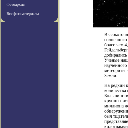
Фотоархив
Все фотоматериалы
Высокоточн
солнечного 
более чем 4
Гейдельберг
добирались
Ученые нашл
изученного 
метеориты 
Земли.
На редкий 
количества 
Большинств
крупных аст
миллиона л
обнаруженн
был тщател
представляе
килограмма,