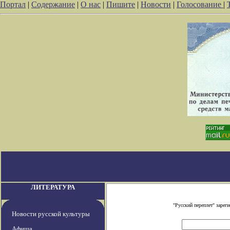
Портал
|
Содержание
|
О нас
|
Пишите
|
Новости
|
Голосование
|
ЛИТЕРАТУРА
"Русский переплет" заре
Новости русской культуры
Афиша