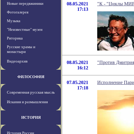
Новые передвжиники
08.05.2021
"К - "Циклы МИР
17:13
Фотогалерея
Музыка
"Неизвестные" музеи
Риторика
Русские храмы и
монастыри
Видеоархив
08.05.2021
"Против Дмитрия
16:12
ФИЛОСОФИЯ
07.05.2021
Исполнение Пари
17:18
Современная русская мысль
Искания и размышления
ИСТОРИЯ
История России