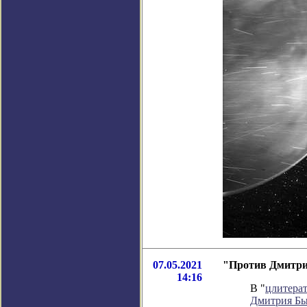
07.05.2021
"Против Дмитрия
14:16
В "
цлитера
Дмитрия Бы