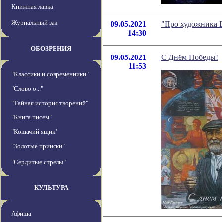
Книжная лавка
Журнальный зал
09.05.2021
"Про художника Б
14:30
ОБОЗРЕНИЯ
09.05.2021
С Днём Победы!
11:53
"Классики и современники"
"Слово о..."
"Тайная история творений"
"Книга писем"
"Кошачий ящик"
"Золотые прииски"
"Сердитые стрелы"
КУЛЬТУРА
Афиша