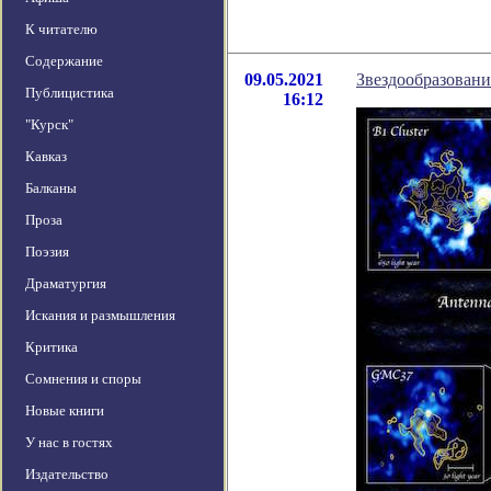
К читателю
Содержание
09.05.2021
Звездообразован
Публицистика
16:12
"Курск"
Кавказ
Балканы
Проза
Поэзия
Драматургия
Искания и размышления
Критика
Сомнения и споры
Новые книги
У нас в гостях
Издательство