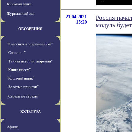
Книжная лавка
Журнальный зал
21.04.2021
Россия нача
15:20
модуль будет
ОБОЗРЕНИЯ
"Классики и современники"
"Слово о..."
"Тайная история творений"
"Книга писем"
"Кошачий ящик"
"Золотые прииски"
"Сердитые стрелы"
КУЛЬТУРА
Афиша