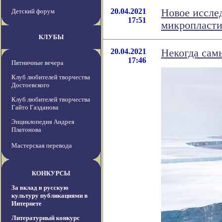
20.04.2021
Новое иссле
Детский форум
17:51
микропласти
КЛУБЫ
20.04.2021
Некогда сам
17:46
Пятничные вечера
Клуб любителей творчества
Достоевского
Клуб любителей творчества
Гайто Газданова
Энциклопедия Андрея
Платонова
Мастерская перевода
КОНКУРСЫ
За вклад в русскую
культуру публикациями в
Интернете
Литературный конкурс