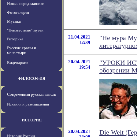
Новые передвжиники
Фотогалерея
Музыка
"Неизвестные" музеи
21.04.2021
"Не мура Му
Риторика
12:39
литературно
Русские храмы и
монастыри
20.04.2021
"УРОКИ ИСТО
Видеоархив
19:54
обозрении М
ФИЛОСОФИЯ
Современная русская мысль
Искания и размышления
ИСТОРИЯ
20.04.2021
Die Welt (Г
История России
18:00