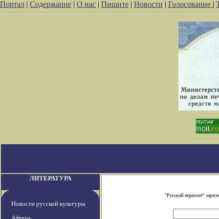
Портал
|
Содержание
|
О нас
|
Пишите
|
Новости
|
Голосование
|
ЛИТЕРАТУРА
"Русский переплет" заре
Новости русской культуры
Афиша