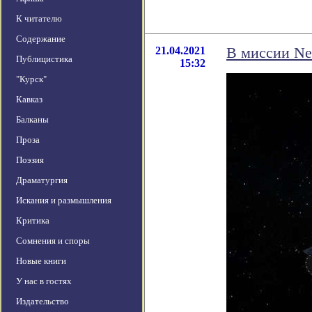
К читателю
Содержание
21.04.2021
В миссии Ne
Публицистика
15:32
"Курск"
Кавказ
Балканы
Проза
Поэзия
Драматургия
Искания и размышления
Критика
Сомнения и споры
Новые книги
У нас в гостях
Издательство