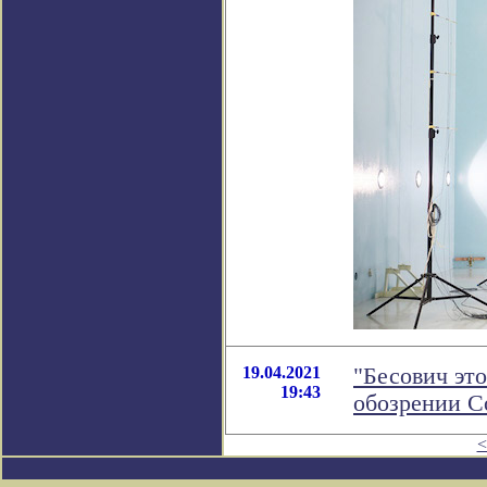
19.04.2021
"Бесович эт
19:43
обозрении 
<