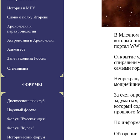
История в МГУ
Слово о полку Игореве
Хронология и
парахронология
В Млечном П
Астрономия и Хронология
который пол
портал W
Альмагест
Открытие уд
Запечатленная Россия
спиральными
самыми гор
Сталиниана
Непрекращаю
мощнейшие 
ФОРУМЫ
За счет опр
задуматься,
Дискуссионный клуб
который сод
Научный форум
прошлого М
Форум "Русская идея"
По информац
Форум "Курск"
Обозрение 
Исторический форум