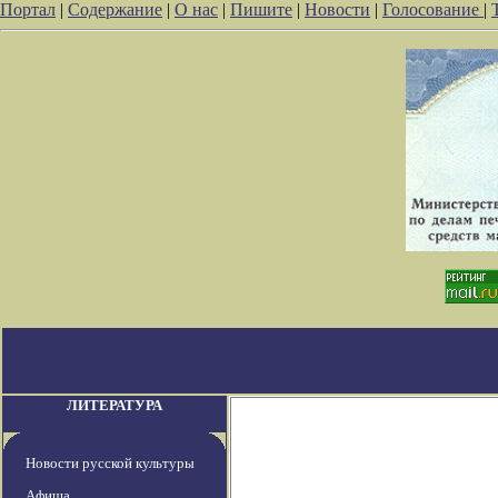
Портал
|
Содержание
|
О нас
|
Пишите
|
Новости
|
Голосование
|
ЛИТЕРАТУРА
Новости русской культуры
Афиша