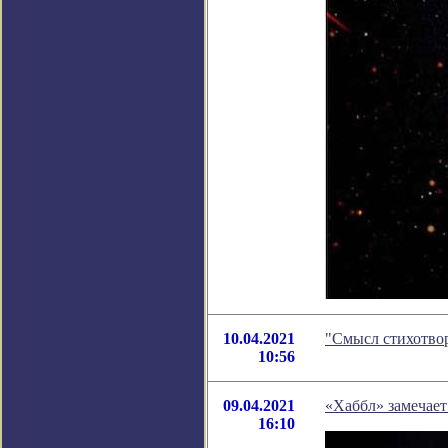
10.04.2021
"Смысл стихотво
10:56
09.04.2021
«Хаббл» замечает
16:10