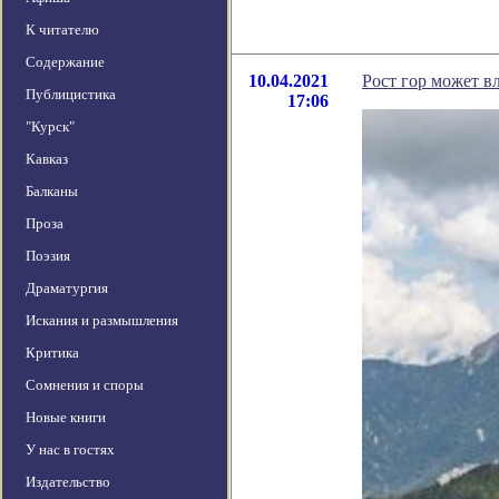
К читателю
Содержание
10.04.2021
Рост гор может в
Публицистика
17:06
"Курск"
Кавказ
Балканы
Проза
Поэзия
Драматургия
Искания и размышления
Критика
Сомнения и споры
Новые книги
У нас в гостях
Издательство