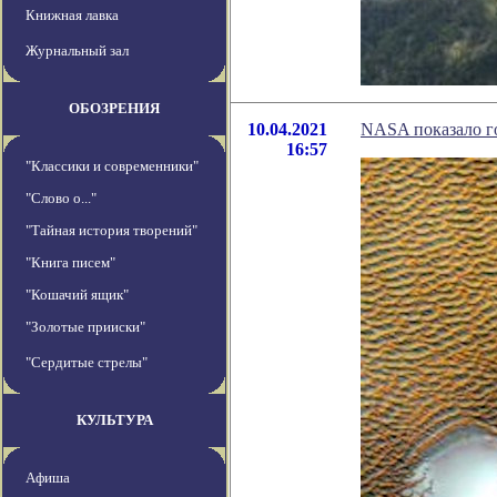
Книжная лавка
Журнальный зал
ОБОЗРЕНИЯ
10.04.2021
NASA показало г
16:57
"Классики и современники"
"Слово о..."
"Тайная история творений"
"Книга писем"
"Кошачий ящик"
"Золотые прииски"
"Сердитые стрелы"
КУЛЬТУРА
Афиша