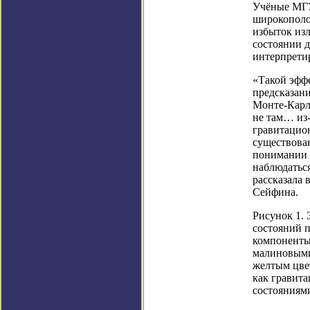
Учёные МГУ
широкополо
избыток изл
состоянии 
интерпрети
«Такой эффе
предсказан
Монте-Карл
не там… из-
гравитацио
существова
понимании т
наблюдаться
рассказала
Сейфина.
Рисунок 1.
состояний 
компоненты
малиновыми
желтым цве
как гравит
состояниям