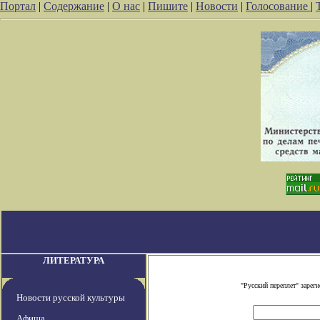
Портал
|
Содержание
|
О нас
|
Пишите
|
Новости
|
Голосование
|
ЛИТЕРАТУРА
"Русский переплет" заре
Новости русской культуры
Афиша