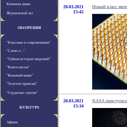
Книжная лавка
20.03.2021
Новый класс мате
15:42
Журнальный зал
ОБОЗРЕНИЯ
"Классики и современники"
"Слово о..."
"Тайная история творений"
"Книга писем"
"Кошачий ящик"
"Золотые прииски"
"Сердитые стрелы"
20.03.2021
NASA приступила
15:34
КУЛЬТУРА
Афиша