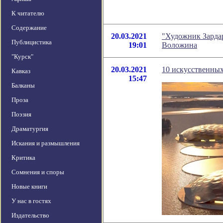
К читателю
Содержание
20.03.2021
"Художник Зардар
Публицистика
19:01
Воложина
"Курск"
20.03.2021
10 искусственных
Кавказ
15:47
Балканы
Проза
Поэзия
Драматургия
Искания и размышления
Критика
Сомнения и споры
Новые книги
У нас в гостях
Издательство