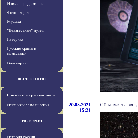
Новые передвжиники
Фотогалерея
Музыка
"Неизвестные" музеи
Риторика
Русские храмы и
монастыри
Видеоархив
ФИЛОСОФИЯ
Современная русская мысль
20.03.2021
Обнаружена звезд
Искания и размышления
15:21
ИСТОРИЯ
История России