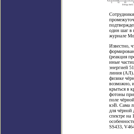
Сотрудники
промежуточ
подтвержде
один шаг в 
журнале Mont
Известно, ч
формирован
(реакция п
иные части
энергией 51
линия (АЛ)
физике чёр
возможно, и
крыться в 
фотоны при
поле чёрной
кэВ. Сама л
для чёрной 
спектре на 
особенност
SS433, V46