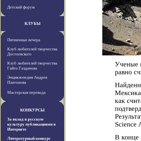
Детский форум
КЛУБЫ
Пятничные вечера
Клуб любителей творчества
Достоевского
Ученые в
Клуб любителей творчества
Гайто Газданова
равно с
Энциклопедия Андрея
Платонова
Найденн
Мексикан
Мастерская перевода
как счит
подтверд
КОНКУРСЫ
Результ
За вклад в русскую
Science 
культуру публикациями в
Интернете
В конце 
Литературный конкурс