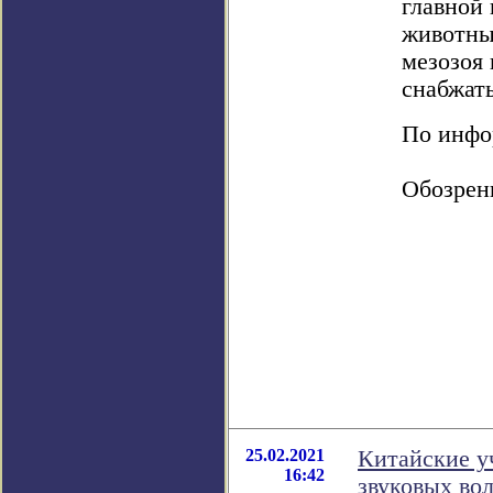
главной
животных
мезозоя 
снабжат
По инфор
Обозрен
25.02.2021
Китайские у
16:42
звуковых во