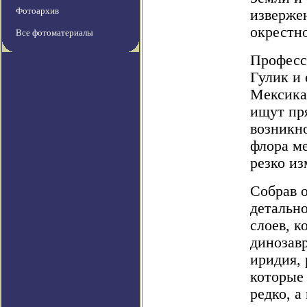
Фотоархив
извержен
окрестн
Все фотоматериалы
Професс
Гулик и 
Мексика
ищут пр
возникно
флора ме
резко из
Собрав о
детальн
слоев, к
динозавр
иридия, 
которые
редко, а