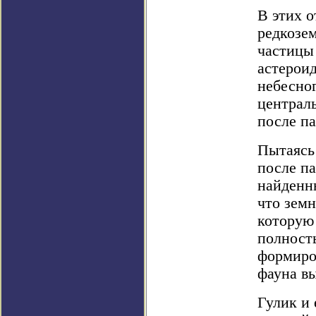
В этих о
редкозе
частицы
астероид
небесно
централь
после па
Пытаясь 
после па
найденны
что земн
которую 
полност
формиров
фауна в
Гулик и 