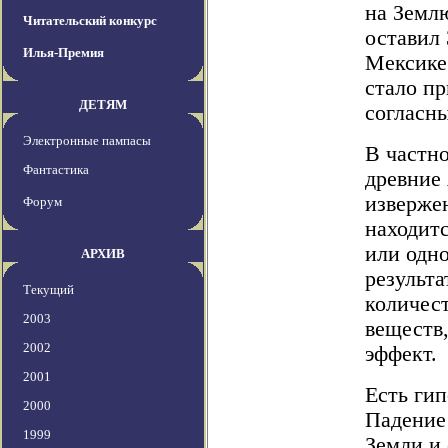
на Землю
Читательский конкурс
оставил
Илья-Премия
Мексике
стало п
ДЕТЯМ
согласны
Электронные пампасы
В частн
Фантастика
древние
извержен
Форум
находит
или одно
АРХИВ
результа
Текущий
количес
2003
веществ
2002
эффект.
2001
Есть гип
2000
Падение
1999
Земли и 