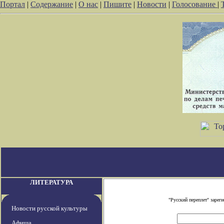
Портал
|
Содержание
|
О нас
|
Пишите
|
Новости
|
Голосование
|
ЛИТЕРАТУРА
"Русский переплет" заре
Новости русской культуры
Афиша