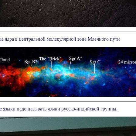
е ядра в центральной молекулярной зоне Млечного пути
 языки надо называть языки русско-индийской группы.