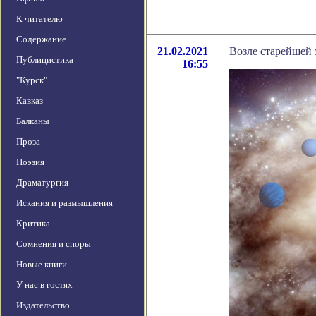
К читателю
Содержание
21.02.2021
Возле старейшей 
Публицистика
16:55
"Курск"
Кавказ
Балканы
Проза
Поэзия
Драматургия
Искания и размышления
Критика
Сомнения и споры
Новые книги
У нас в гостях
Издательство