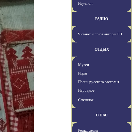
Научпоп
РАДИО
Читают и поют авторы РП
ОТДЫХ
Музеи
Игры
Песни русского застолья
Народное
Смешное
О НАС
Редколлегия