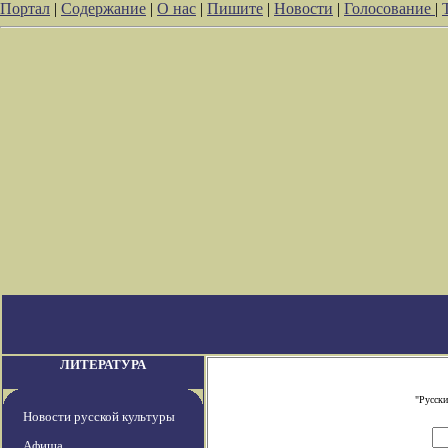
Портал
|
Содержание
|
О нас
|
Пишите
|
Новости
|
Голосование
|
ЛИТЕРАТУРА
"Русски
Новости русской культуры
Афиша