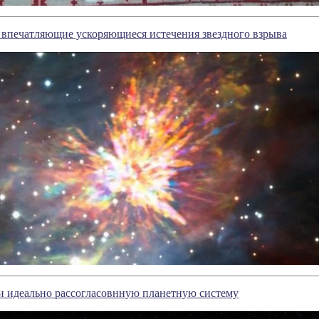
 впечатляющие ускоряющиеся истечения звездного взрыва
 идеально рассогласовнную планетную систему