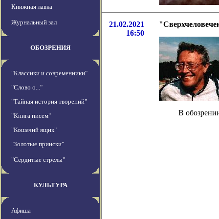
Книжная лавка
Журнальный зал
21.02.2021
"Сверхчеловечек
16:50
ОБОЗРЕНИЯ
"Классики и современники"
"Слово о..."
"Тайная история творений"
В обозрении
"Книга писем"
"Кошачий ящик"
"Золотые прииски"
"Сердитые стрелы"
КУЛЬТУРА
Афиша