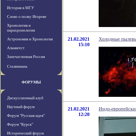
История в МГУ
Слово о полку Игореве
Хронология и
парахронология
21.02.2021
Холодные пылевы
Астрономия и Хронология
15:10
Альмагест
Запечатленная Россия
Сталиниана
ФОРУМЫ
Дискуссионный клуб
Научный форум
21.02.2021
Индо-европейские
12:20
Форум "Русская идея"
Форум "Курск"
Исторический форум