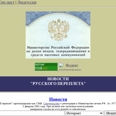
Топ-лист
|
Дискуссия
НОВОСТИ
"РУССКОГО ПЕРЕПЛЕТА"
Новости
й переплет" зарегистрирован как СМИ.
Свидетельство
о регистрации в Министерстве печати РФ: Эл. #77
5 февраля 2001 года. При полном или частичном использовании
материалов ссылка на www.pereplet.ru обязательна.