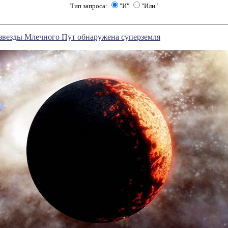
Тип запроса:
"И"
"Или"
звезды Млечного Пут обнаружена суперземля