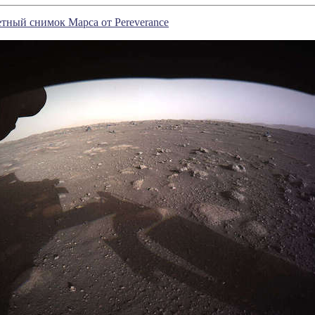
тный снимок Марса от Pereverance