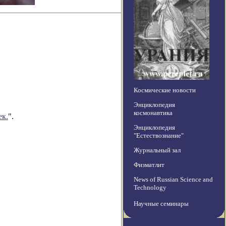
Космические новости
Энциклопедия
космонавтика
ек.
".
Энциклопедия
"Естествознание"
Журнальный зал
Физматлит
News of Russian Science and
Technology
Научные семинары