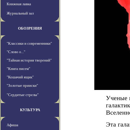
Книжная лавка
Журнальный зал
ОБОЗРЕНИЯ
"Классики и современники"
"Слово о..."
"Тайная история творений"
"Книга писем"
"Кошачий ящик"
"Золотые прииски"
"Сердитые стрелы"
Ученые 
галакти
КУЛЬТУРА
Вселенно
Эта гал
Афиша