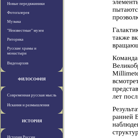
элементы
Новые передвжиники
пытаются
Фотогалерея
проэвол
Музыка
Галакти
"Неизвестные" музеи
также в
Риторика
вращающ
Русские храмы и
монастыри
Команда
Видеоархив
Великоб
Millimet
ФИЛОСОФИЯ
всмотрет
представ
Современная русская мысль
лет посл
Искания и размышления
Результ
ранней 
ИСТОРИЯ
наблюде
структур
История России