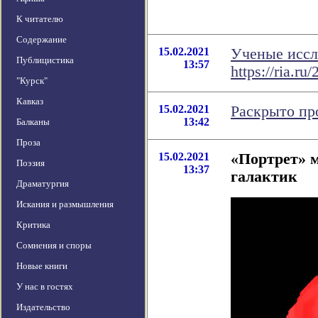
К читателю
Содержание
15.02.2021
Ученые иссл
Публицистика
13:57
https://ria.r
"Курск"
Кавказ
15.02.2021
Раскрыто пр
13:42
Балканы
Проза
15.02.2021
«Портрет» 
Поэзия
13:37
галактик
Драматургия
Искания и размышления
Критика
Сомнения и споры
Новые книги
У нас в гостях
Издательство