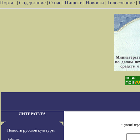
Портал
|
Содержание
|
О нас
|
Пишите
|
Новости
|
Голосование
|
ЛИТЕРАТУРА
"Русский пер
Новости русской культуры
Афиша