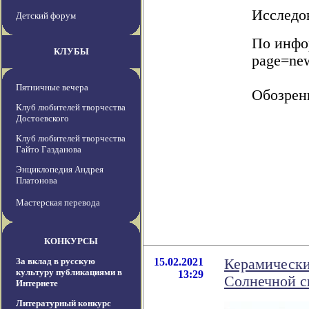
Исследов
Детский форум
По инфор
КЛУБЫ
page=ne
Пятничные вечера
Обозрен
Клуб любителей творчества
Достоевского
Клуб любителей творчества
Гайто Газданова
Энциклопедия Андрея
Платонова
Мастерская перевода
КОНКУРСЫ
За вклад в русскую
15.02.2021
Керамически
культуру публикациями в
13:29
Солнечной 
Интернете
Литературный конкурс