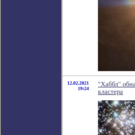
12.02.2021
"Хаббл" обн
19:24
кластера