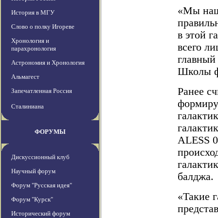
«Мы наш
История в МГУ
правиль
Слово о полку Игореве
в этой г
Хронология и
всего ли
парахронология
главный 
Астрономия и Хронология
Школы ф
Альмагест
Ранее с
Запечатленная Россия
формиру
Сталиниана
галактик
галакти
ФОРУМЫ
ALESS 0
происход
Дискуссионный клуб
галактик
Научный форум
балджа.
Форум "Русская идея"
«Такие 
Форум "Курск"
предста
Исторический форум