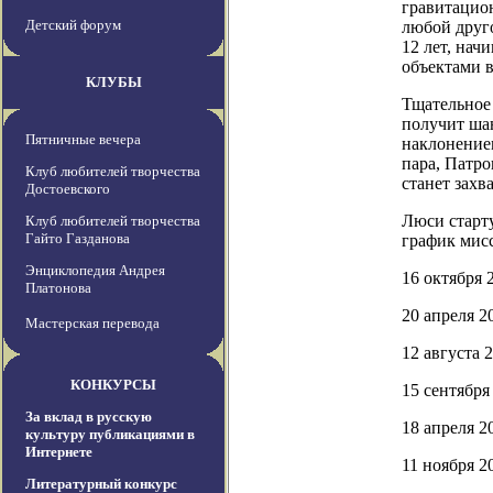
гравитацио
Детский форум
любой друго
12 лет, нач
объектами в
КЛУБЫ
Тщательное
получит шан
Пятничные вечера
наклонением
пара, Патро
Клуб любителей творчества
станет зах
Достоевского
Люси старту
Клуб любителей творчества
Гайто Газданова
график мис
Энциклопедия Андрея
16 октября 
Платонова
20 апреля 2
Мастерская перевода
12 августа 2
КОНКУРСЫ
15 сентября
За вклад в русскую
18 апреля 2
культуру публикациями в
Интернете
11 ноября 2
Литературный конкурс