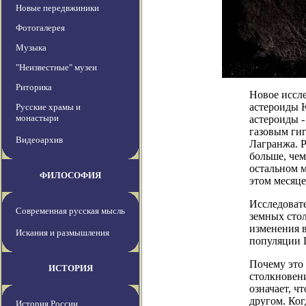
Новые передвжиники
Фотогалерея
Музыка
"Неизвестные" музеи
Риторика
Новое иссле
астероиды 
Русские храмы и
монастыри
астероиды -
газовым гиг
Видеоархив
Лагранжа. Р
больше, чем
остальном 
ФИЛОСОФИЯ
этом месяце
Исследоват
Современная русская мысль
земных сто
изменения в
Искания и размышления
популяции L
Почему это
ИСТОРИЯ
столкновени
означает, ч
другом. Ког
История России