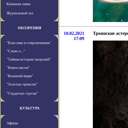
Книжная лавка
Журнальный зал
ОБОЗРЕНИЯ
10.02.2021
Троянские асте
17:09
"Классики и современники"
"Слово о..."
"Тайная история творений"
"Книга писем"
"Кошачий ящик"
"Золотые прииски"
"Сердитые стрелы"
КУЛЬТУРА
Афиша