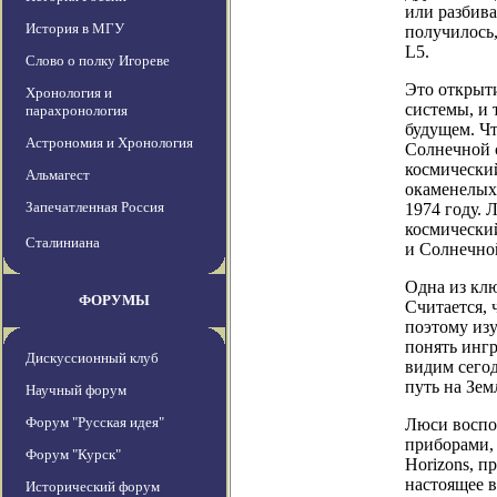
или разбива
История в МГУ
получилось
L5.
Слово о полку Игореве
Это открыт
Хронология и
системы, и
парахронология
будущем. Ч
Астрономия и Хронология
Солнечной 
космический
Альмагест
окаменелых
Запечатленная Россия
1974 году. 
космически
Сталиниана
и Солнечно
Одна из клю
ФОРУМЫ
Считается, 
поэтому изу
понять ингр
Дискуссионный клуб
видим сего
путь на Зем
Научный форум
Форум "Русская идея"
Люси воспо
приборами,
Форум "Курск"
Horizons, п
настоящее в
Исторический форум