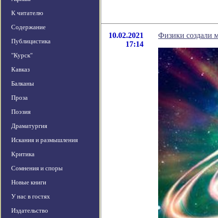
К читателю
Содержание
10.02.2021
Физики создали 
Публицистика
17:14
"Курск"
Кавказ
Балканы
Проза
Поэзия
Драматургия
Искания и размышления
Критика
Сомнения и споры
Новые книги
У нас в гостях
Издательство