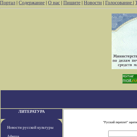
Портал
|
Содержание
|
О нас
|
Пишите
|
Новости
|
Голосование
|
ЛИТЕРАТУРА
"Русский переплет" заре
Новости русской культуры
Афиша