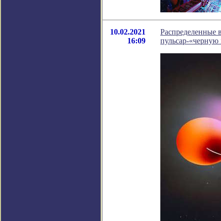
10.02.2021
Распределенные 
16:09
пульсар-«черную 