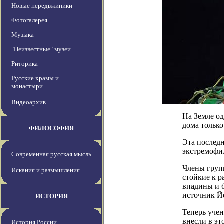
Новые передвжиники
Фотогалерея
Музыка
"Неизвестные" музеи
Риторика
Русские храмы и
монастыри
Видеоархив
На Земле од
дома тольк
ФИЛОСОФИЯ
Эта последн
экстремофил
Современная русская мысль
Члены групп
Искания и размышления
стойкие к 
впадины и 
источник Й
ИСТОРИЯ
Теперь уче
внесли в э
История России