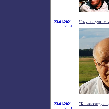
23.01.2021
Чему нас учит се
22:14
23.01.2021
"К нижеследующем
22:13