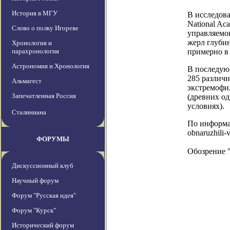
История в МГУ
В исследова
National Ac
Слово о полку Игореве
управляемог
жерл глуби
Хронология и
парахронология
примерно в 
Астрономия и Хронология
В последую
285 различ
Альмагест
экстремофил
Запечатленная Россия
(древних од
условиях).
Сталиниана
По информаци
obnaruzhili-
ФОРУМЫ
Обозрение 
Дискуссионный клуб
Научный форум
Форум "Русская идея"
Форум "Курск"
Исторический форум