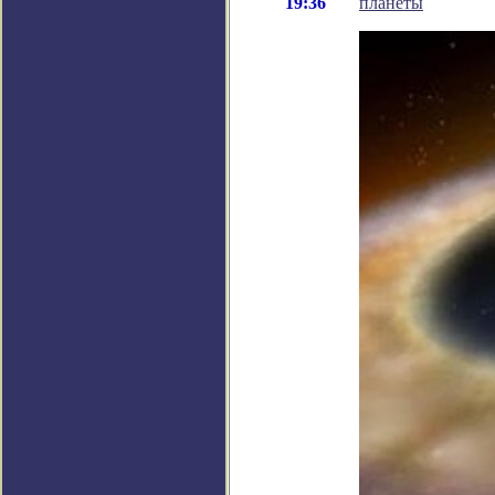
19:36
планеты