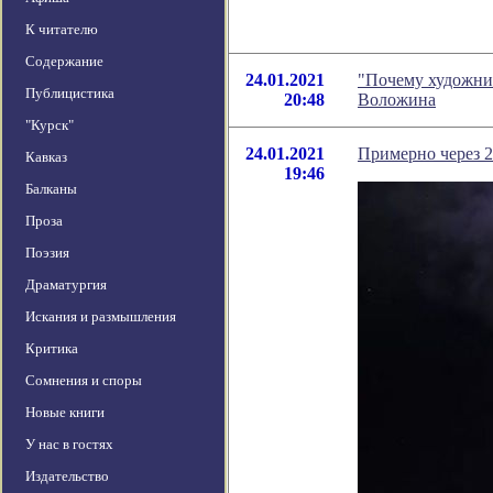
К читателю
Содержание
24.01.2021
"Почему художник
Публицистика
20:48
Воложина
"Курск"
24.01.2021
Примерно через 2
Кавказ
19:46
Балканы
Проза
Поэзия
Драматургия
Искания и размышления
Критика
Сомнения и споры
Новые книги
У нас в гостях
Издательство