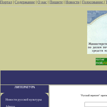
Портал
|
Содержание
|
О нас
|
Пишите
|
Новости
|
Голосование
|
ЛИТЕРАТУРА
"Русский переплет" заре
Новости русской культуры
Афиша