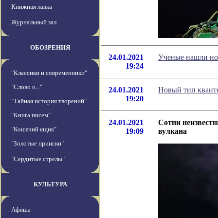
Книжная лавка
Журнальный зал
ОБОЗРЕНИЯ
24.01.2021
Ученые нашли но
19:24
"Классики и современники"
"Слово о..."
24.01.2021
Новый тип кванто
19:20
"Тайная история творений"
"Книга писем"
24.01.2021
Сотни неизвестн
"Кошачий ящик"
19:09
вулкана
"Золотые прииски"
"Сердитые стрелы"
КУЛЬТУРА
Афиша