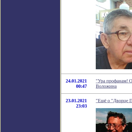
24.01.2021
"Ура профанам! О
00:47
Воложина
23.01.2021
"Ещё о "Дворце П
23:03