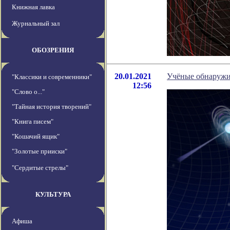
Книжная лавка
Журнальный зал
ОБОЗРЕНИЯ
20.01.2021
Учёные обнаружил
"Классики и современники"
12:56
"Слово о..."
"Тайная история творений"
"Книга писем"
"Кошачий ящик"
"Золотые прииски"
"Сердитые стрелы"
КУЛЬТУРА
Афиша