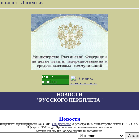
Топ-лист
|
Дискуссия
НОВОСТИ
"РУССКОГО ПЕРЕПЛЕТА"
Новости
й переплет" зарегистрирован как СМИ.
Свидетельство
о регистрации в Министерстве печати РФ: Эл. #77
5 февраля 2001 года. При полном или частичном использовании
материалов ссылка на www.pereplet.ru обязательна.