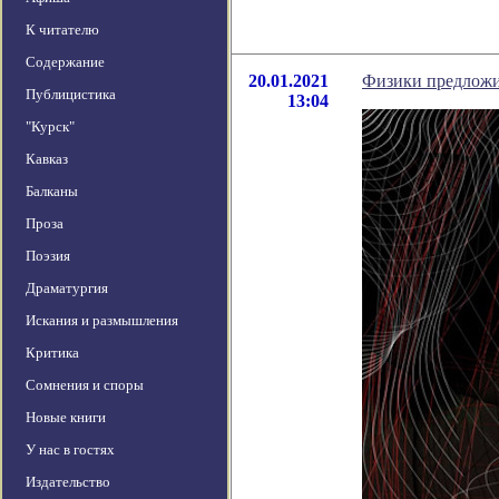
К читателю
Содержание
20.01.2021
Физики предложи
Публицистика
13:04
"Курск"
Кавказ
Балканы
Проза
Поэзия
Драматургия
Искания и размышления
Критика
Сомнения и споры
Новые книги
У нас в гостях
Издательство