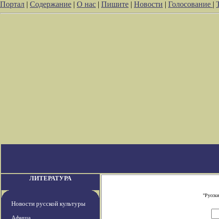
Портал
|
Содержание
|
О нас
|
Пишите
|
Новости
|
Голосование
|
ЛИТЕРАТУРА
"Русски
Новости русской культуры
Афиша