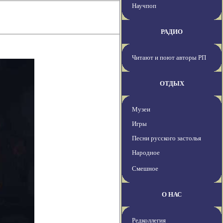
Научпоп
РАДИО
Читают и поют авторы РП
ОТДЫХ
Музеи
Игры
Песни русского застолья
Народное
Смешное
О НАС
Редколлегия