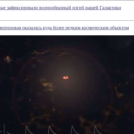
ые зафиксировали волнообразный изгиб нашей Галактики
верхновая оказалась куда более редким космическим объектом