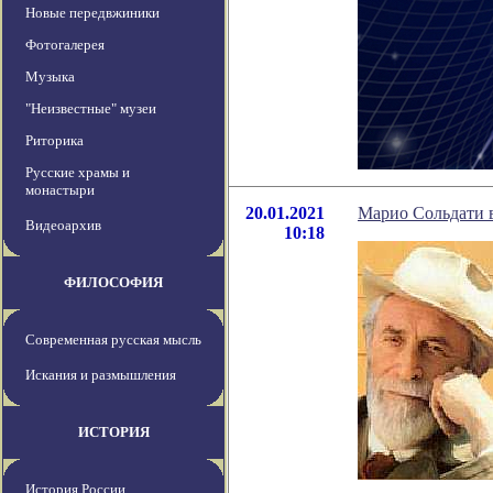
Новые передвжиники
Фотогалерея
Музыка
"Неизвестные" музеи
Риторика
Русские храмы и
монастыри
20.01.2021
Марио Сольдати в
Видеоархив
10:18
ФИЛОСОФИЯ
Современная русская мысль
Искания и размышления
ИСТОРИЯ
История России