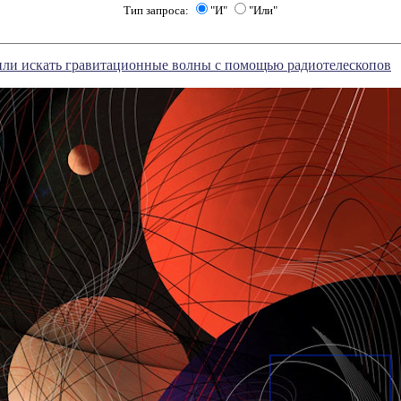
Тип запроса:
"И"
"Или"
ли искать гравитационные волны с помощью радиотелескопов