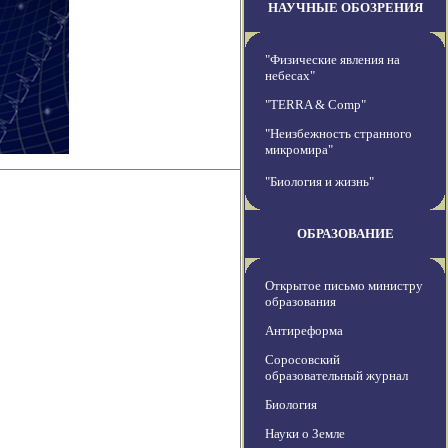
НАУЧНЫЕ ОБОЗРЕНИЯ
"Физические явления на
небесах"
"TERRA & Comp"
"Неизбежность странного
микромира"
"Биология и жизнь"
ОБРАЗОВАНИЕ
Открытое письмо министру
образования
Антиреформа
Соросовский
образовательный журнал
Биология
Науки о Земле