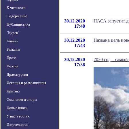
К читателю
Содержание
30.12.2020
НАСА запустит д
Публицистика
17:48
"Курск"
30.12.2020
Названа цель нов
Кавказ
17:43
Балканы
Проза
30.12.2020
2020 год – самы
17:36
Поэзия
Драматургия
Искания и размышления
Критика
Сомнения и споры
Новые книги
У нас в гостях
Издательство