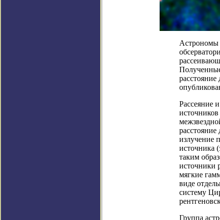
Астрономы 
обсерватори
рассеивающ
Полученные
расстояние 
опубликован
Рассеяние и
источников
межзвездно
расстояние 
излучение п
источника (
таким образ
источники р
мягкие гамм
виде отдел
систему Цир
рентгеновск
Группа астр