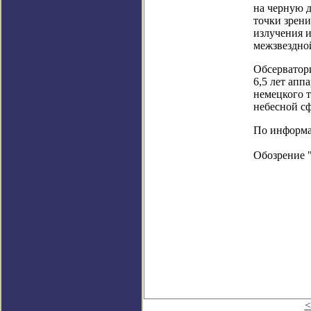
на черную 
точки зрен
излучения и
межзвездно
Обсерватори
6,5 лет ап
немецкого 
небесной сф
По информаци
Обозрение 
<