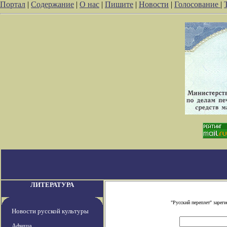
Портал
|
Содержание
|
О нас
|
Пишите
|
Новости
|
Голосование
|
ЛИТЕРАТУРА
"Русский переплет" заре
Новости русской культуры
Афиша