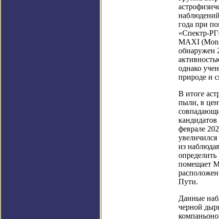
астрофизиче
наблюдений
года при п
«Спектр-РГ
MAXI (Monit
обнаружен 2
активностью
однако уче
природе и с
В итоге аст
пыли, в цен
совпадающи
кандидатов 
феврале 202
увеличился 
из наблюда
определить 
помещает MA
расположен
Пути.
Данные наб
черной дыры
компаньоном