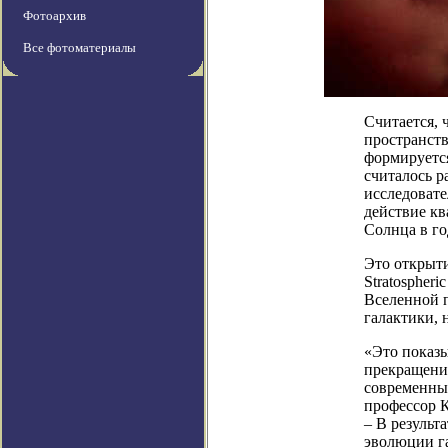
Фотоархив
Все фотоматериалы
Считается,
пространств
формируется
считалось р
исследовате
действие кв
Солнца в го
Это открыти
Stratospheri
Вселенной п
галактики, 
«Это показы
прекращени
современных
профессор К
– В результ
эволюции г