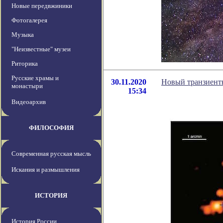
Новые передвжиники
Фотогалерея
Музыка
"Неизвестные" музеи
Риторика
Русские храмы и
30.11.2020
Новый транзиент
монастыри
15:34
Видеоархив
ФИЛОСОФИЯ
Современная русская мысль
Искания и размышления
ИСТОРИЯ
История России