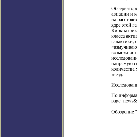
Обсерватор
авиации и к
на расстоян
ядре этой г
Киркпатрик 
класса акти
галактики, 
«взмучивают
возможность
исследовани
напрямую ск
количества 
звезд.
Исследовани
По информац
page=news&
Обозрение 