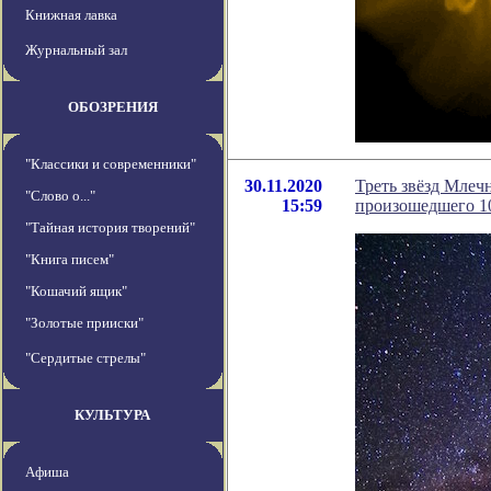
Книжная лавка
Журнальный зал
ОБОЗРЕНИЯ
"Классики и современники"
30.11.2020
Треть звёзд Млечн
"Слово о..."
15:59
произошедшего 10
"Тайная история творений"
"Книга писем"
"Кошачий ящик"
"Золотые прииски"
"Сердитые стрелы"
КУЛЬТУРА
Афиша