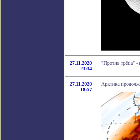
27.11.2020
"Против трёпа" -
23:34
27.11.2020
Арктика продолжа
18:57