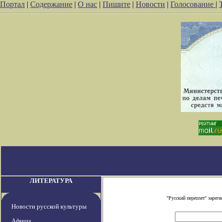
Портал
|
Содержание
|
О нас
|
Пишите
|
Новости
|
Голосование
|
ЛИТЕРАТУРА
"Русский переплет" заре
Новости русской культуры
Афиша