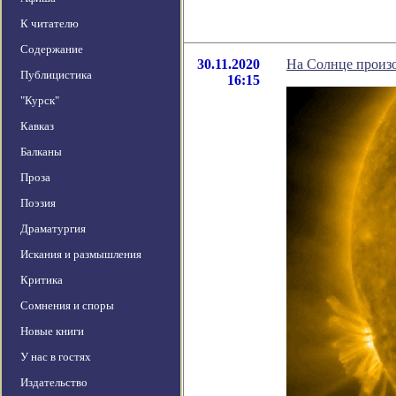
К читателю
Содержание
30.11.2020
На Солнце произо
Публицистика
16:15
"Курск"
Кавказ
Балканы
Проза
Поэзия
Драматургия
Искания и размышления
Критика
Сомнения и споры
Новые книги
У нас в гостях
Издательство