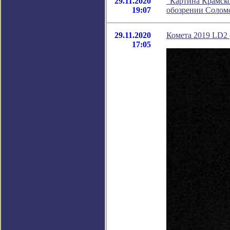
29.11.2020
"Картина Крамско
19:07
обозрении Солом
29.11.2020
Комета 2019 LD2 
17:05