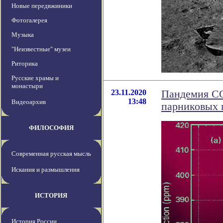
Новые передвжиники
Фотогалерея
Музыка
"Неизвестные" музеи
Риторика
Русские храмы и
монастыри
23.11.2020
Пандемия CO
13:48
Видеоархив
парниковых 
ФИЛОСОФИЯ
Современная русская мысль
Искания и размышления
ИСТОРИЯ
История России