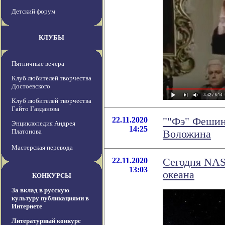
Детский форум
КЛУБЫ
Пятничные вечера
Клуб любителей творчества
Достоевского
Клуб любителей творчества
Гайто Газданова
22.11.2020
""Фэ" Фешин
Энциклопедия Андрея
14:25
Платонова
Воложина
Мастерская перевода
22.11.2020
Сегодня NAS
13:03
океана
КОНКУРСЫ
За вклад в русскую
культуру публикациями в
Интернете
Литературный конкурс