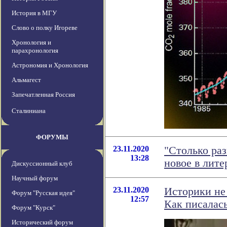
История в МГУ
Слово о полку Игореве
Хронология и
парахронология
Астрономия и Хронология
Альмагест
Запечатленная Россия
Сталиниана
ФОРУМЫ
23.11.2020
"Столько ра
13:28
новое в лит
Дискуссионный клуб
Научный форум
23.11.2020
Историки не 
Форум "Русская идея"
12:57
Как писалась
Форум "Курск"
Исторический форум