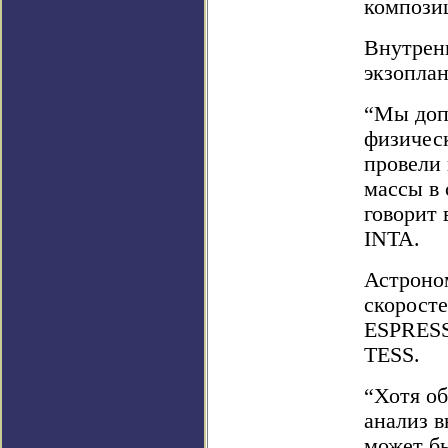
композиц
Внутренн
экзоплан
“Мы доп
физическ
провели
массы в 
говорит 
INTA.
Астроно
скорост
ESPRESS
TESS.
“Хотя о
анализ в
может б