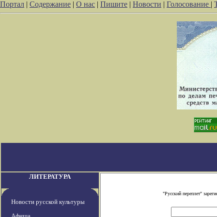
Портал
|
Содержание
|
О нас
|
Пишите
|
Новости
|
Голосование
|
ЛИТЕРАТУРА
"Русский переплет" заре
Новости русской культуры
Афиша