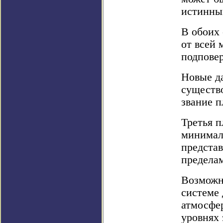
истинны
В обоих 
от всей 
подповер
Новые д
существо
звание п
Третья п
минималь
представ
предела
Возможн
системе 
атмосфе
уровнях 