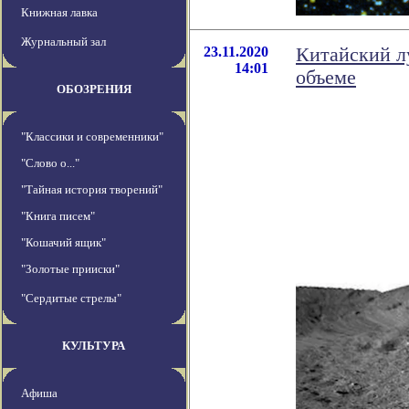
Книжная лавка
Журнальный зал
23.11.2020
Китайский л
14:01
объеме
ОБОЗРЕНИЯ
"Классики и современники"
"Слово о..."
"Тайная история творений"
"Книга писем"
"Кошачий ящик"
"Золотые прииски"
"Сердитые стрелы"
КУЛЬТУРА
Афиша