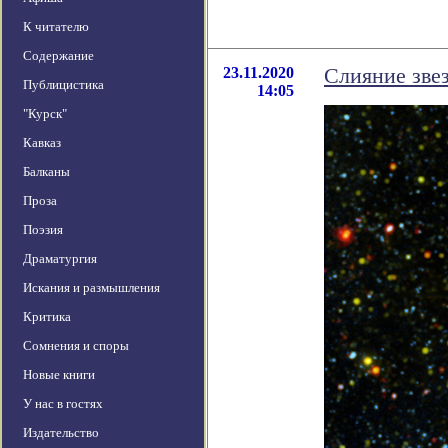
К читателю
Содержание
23.11.2020
Слияние зве
Публицистика
14:05
"Курск"
Кавказ
Балканы
Проза
Поэзия
Драматургия
Искания и размышления
Критика
Сомнения и споры
Новые книги
У нас в гостях
Издательство