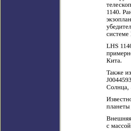
телеско
1140. Ра
экзопла
убедител
системе 
LHS 1140
примерно
Кита.
Также из
J0044593
Солнца, 
Известно
планеты 
Внешняя 
с массой