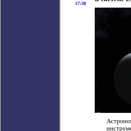
17:38
Астроно
инструм