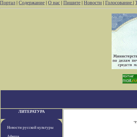
Портал
|
Содержание
|
О нас
|
Пишите
|
Новости
|
Голосование
|
ЛИТЕРАТУРА
"Р
Новости русской культуры
Афиша