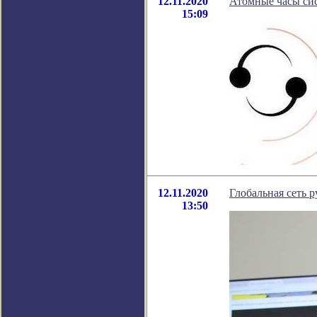
12.11.2020
Атомные часы сис
15:09
12.11.2020
Глобальная сеть 
13:50