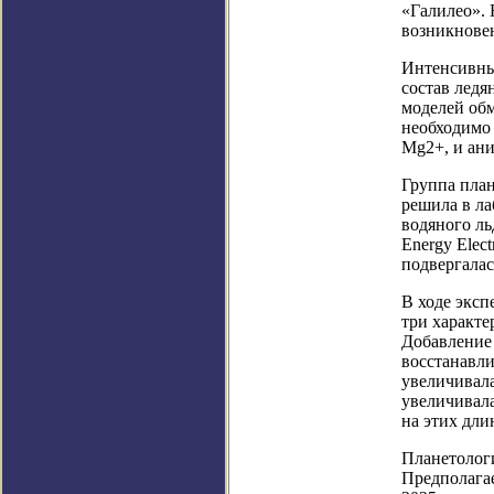
«Галилео». 
возникнове
Интенсивны
состав ледя
моделей об
необходимо 
Mg2+, и ани
Группа план
решила в л
водяного ль
Energy Elect
подвергалас
В ходе эксп
три характе
Добавление 
восстанавли
увеличивала
увеличивал
на этих дли
Планетологи
Предполагае