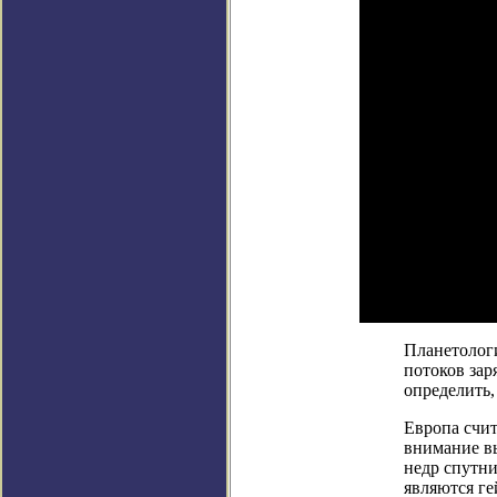
Планетологи
потоков зар
определить,
Европа счит
внимание вы
недр спутни
являются г