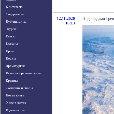
К читателю
Содержание
12.11.2020
Подо льдами Грен
Публицистика
16:13
"Курск"
Кавказ
Балканы
Проза
Поэзия
Драматургия
Искания и размышления
Критика
Сомнения и споры
Новые книги
У нас в гостях
Издательство