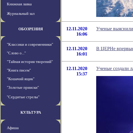
Книжная лавка
Журнальный зал
12.11.2020
Ученые выяснили
ОБОЗРЕНИЯ
16:06
"Классики и современники"
12.11.2020
В ЦЕРНе впервые 
"Слово о..."
16:01
"Тайная история творений"
12.11.2020
Ученые создали л
"Книга писем"
15:37
"Кошачий ящик"
"Золотые прииски"
"Сердитые стрелы"
КУЛЬТУРА
Афиша