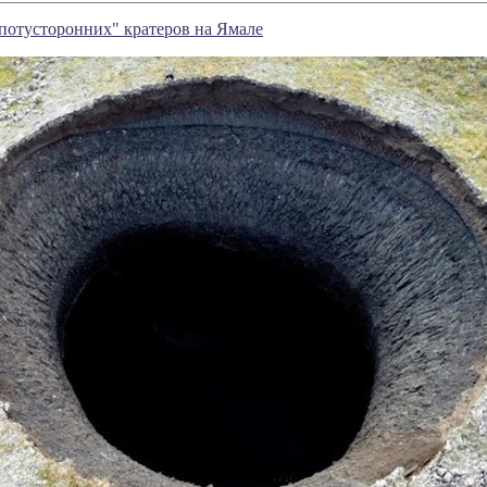
"потусторонних" кратеров на Ямале