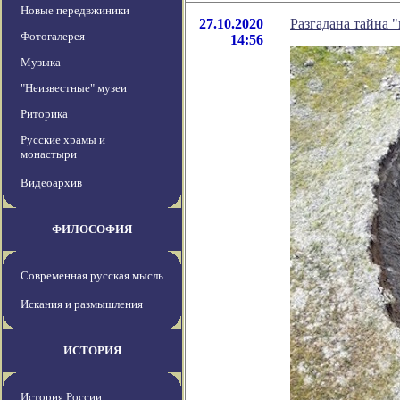
Новые передвжиники
27.10.2020
Разгадана тайна 
Фотогалерея
14:56
Музыка
"Неизвестные" музеи
Риторика
Русские храмы и
монастыри
Видеоархив
ФИЛОСОФИЯ
Современная русская мысль
Искания и размышления
ИСТОРИЯ
История России