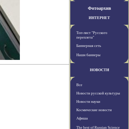
Фотоархив
ИНТЕРНЕТ
Топ-лист "Русского
переплета"
Баннерная сеть
Наши баннеры
НОВОСТИ
Все
Новости русской культуры
Новости науки
Космические новости
Афиша
The best of Russian Science