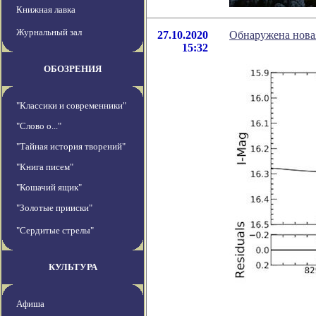
Книжная лавка
Журнальный зал
27.10.2020
Обнаружена новая
15:32
ОБОЗРЕНИЯ
"Классики и современники"
"Слово о..."
"Тайная история творений"
"Книга писем"
"Кошачий ящик"
"Золотые прииски"
"Сердитые стрелы"
КУЛЬТУРА
Афиша