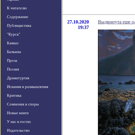
К читателю
Содержание
27.10.2020
Выдвинута еще од
Публицистика
19:37
"Курск"
Кавказ
Балканы
Проза
Поэзия
Драматургия
Искания и размышления
Критика
Сомнения и споры
Новые книги
У нас в гостях
Издательство