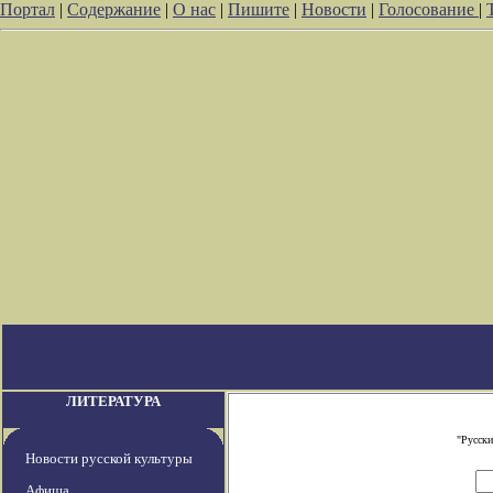
Портал
|
Содержание
|
О нас
|
Пишите
|
Новости
|
Голосование
|
ЛИТЕРАТУРА
"Русски
Новости русской культуры
Афиша