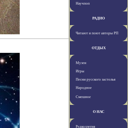
Научпоп
РАДИО
Читают и поют авторы РП
ОТДЫХ
Музеи
Игры
Песни русского застолья
Народное
Смешное
О НАС
Редколлегия