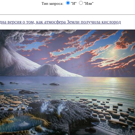
Тип запроса:
"И"
"Или"
на версия о том, как атмосфера Земли получила кислород