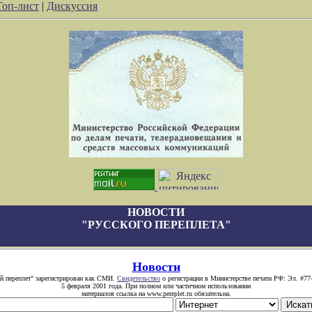
Топ-лист
|
Дискуссия
НОВОСТИ
"РУССКОГО ПЕРЕПЛЕТА"
Новости
й переплет" зарегистрирован как СМИ.
Свидетельство
о регистрации в Министерстве печати РФ: Эл. #77
5 февраля 2001 года. При полном или частичном использовании
материалов ссылка на www.pereplet.ru обязательна.