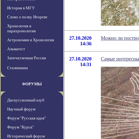
История в МГУ
Слово о полку Игореве
Хронология и
парахронология
27.10.2020
Можно ли построи
Астрономия и Хронология
14:36
Альмагест
Запечатленная Россия
27.10.2020
Самые интересны
14:31
Сталиниана
ФОРУМЫ
Дискуссионный клуб
Научный форум
Форум "Русская идея"
Форум "Курск"
Исторический форум