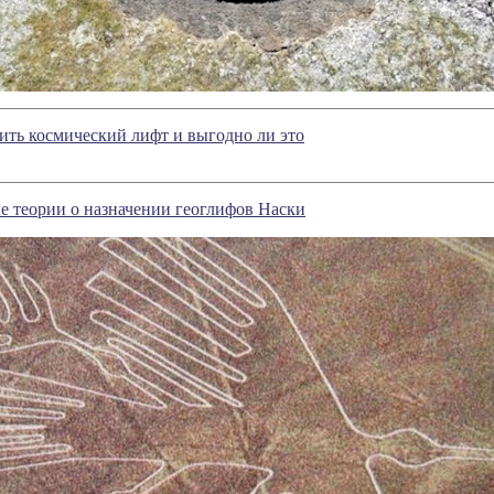
ть космический лифт и выгодно ли это
е теории о назначении геоглифов Наски