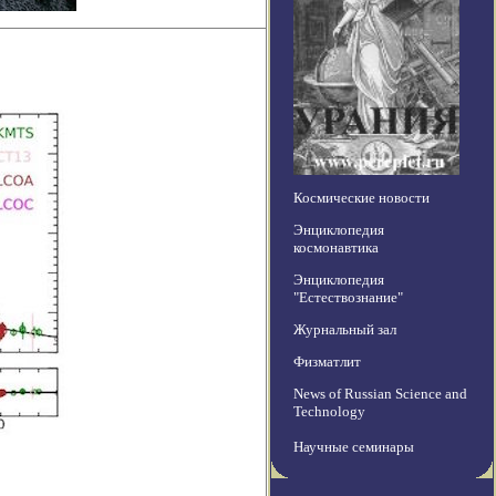
Космические новости
Энциклопедия
космонавтика
Энциклопедия
"Естествознание"
Журнальный зал
Физматлит
News of Russian Science and
Technology
Научные семинары