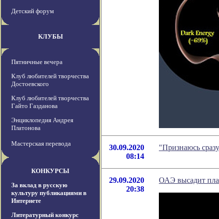
Детский форум
КЛУБЫ
Пятничные вечера
Клуб любителей творчества
Достоевского
Клуб любителей творчества
Гайто Газданова
Энциклопедия Андрея
Платонова
Мастерская перевода
30.09.2020
"Признаюсь сразу
08:14
КОНКУРСЫ
29.09.2020
ОАЭ высадит план
За вклад в русскую
20:38
культуру публикациями в
Интернете
Литературный конкурс