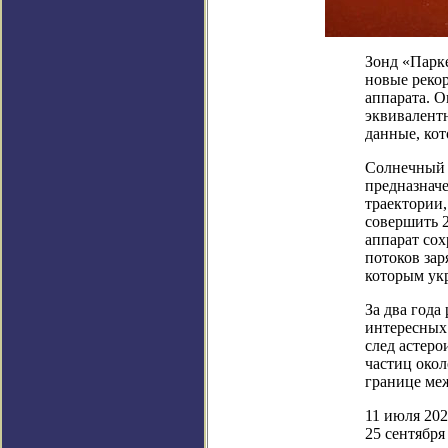
Зонд «Парк
новые рекор
аппарата. О
эквивалентн
данные, кот
Солнечный з
предназначе
траектории,
совершить 2
аппарат со
потоков за
которым ук
За два год
интересных 
след астер
частиц око
границе ме
11 июля 202
25 сентября