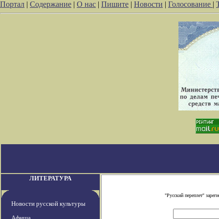
Портал
|
Содержание
|
О нас
|
Пишите
|
Новости
|
Голосование
|
ЛИТЕРАТУРА
"Русский переплет" заре
Новости русской культуры
Афиша