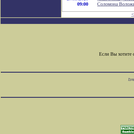
09:00
Соломона Волож
<
Если Вы хотите
Редк