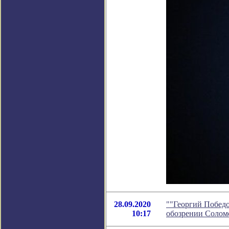
28.09.2020
""Георгий Победо
10:17
обозрении Солом