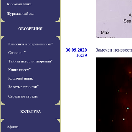
Книжная лавка
Журнальный зал
ОБОЗРЕНИЯ
"Классики и современники"
30.09.2020
Замечен неизвест
"Слово о..."
16:39
"Тайная история творений"
"Книга писем"
"Кошачий ящик"
"Золотые прииски"
"Сердитые стрелы"
КУЛЬТУРА
Афиша