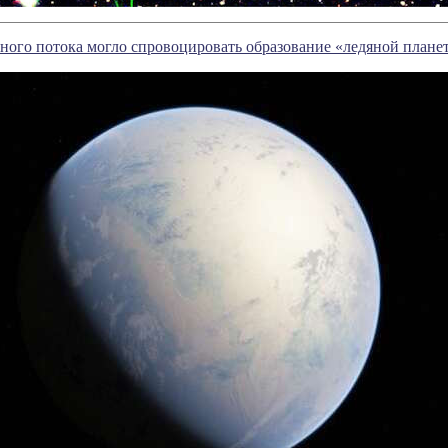
ного потока могло спровоцировать образование «ледяной плане