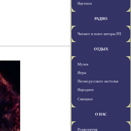
Научпоп
РАДИО
Читают и поют авторы РП
ОТДЫХ
Музеи
Игры
Песни русского застолья
Народное
Смешное
О НАС
Редколлегия