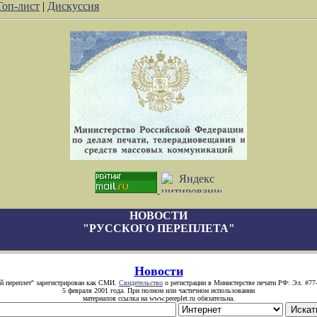
Топ-лист
|
Дискуссия
НОВОСТИ
"РУССКОГО ПЕРЕПЛЕТА"
Новости
й переплет" зарегистрирован как СМИ.
Свидетельство
о регистрации в Министерстве печати РФ: Эл. #77
5 февраля 2001 года. При полном или частичном использовании
материалов ссылка на www.pereplet.ru обязательна.