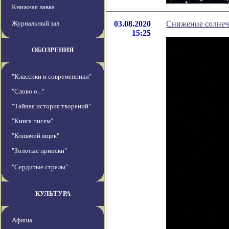
Книжная лавка
Журнальный зал
03.08.2020
Снижение солнеч
15:25
ОБОЗРЕНИЯ
"Классики и современники"
"Слово о..."
"Тайная история творений"
"Книга писем"
"Кошачий ящик"
"Золотые прииски"
"Сердитые стрелы"
КУЛЬТУРА
Афиша