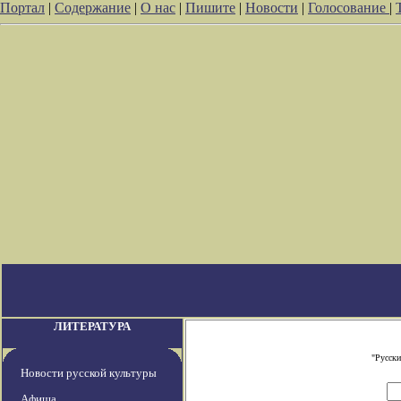
Портал
|
Содержание
|
О нас
|
Пишите
|
Новости
|
Голосование
|
ЛИТЕРАТУРА
"Русски
Новости русской культуры
Афиша