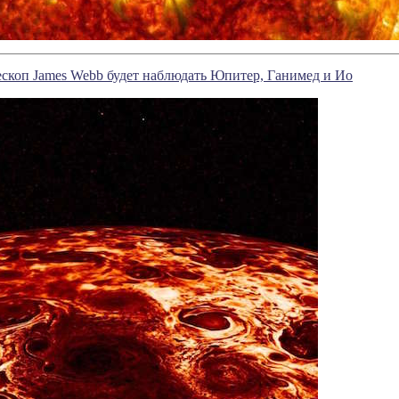
скоп James Webb будет наблюдать Юпитер, Ганимед и Ио