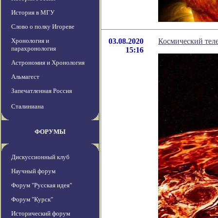
История в МГУ
Слово о полку Игореве
Хронология и
03.08.2020
Космический теле
парахронология
15:16
Астрономия и Хронология
Альмагест
Запечатленная Россия
Сталиниана
ФОРУМЫ
Дискуссионный клуб
Научный форум
Форум "Русская идея"
Форум "Курск"
Исторический форум