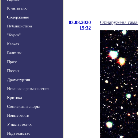
К читателю
Содержание
03.08.2020
Обнаружена сама
Публицистика
15:32
"Курск"
Кавказ
Балканы
Проза
Поэзия
Драматургия
Искания и размышления
Критика
Сомнения и споры
Новые книги
У нас в гостях
Издательство