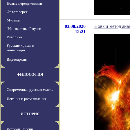
Новые передвжиники
Фотогалерея
Музыка
03.08.2020
Новый метод ана
"Неизвестные" музеи
15:21
Риторика
Русские храмы и
монастыри
Видеоархив
ФИЛОСОФИЯ
Современная русская мысль
Искания и размышления
ИСТОРИЯ
История России