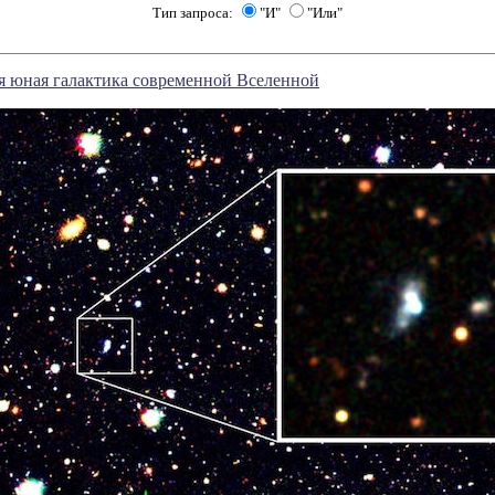
Тип запроса:
"И"
"Или"
я юная галактика современной Вселенной