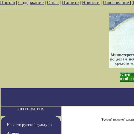
Портал
|
Содержание
|
О нас
|
Пишите
|
Новости
|
Голосование
|
ЛИТЕРАТУРА
"Русский переплет" заре
Новости русской культуры
Афиша