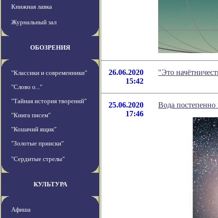
Книжная лавка
Журнальный зал
ОБОЗРЕНИЯ
26.06.2020
"Это начётничест
"Классики и современники"
15:42
"Слово о..."
"Тайная история творений"
25.06.2020
Вода постепенно 
17:46
"Книга писем"
"Кошачий ящик"
"Золотые прииски"
"Сердитые стрелы"
КУЛЬТУРА
Афиша