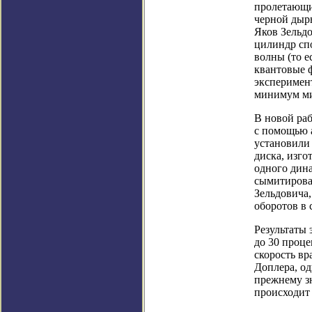
пролетающи
черной дыры
Яков Зельд
цилиндр сп
волны (то 
квантовые ф
эксперимент
минимум ми
В новой ра
с помощью а
установили 
диска, изг
одного дина
сымитирова
Зельдовича,
оборотов в 
Результаты 
до 30 проце
скорость вр
Доплера, од
прежнему зн
происходит 