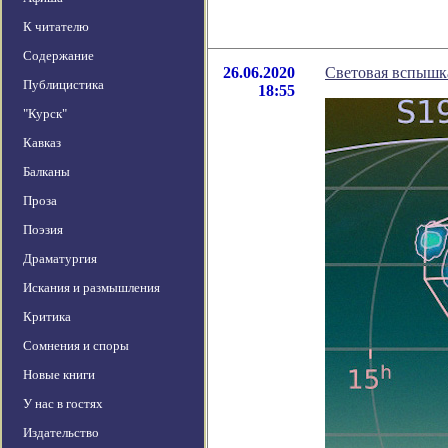
К читателю
Содержание
26.06.2020
Световая вспышк
Публицистика
18:55
"Курск"
Кавказ
Балканы
Проза
Поэзия
Драматургия
Искания и размышления
Критика
Сомнения и споры
Новые книги
У нас в гостях
Издательство